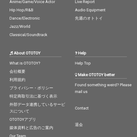
Anime/Game/Voice Actor
Live Report
Hip Hop/R&B
Audio Equipment
Dance/Electronic
先週のオトトイ
Jazz/World
Classical/Soundtrack
About OTOTOY
Help
What is OTOTOY?
Help Top
会社概要
Make OTOTOY better
利用規約
Found something weird? Please
プライバシー・ポリシー
mail us
特定商取引法に基づく表示
外部データ連携しているサービ
Contact
スについて
OTOTOYアプリ
退会
媒体資料と広告のご案内
Our Team