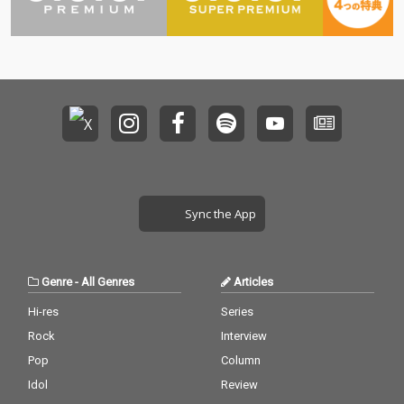
Sync the App
Genre
-
All Genres
Articles
Hi-res
Series
Rock
Interview
Pop
Column
Idol
Review