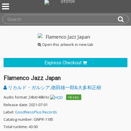
Open this artwork in new tab
Express Checkout
Flamenco Jazz Japan
リカルド・ガルシア,徳田雄一郎&大多和正樹
Audio format: 24bit/48kHz
Hi-res
Release date: 2021-07-01
Label:
GoodNessPlus Records
Catalog number: GNPR-1185
Total runtime: 43:00