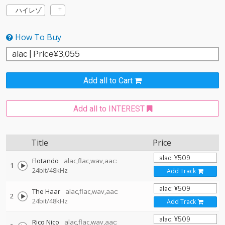
ハイレゾ
How To Buy
Add all to Cart
Add all to INTEREST
Title
Price
Flotando
alac,flac,wav,aac:
1
24bit/48kHz
Add Track
The Haar
alac,flac,wav,aac:
2
24bit/48kHz
Add Track
Rico Nico
alac,flac,wav,aac: