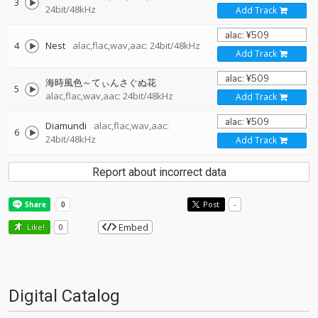
3
24bit/48kHz
Add Track
4
Nest
alac,flac,wav,aac: 24bit/48kHz
Add Track
海時風色～てぃんさぐぬ花
5
alac,flac,wav,aac: 24bit/48kHz
Add Track
Diamundi
alac,flac,wav,aac:
6
24bit/48kHz
Add Track
Report about incorrect data
Post
-
Embed
Like!
0
Digital Catalog