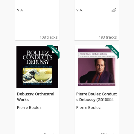
V.A.
V.A.
108 tracks
193 tracks
Debussy: Orchestral
Pierre Boulez Conduct
Works
s Debussy (G0100044
06632U)
Pierre Boulez
Pierre Boulez