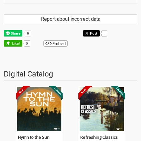
Report about incorrect data
Post
-
Embed
Like!
0
Digital Catalog
Hymn to the Sun
Refreshing Classics