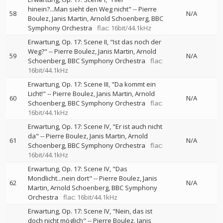
hinein?...Man sieht den Weg nicht"
--
Pierre
58
N/A
Boulez
Janis Martin
Arnold Schoenberg
BBC
Symphony Orchestra
flac: 16bit/44.1kHz
Erwartung, Op. 17: Scene II, "Ist das noch der
Weg?"
--
Pierre Boulez
Janis Martin
Arnold
59
N/A
Schoenberg
BBC Symphony Orchestra
flac:
16bit/44.1kHz
Erwartung, Op. 17: Scene III, "Da kommt ein
Licht!"
--
Pierre Boulez
Janis Martin
Arnold
60
N/A
Schoenberg
BBC Symphony Orchestra
flac:
16bit/44.1kHz
Erwartung, Op. 17: Scene IV, "Er ist auch nicht
da"
--
Pierre Boulez
Janis Martin
Arnold
61
N/A
Schoenberg
BBC Symphony Orchestra
flac:
16bit/44.1kHz
Erwartung, Op. 17: Scene IV, "Das
Mondlicht...nein dort"
--
Pierre Boulez
Janis
62
N/A
Martin
Arnold Schoenberg
BBC Symphony
Orchestra
flac: 16bit/44.1kHz
Erwartung, Op. 17: Scene IV, "Nein, das ist
doch nicht möglich"
--
Pierre Boulez
Janis