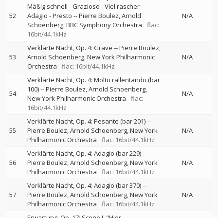
Mäßig schnell - Grazioso - Viel rascher -
52
Adagio - Presto
--
Pierre Boulez
Arnold
N/A
Schoenberg
BBC Symphony Orchestra
flac:
16bit/44.1kHz
Verklärte Nacht, Op. 4: Grave
--
Pierre Boulez
53
Arnold Schoenberg
New York Philharmonic
N/A
Orchestra
flac: 16bit/44.1kHz
Verklärte Nacht, Op. 4: Molto rallentando (bar
100)
--
Pierre Boulez
Arnold Schoenberg
54
N/A
New York Philharmonic Orchestra
flac:
16bit/44.1kHz
Verklärte Nacht, Op. 4: Pesante (bar 201)
--
55
Pierre Boulez
Arnold Schoenberg
New York
N/A
Philharmonic Orchestra
flac: 16bit/44.1kHz
Verklärte Nacht, Op. 4: Adagio (bar 229)
--
56
Pierre Boulez
Arnold Schoenberg
New York
N/A
Philharmonic Orchestra
flac: 16bit/44.1kHz
Verklärte Nacht, Op. 4: Adagio (bar 370)
--
57
Pierre Boulez
Arnold Schoenberg
New York
N/A
Philharmonic Orchestra
flac: 16bit/44.1kHz
Erwartung, Op. 17: Scene I, "Hier