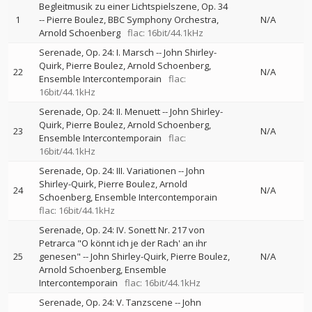
Begleitmusik zu einer Lichtspielszene, Op. 34
1
--
Pierre Boulez
BBC Symphony Orchestra
N/A
Arnold Schoenberg
flac: 16bit/44.1kHz
Serenade, Op. 24: I. Marsch
--
John Shirley-
Quirk
Pierre Boulez
Arnold Schoenberg
22
N/A
Ensemble Intercontemporain
flac:
16bit/44.1kHz
Serenade, Op. 24: II. Menuett
--
John Shirley-
Quirk
Pierre Boulez
Arnold Schoenberg
23
N/A
Ensemble Intercontemporain
flac:
16bit/44.1kHz
Serenade, Op. 24: III. Variationen
--
John
Shirley-Quirk
Pierre Boulez
Arnold
24
N/A
Schoenberg
Ensemble Intercontemporain
flac: 16bit/44.1kHz
Serenade, Op. 24: IV. Sonett Nr. 217 von
Petrarca "O könnt ich je der Rach' an ihr
25
genesen"
--
John Shirley-Quirk
Pierre Boulez
N/A
Arnold Schoenberg
Ensemble
Intercontemporain
flac: 16bit/44.1kHz
Serenade, Op. 24: V. Tanzscene
--
John