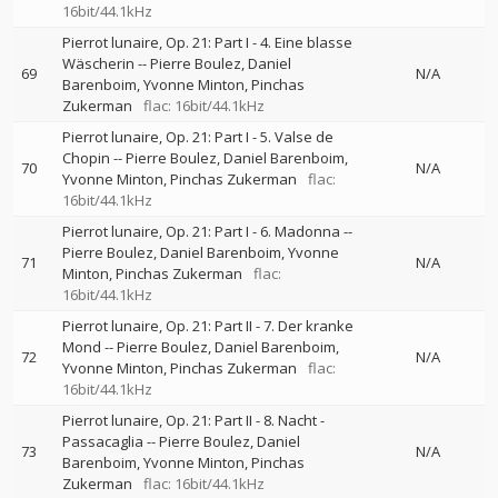
16bit/44.1kHz
Pierrot lunaire, Op. 21: Part I - 4. Eine blasse
Wäscherin
--
Pierre Boulez
Daniel
69
N/A
Barenboim
Yvonne Minton
Pinchas
Zukerman
flac: 16bit/44.1kHz
Pierrot lunaire, Op. 21: Part I - 5. Valse de
Chopin
--
Pierre Boulez
Daniel Barenboim
70
N/A
Yvonne Minton
Pinchas Zukerman
flac:
16bit/44.1kHz
Pierrot lunaire, Op. 21: Part I - 6. Madonna
--
Pierre Boulez
Daniel Barenboim
Yvonne
71
N/A
Minton
Pinchas Zukerman
flac:
16bit/44.1kHz
Pierrot lunaire, Op. 21: Part II - 7. Der kranke
Mond
--
Pierre Boulez
Daniel Barenboim
72
N/A
Yvonne Minton
Pinchas Zukerman
flac:
16bit/44.1kHz
Pierrot lunaire, Op. 21: Part II - 8. Nacht -
Passacaglia
--
Pierre Boulez
Daniel
73
N/A
Barenboim
Yvonne Minton
Pinchas
Zukerman
flac: 16bit/44.1kHz