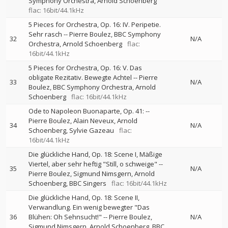
Symphony Orchestra
Arnold Schoenberg
flac: 16bit/44.1kHz
5 Pieces for Orchestra, Op. 16: IV. Peripetie.
Sehr rasch
--
Pierre Boulez
BBC Symphony
32
N/A
Orchestra
Arnold Schoenberg
flac:
16bit/44.1kHz
5 Pieces for Orchestra, Op. 16: V. Das
obligate Rezitativ. Bewegte Achtel
--
Pierre
33
N/A
Boulez
BBC Symphony Orchestra
Arnold
Schoenberg
flac: 16bit/44.1kHz
Ode to Napoleon Buonaparte, Op. 41:
--
Pierre Boulez
Alain Neveux
Arnold
34
N/A
Schoenberg
Sylvie Gazeau
flac:
16bit/44.1kHz
Die glückliche Hand, Op. 18: Scene I, Mäßige
Viertel, aber sehr heftig "Still, o schweige"
--
35
N/A
Pierre Boulez
Sigmund Nimsgern
Arnold
Schoenberg
BBC Singers
flac: 16bit/44.1kHz
Die glückliche Hand, Op. 18: Scene II,
Verwandlung. Ein wenig bewegter "Das
36
Blühen: Oh Sehnsucht!"
--
Pierre Boulez
N/A
Sigmund Nimsgern
Arnold Schoenberg
BBC