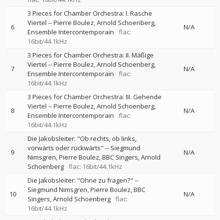
3 Pieces for Chamber Orchestra: I. Rasche
Viertel
--
Pierre Boulez
Arnold Schoenberg
6
N/A
Ensemble Intercontemporain
flac:
16bit/44.1kHz
3 Pieces for Chamber Orchestra: II. Mäßige
Viertel
--
Pierre Boulez
Arnold Schoenberg
7
N/A
Ensemble Intercontemporain
flac:
16bit/44.1kHz
3 Pieces for Chamber Orchestra: III. Gehende
Viertel
--
Pierre Boulez
Arnold Schoenberg
8
N/A
Ensemble Intercontemporain
flac:
16bit/44.1kHz
Die Jakobsleiter: "Ob rechts, ob links,
vorwärts oder rückwärts"
--
Siegmund
9
N/A
Nimsgren
Pierre Boulez
BBC Singers
Arnold
Schoenberg
flac: 16bit/44.1kHz
Die Jakobsleiter: "Ohne zu fragen?"
--
Siegmund Nimsgren
Pierre Boulez
BBC
10
N/A
Singers
Arnold Schoenberg
flac:
16bit/44.1kHz