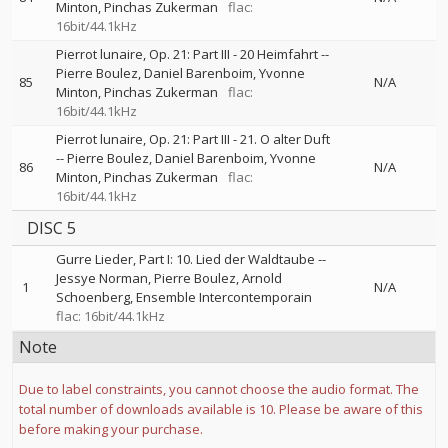
Minton
Pinchas Zukerman
flac:
16bit/44.1kHz
Pierrot lunaire, Op. 21: Part III - 20 Heimfahrt
--
Pierre Boulez
Daniel Barenboim
Yvonne
85
N/A
Minton
Pinchas Zukerman
flac:
16bit/44.1kHz
Pierrot lunaire, Op. 21: Part III - 21. O alter Duft
--
Pierre Boulez
Daniel Barenboim
Yvonne
86
N/A
Minton
Pinchas Zukerman
flac:
16bit/44.1kHz
DISC 5
Gurre Lieder, Part I: 10. Lied der Waldtaube
--
Jessye Norman
Pierre Boulez
Arnold
1
N/A
Schoenberg
Ensemble Intercontemporain
flac: 16bit/44.1kHz
Note
Due to label constraints, you cannot choose the audio format. The
total number of downloads available is 10. Please be aware of this
before making your purchase.