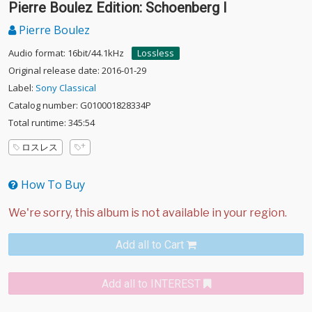
Pierre Boulez Edition: Schoenberg I
Pierre Boulez
Audio format: 16bit/44.1kHz
Lossless
Original release date: 2016-01-29
Label:
Sony Classical
Catalog number: G010001828334P
Total runtime: 345:54
ロスレス
How To Buy
Add all to Cart
Add all to INTEREST