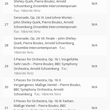
Shirley-Quirk
Pierre Boulez
Arnold
26
N/A
Schoenberg
Ensemble Intercontemporain
flac: 16bit/44.1kHz
Serenade, Op. 24: VI. Lied (ohne Worte)
--
John Shirley-Quirk
Pierre Boulez
Arnold
27
N/A
Schoenberg
Ensemble Intercontemporain
flac: 16bit/44.1kHz
Serenade, Op. 24: VII. Finale
--
John Shirley-
Quirk
Pierre Boulez
Arnold Schoenberg
28
N/A
Ensemble Intercontemporain
flac:
16bit/44.1kHz
5 Pieces for Orchestra, Op. 16: I. Vorgefühle.
Sehr rasch
--
Pierre Boulez
BBC Symphony
29
N/A
Orchestra
Arnold Schoenberg
flac:
16bit/44.1kHz
5 Pieces for Orchestra, Op. 16: II.
Vergangenes. Mäßige Viertel
--
Pierre Boulez
30
N/A
BBC Symphony Orchestra
Arnold
Schoenberg
flac: 16bit/44.1kHz
5 Pieces for Orchestra, Op. 16: III. Farben.
Mäßige Viertel
--
Pierre Boulez
BBC
31
N/A