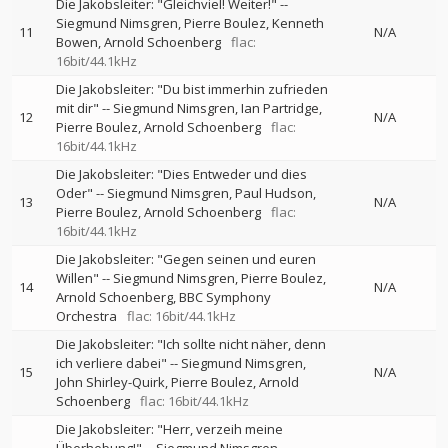
Die Jakobsleiter: "Gleichviel! Weiter!"
--
Siegmund Nimsgren
Pierre Boulez
Kenneth
11
N/A
Bowen
Arnold Schoenberg
flac:
16bit/44.1kHz
Die Jakobsleiter: "Du bist immerhin zufrieden
mit dir"
--
Siegmund Nimsgren
Ian Partridge
12
N/A
Pierre Boulez
Arnold Schoenberg
flac:
16bit/44.1kHz
Die Jakobsleiter: "Dies Entweder und dies
Oder"
--
Siegmund Nimsgren
Paul Hudson
13
N/A
Pierre Boulez
Arnold Schoenberg
flac:
16bit/44.1kHz
Die Jakobsleiter: "Gegen seinen und euren
Willen"
--
Siegmund Nimsgren
Pierre Boulez
14
N/A
Arnold Schoenberg
BBC Symphony
Orchestra
flac: 16bit/44.1kHz
Die Jakobsleiter: "Ich sollte nicht näher, denn
ich verliere dabei"
--
Siegmund Nimsgren
15
N/A
John Shirley-Quirk
Pierre Boulez
Arnold
Schoenberg
flac: 16bit/44.1kHz
Die Jakobsleiter: "Herr, verzeih meine