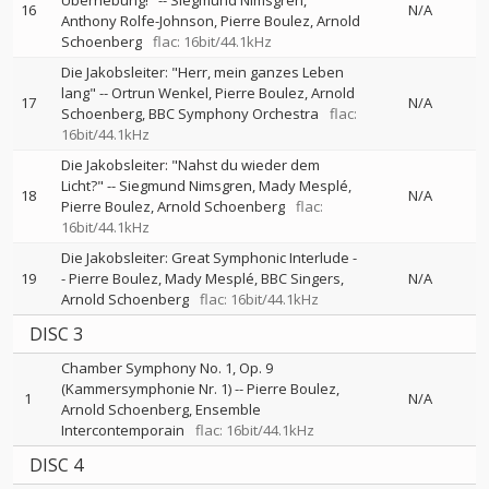
Überhebung!"
--
Siegmund Nimsgren
16
N/A
Anthony Rolfe-Johnson
Pierre Boulez
Arnold
Schoenberg
flac: 16bit/44.1kHz
Die Jakobsleiter: "Herr, mein ganzes Leben
lang"
--
Ortrun Wenkel
Pierre Boulez
Arnold
17
N/A
Schoenberg
BBC Symphony Orchestra
flac:
16bit/44.1kHz
Die Jakobsleiter: "Nahst du wieder dem
Licht?"
--
Siegmund Nimsgren
Mady Mesplé
18
N/A
Pierre Boulez
Arnold Schoenberg
flac:
16bit/44.1kHz
Die Jakobsleiter: Great Symphonic Interlude
-
19
-
Pierre Boulez
Mady Mesplé
BBC Singers
N/A
Arnold Schoenberg
flac: 16bit/44.1kHz
DISC 3
Chamber Symphony No. 1, Op. 9
(Kammersymphonie Nr. 1)
--
Pierre Boulez
1
N/A
Arnold Schoenberg
Ensemble
Intercontemporain
flac: 16bit/44.1kHz
DISC 4