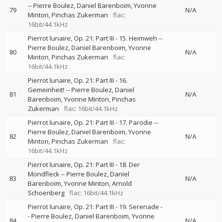
--
Pierre Boulez
Daniel Barenboim
Yvonne
79
N/A
Minton
Pinchas Zukerman
flac:
16bit/44.1kHz
Pierrot lunaire, Op. 21: Part III - 15. Heimweh
--
Pierre Boulez
Daniel Barenboim
Yvonne
80
N/A
Minton
Pinchas Zukerman
flac:
16bit/44.1kHz
Pierrot lunaire, Op. 21: Part III - 16.
Gemeinheit!
--
Pierre Boulez
Daniel
81
N/A
Barenboim
Yvonne Minton
Pinchas
Zukerman
flac: 16bit/44.1kHz
Pierrot lunaire, Op. 21: Part III - 17. Parodie
--
Pierre Boulez
Daniel Barenboim
Yvonne
82
N/A
Minton
Pinchas Zukerman
flac:
16bit/44.1kHz
Pierrot lunaire, Op. 21: Part III - 18. Der
Mondfleck
--
Pierre Boulez
Daniel
83
N/A
Barenboim
Yvonne Minton
Arnold
Schoenberg
flac: 16bit/44.1kHz
Pierrot lunaire, Op. 21: Part III - 19. Serenade
-
-
Pierre Boulez
Daniel Barenboim
Yvonne
84
N/A