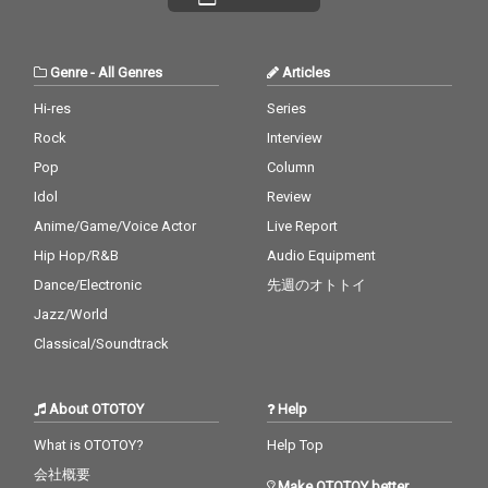
Genre
-
All Genres
Articles
Hi-res
Series
Rock
Interview
Pop
Column
Idol
Review
Anime/Game/Voice Actor
Live Report
Hip Hop/R&B
Audio Equipment
Dance/Electronic
先週のオトトイ
Jazz/World
Classical/Soundtrack
About OTOTOY
Help
What is OTOTOY?
Help Top
会社概要
Make OTOTOY better