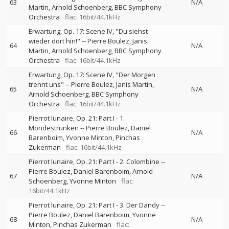
63
N/A
Martin
Arnold Schoenberg
BBC Symphony
Orchestra
flac: 16bit/44.1kHz
Erwartung, Op. 17: Scene IV, "Du siehst
wieder dort hin!"
--
Pierre Boulez
Janis
64
N/A
Martin
Arnold Schoenberg
BBC Symphony
Orchestra
flac: 16bit/44.1kHz
Erwartung, Op. 17: Scene IV, "Der Morgen
trennt uns"
--
Pierre Boulez
Janis Martin
65
N/A
Arnold Schoenberg
BBC Symphony
Orchestra
flac: 16bit/44.1kHz
Pierrot lunaire, Op. 21: Part I - 1.
Mondestrunken
--
Pierre Boulez
Daniel
66
N/A
Barenboim
Yvonne Minton
Pinchas
Zukerman
flac: 16bit/44.1kHz
Pierrot lunaire, Op. 21: Part I - 2. Colombine
--
Pierre Boulez
Daniel Barenboim
Arnold
67
N/A
Schoenberg
Yvonne Minton
flac:
16bit/44.1kHz
Pierrot lunaire, Op. 21: Part I - 3. Der Dandy
--
Pierre Boulez
Daniel Barenboim
Yvonne
68
N/A
Minton
Pinchas Zukerman
flac: