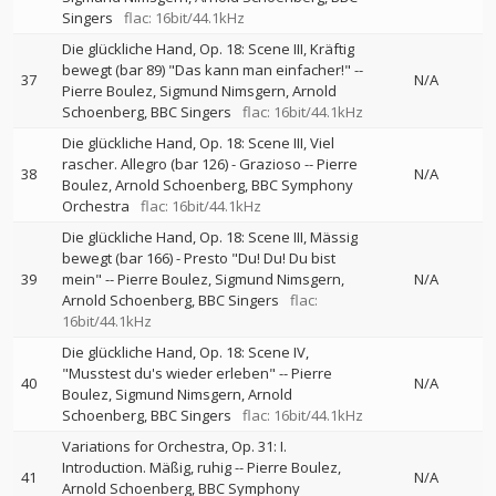
Singers
flac: 16bit/44.1kHz
Die glückliche Hand, Op. 18: Scene III, Kräftig
bewegt (bar 89) "Das kann man einfacher!"
--
37
N/A
Pierre Boulez
Sigmund Nimsgern
Arnold
Schoenberg
BBC Singers
flac: 16bit/44.1kHz
Die glückliche Hand, Op. 18: Scene III, Viel
rascher. Allegro (bar 126) - Grazioso
--
Pierre
38
N/A
Boulez
Arnold Schoenberg
BBC Symphony
Orchestra
flac: 16bit/44.1kHz
Die glückliche Hand, Op. 18: Scene III, Mässig
bewegt (bar 166) - Presto "Du! Du! Du bist
39
mein"
--
Pierre Boulez
Sigmund Nimsgern
N/A
Arnold Schoenberg
BBC Singers
flac:
16bit/44.1kHz
Die glückliche Hand, Op. 18: Scene IV,
"Musstest du's wieder erleben"
--
Pierre
40
N/A
Boulez
Sigmund Nimsgern
Arnold
Schoenberg
BBC Singers
flac: 16bit/44.1kHz
Variations for Orchestra, Op. 31: I.
Introduction. Mäßig, ruhig
--
Pierre Boulez
41
N/A
Arnold Schoenberg
BBC Symphony