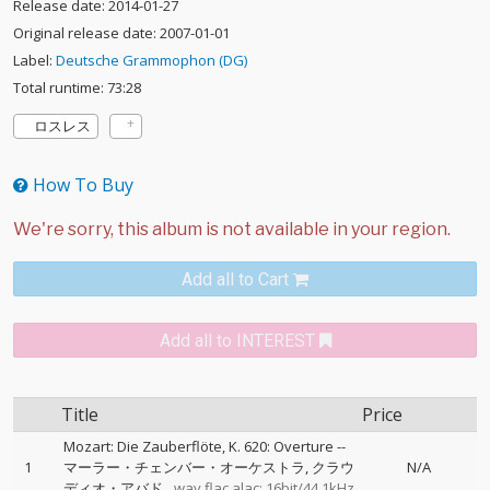
Release date: 2014-01-27
Original release date: 2007-01-01
Label:
Deutsche Grammophon (DG)
Total runtime: 73:28
ロスレス
How To Buy
Add all to Cart
Add all to INTEREST
Title
Price
Mozart: Die Zauberflöte, K. 620: Overture
--
1
マーラー・チェンバー・オーケストラ
クラウ
N/A
ディオ・アバド
wav,flac,alac: 16bit/44.1kHz