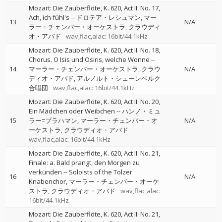
Mozart: Die Zauberflöte, K. 620, Act II: No. 17,
Ach, ich fühl's
--
ドロテア・レシュマン
マー
13
N/A
ラー・チェンバー・オーケストラ
クラウディ
オ・アバド
wav,flac,alac: 16bit/44.1kHz
Mozart: Die Zauberflöte, K. 620, Act II: No. 18,
Chorus. O Isis und Osiris, welche Wonne
--
14
マーラー・チェンバー・オーケストラ
クラウ
N/A
ディオ・アバド
アルノルト・シェーンベルク
合唱団
wav,flac,alac: 16bit/44.1kHz
Mozart: Die Zauberflöte, K. 620, Act II: No. 20,
Ein Mädchen oder Weibchen
--
ハンノ・ミュ
15
ラー=ブラハマン
マーラー・チェンバー・オ
N/A
ーケストラ
クラウディオ・アバド
wav,flac,alac: 16bit/44.1kHz
Mozart: Die Zauberflöte, K. 620, Act II: No. 21,
Finale: a. Bald prangt, den Morgen zu
verkünden
--
Soloists of the Tolzer
16
N/A
Knabenchor
マーラー・チェンバー・オーケ
ストラ
クラウディオ・アバド
wav,flac,alac:
16bit/44.1kHz
Mozart: Die Zauberflöte, K. 620, Act II: No. 21,