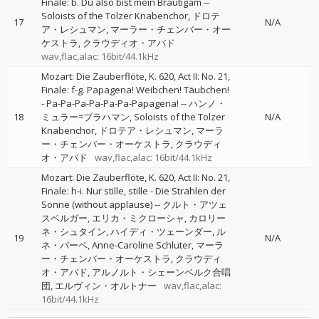
Finale: b. Du also bist mein Bräutigam
--
Soloists of the Tolzer Knabenchor
ドロテ
17
N/A
ア・レシュマン
マーラー・チェンバー・オー
ケストラ
クラウディオ・アバド
wav,flac,alac: 16bit/44.1kHz
Mozart: Die Zauberflöte, K. 620, Act II: No. 21,
Finale: f-g. Papagena! Weibchen! Täubchen!
- Pa-Pa-Pa-Pa-Pa-Pa-Papagena!
--
ハンノ・
18
ミュラー=ブラハマン
Soloists of the Tolzer
N/A
Knabenchor
ドロテア・レシュマン
マーラ
ー・チェンバー・オーケストラ
クラウディ
オ・アバド
wav,flac,alac: 16bit/44.1kHz
Mozart: Die Zauberflöte, K. 620, Act II: No. 21,
Finale: h-i. Nur stille, stille - Die Strahlen der
Sonne (without applause)
--
クルト・アツェ
スベルガー
エリカ・ミクローシャ
カロリー
ネ・シュタイン
ハイディ・ツェーンダー
ル
19
N/A
ネ・パーペ
Anne-Caroline Schluter
マーラ
ー・チェンバー・オーケストラ
クラウディ
オ・アバド
アルノルト・シェーンベルク合唱
団
エルヴィン・オルトナー
wav,flac,alac:
16bit/44.1kHz