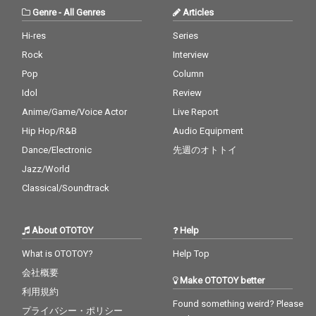
Genre
-
All Genres
Articles
Hi-res
Series
Rock
Interview
Pop
Column
Idol
Review
Anime/Game/Voice Actor
Live Report
Hip Hop/R&B
Audio Equipment
Dance/Electronic
先週のオトトイ
Jazz/World
Classical/Soundtrack
About OTOTOY
Help
What is OTOTOY?
Help Top
会社概要
Make OTOTOY better
利用規約
Found something weird? Please
プライバシー・ポリシー