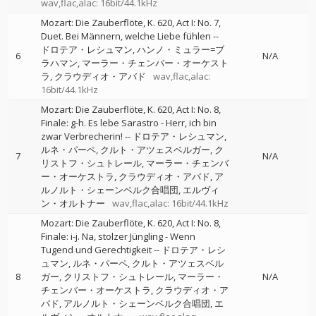
wav,flac,alac: 16bit/44.1kHz
Mozart: Die Zauberflöte, K. 620, Act I: No. 7,
Duet. Bei Männern, welche Liebe fühlen
--
ドロテア・レシュマン
ハンノ・ミュラー=ブ
6
N/A
ラハマン
マーラー・チェンバー・オーケスト
ラ
クラウディオ・アバド
wav,flac,alac:
16bit/44.1kHz
Mozart: Die Zauberflöte, K. 620, Act I: No. 8,
Finale: g-h. Es lebe Sarastro - Herr, ich bin
zwar Verbrecherin!
--
ドロテア・レシュマン
ルネ・パーペ
クルト・アツェスベルガー
ク
7
N/A
リストフ・シュトレール
マーラー・チェンバ
ー・オーケストラ
クラウディオ・アバド
ア
ルノルト・シェーンベルク合唱団
エルヴィ
ン・オルトナー
wav,flac,alac: 16bit/44.1kHz
Mozart: Die Zauberflöte, K. 620, Act I: No. 8,
Finale: i-j. Na, stolzer Jüngling - Wenn
Tugend und Gerechtigkeit
--
ドロテア・レシ
ュマン
ルネ・パーペ
クルト・アツェスベル
8
ガー
クリストフ・シュトレール
マーラー・
N/A
チェンバー・オーケストラ
クラウディオ・ア
バド
アルノルト・シェーンベルク合唱団
エ