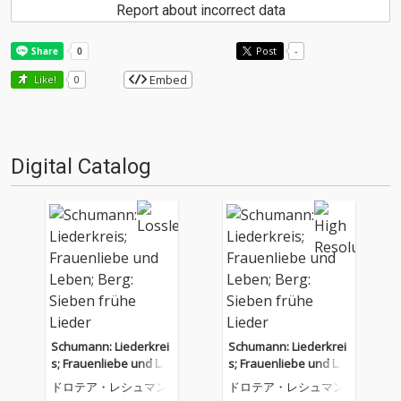
Report about incorrect data
Post
-
Embed
Like!
0
Digital Catalog
Schumann: Liederkrei
Schumann: Liederkrei
s; Frauenliebe und Le
s; Frauenliebe und Le
ben; Berg: Sieben früh
ben; Berg: Sieben früh
ドロテア・レシュマン
ドロテア・レシュマン
e Lieder
e Lieder