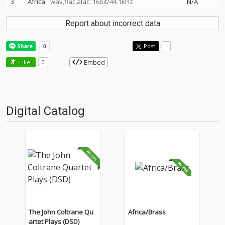
3
Africa
wav,flac,alac: 16bit/44.1kHz
N/A
Report about incorrect data
Post
-
Embed
Like!
0
Digital Catalog
The John Coltrane Qu
Africa/Brass
artet Plays (DSD)