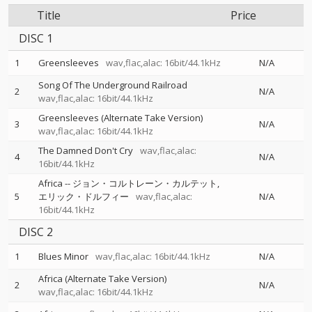
Title
Price
DISC 1
1
Greensleeves
wav,flac,alac: 16bit/44.1kHz
N/A
Song Of The Underground Railroad
2
N/A
wav,flac,alac: 16bit/44.1kHz
Greensleeves (Alternate Take Version)
3
N/A
wav,flac,alac: 16bit/44.1kHz
The Damned Don't Cry
wav,flac,alac:
4
N/A
16bit/44.1kHz
Africa
--
ジョン・コルトレーン・カルテット
5
エリック・ドルフィー
wav,flac,alac:
N/A
16bit/44.1kHz
DISC 2
1
Blues Minor
wav,flac,alac: 16bit/44.1kHz
N/A
Africa (Alternate Take Version)
2
N/A
wav,flac,alac: 16bit/44.1kHz