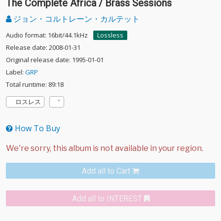
The Complete Africa / Brass Sessions
ジョン・コルトレーン・カルテット
Audio format: 16bit/44.1kHz
Lossless
Release date: 2008-01-31
Original release date: 1995-01-01
Label:
GRP
Total runtime: 89:18
ロスレス
How To Buy
Add all to Cart
Add all to INTEREST