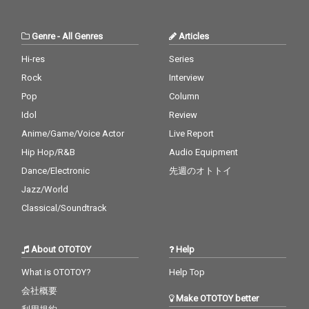
Genre
-
All Genres
Articles
Hi-res
Series
Rock
Interview
Pop
Column
Idol
Review
Anime/Game/Voice Actor
Live Report
Hip Hop/R&B
Audio Equipment
Dance/Electronic
先週のオトトイ
Jazz/World
Classical/Soundtrack
About OTOTOY
Help
What is OTOTOY?
Help Top
会社概要
Make OTOTOY better