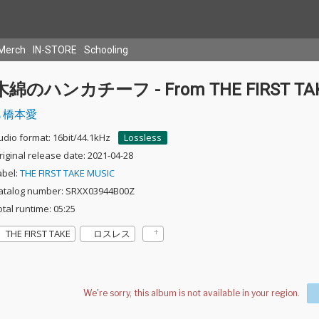
Merch
IN-STORE
Schooling
木綿のハンカチーフ - From THE FIRST TA
橋本愛
udio format: 16bit/44.1kHz
Lossless
riginal release date: 2021-04-28
abel:
THE FIRST TAKE MUSIC
atalog number: SRXX03944B00Z
otal runtime: 05:25
THE FIRST TAKE
ロスレス