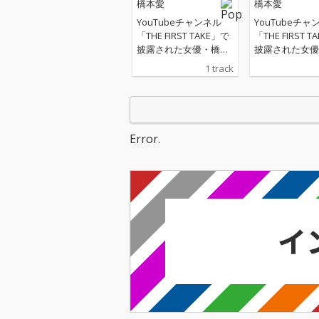
橋本愛
橋本愛
YouTubeチャンネル
YouTubeチャ
「THE FIRST TAKE」で
「THE FIRST 
披露された女優・橋本
披露された女優
愛の歌う「木綿のハン
愛の歌う「木綿
1 track
カチーフ From THE FIR
カチーフ From T
ST TAKE」の音源が配
ST TAKE」の
信限定でリリース
信限定でリリー
Error.