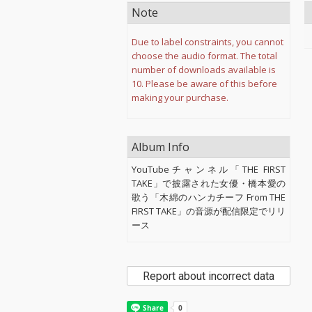
Note
Due to label constraints, you cannot
choose the audio format. The total
number of downloads available is
10. Please be aware of this before
making your purchase.
Album Info
YouTubeチャンネル「THE FIRST
TAKE」で披露された女優・橋本愛の
歌う「木綿のハンカチーフ From THE
FIRST TAKE」の音源が配信限定でリリ
ース
Report about incorrect data