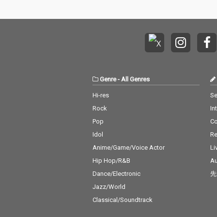
Genre
-
All Genres
Hi-res
Se
Rock
In
Pop
C
Idol
Re
Anime/Game/Voice Actor
Li
Hip Hop/R&B
Au
Dance/Electronic
先
Jazz/World
Classical/Soundtrack