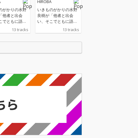
A
HIROBA
のがかりの水野
いきものがかりの水野
「他者と出会
良樹が「他者と出会
こでともに語ら
い、そこでともに語ら
もにつくり、と
い、ともにつくり、と
13 tracks
13 tracks
えることができ
もに考えることができ
”を作り出した
る“場”を作り出した
コンセプトに、
い」をコンセプトに、
年からスタートし
2019年からスタートし
プロジェクト“HI
たソロプロジェクト“HI
”(ヒロバ)。約4年
ROBA”(ヒロバ)。約4年
動の集大成的な
間の活動の集大成的な
して、初のセル
作品として、初のセル
トルフルアルバ
フタイトルフルアルバ
売。初期に発表
ムを発売。初期に発表
小田和正氏との
された小田和正氏との
U」とそのカップ
「YOU」とそのカップ
楽曲の「I」や、
リング楽曲の「I」や、
氏との楽曲「僕
高橋優氏との楽曲「僕
問わない」
は君を問わない」
加え、2021 年
「凪」に加え、2021 年
「OTOGIBAN
に発表の「OTOGIBAN
」に収録の5曲、
ASHI」に収録の5曲、