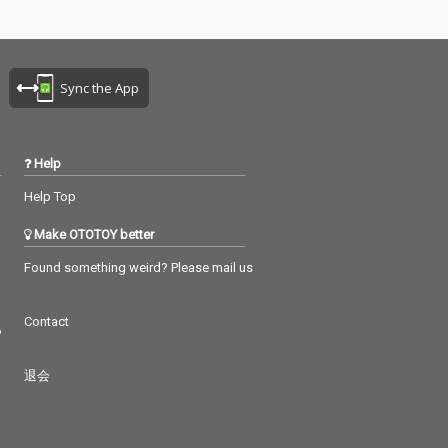
最新楽曲「幸せ
そして最新楽曲「幸せ
で、死んでく
のままで、死んでく
これまでの HI
れ」と、これまでの HI
 楽曲を完全収
ROBA 楽曲を完全収
録。 (
Sync the App
Help
Help Top
Make OTOTOY better
Found something weird? Please mail us
Contact
つ
退会