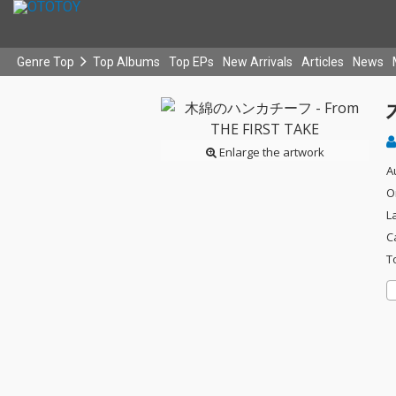
Genre Top
Top Albums
Top EPs
New Arrivals
Articles
News
Enlarge the artwork
A
O
L
C
T