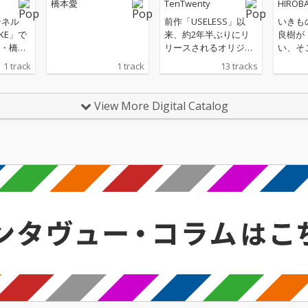
橋本愛
TenTwenty
HIROB
ンネル
前作「USELESS」以
いきも
TAKE」で
来、約2年半ぶりにリ
良樹が
・橋本
リースされるオリジナ
い、そ
のハン
ルアルバム。 「アカ
い、と
1 track
1 track
13 tracks
HE FIR
シ」「まばたきの途中
もに考
音源が配
feat. 橋本愛」「スプレ
る“場
ス
ー feat. SKY-HI＆谷中
い」を
View More Digital Catalog
敦（東京スカパラダイ
2019
スオーケストラ）」と
たソロ
いった既発曲に加え、
ROBA
斎藤宏介とandropの内
間の活
澤崇仁が歌詞を共作し
作品と
た「魔法の鏡」、YouT
フタイ
ubeで公開されている
ムを発
楽曲「あれ」のフルサ
された
イズなど、計10曲を収
「YO
録！
リング
高橋優
は君を
「凪」に
に発表の
ASHI