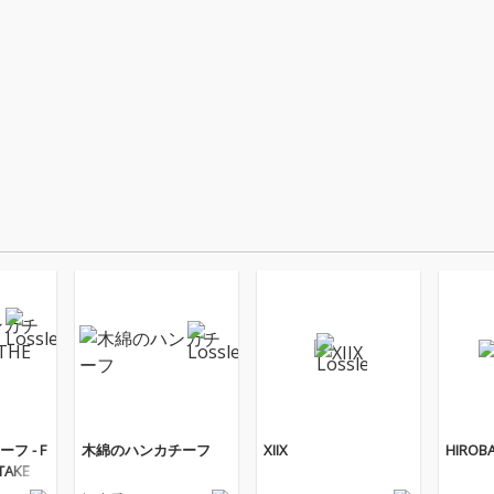
フ - F
木綿のハンカチーフ
XIIX
HIROB
 TAKE