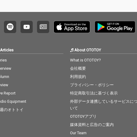
そして
のまま
れ」と、
ROBA
録。 (
Articles
About OTOTOY
ries
What is OTOTOY?
terview
会社概要
olumn
利用規約
view
プライバシー・ポリシー
ve Report
特定商取引法に基づく表示
dio Equipment
外部データ連携しているサービスに
いて
週のオトトイ
OTOTOYアプリ
媒体資料と広告のご案内
Our Team