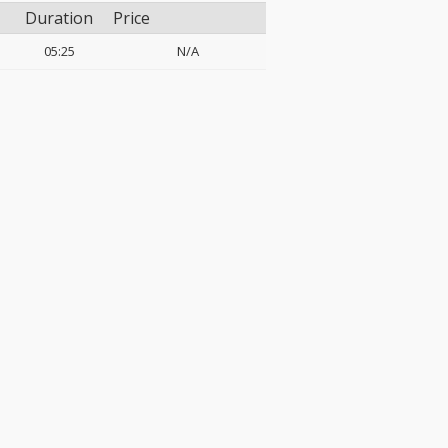
Duration
Price
05:25
N/A