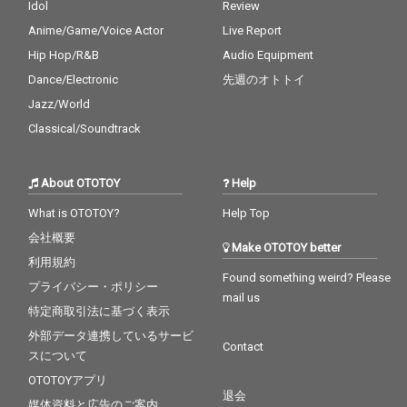
Idol
Review
Anime/Game/Voice Actor
Live Report
Hip Hop/R&B
Audio Equipment
Dance/Electronic
先週のオトトイ
Jazz/World
Classical/Soundtrack
About OTOTOY
Help
What is OTOTOY?
Help Top
会社概要
Make OTOTOY better
利用規約
Found something weird? Please
プライバシー・ポリシー
mail us
特定商取引法に基づく表示
外部データ連携しているサービ
Contact
スについて
OTOTOYアプリ
退会
媒体資料と広告のご案内