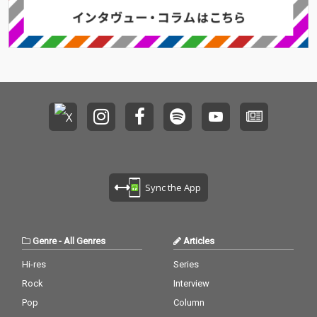
Sync the App
Genre
-
All Genres
Articles
Hi-res
Series
Rock
Interview
Pop
Column