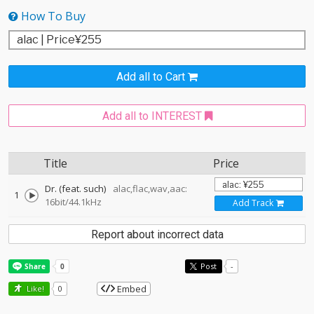
How To Buy
Add all to Cart
Add all to INTEREST
Title
Price
Dr. (feat. such)
alac,flac,wav,aac:
1
16bit/44.1kHz
Add Track
Report about incorrect data
Post
-
Embed
Like!
0