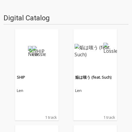
Digital Catalog
SHIP
焔は嗤う (feat. Such)
Len
Len
1 track
1 track