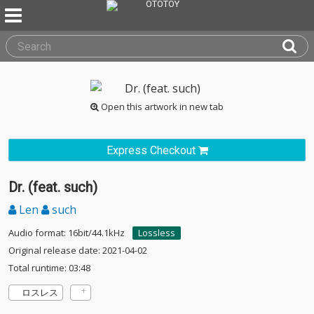
Open this artwork in new tab
Express Checkout
Dr. (feat. such)
Len
such
Audio format: 16bit/44.1kHz
Lossless
Original release date: 2021-04-02
Total runtime: 03:48
ロスレス