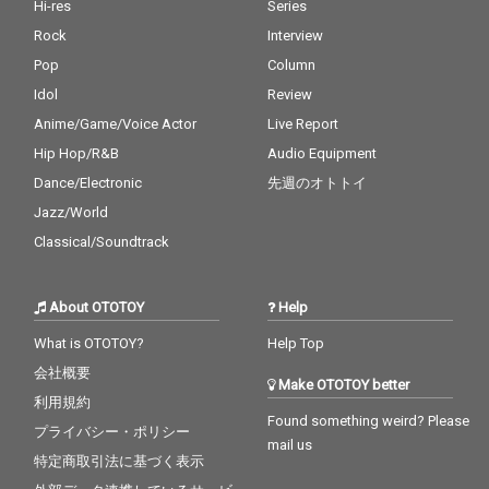
Hi-res
Series
Rock
Interview
Pop
Column
Idol
Review
Anime/Game/Voice Actor
Live Report
Hip Hop/R&B
Audio Equipment
Dance/Electronic
先週のオトトイ
Jazz/World
Classical/Soundtrack
About OTOTOY
Help
What is OTOTOY?
Help Top
会社概要
Make OTOTOY better
利用規約
Found something weird? Please
プライバシー・ポリシー
mail us
特定商取引法に基づく表示