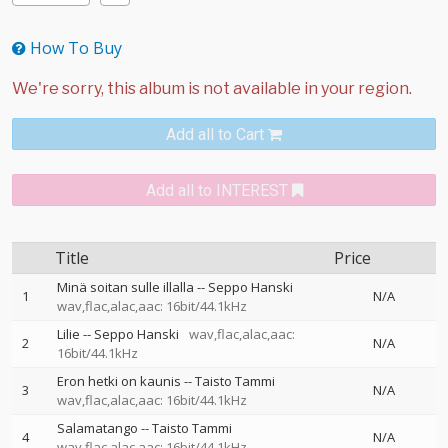
How To Buy
Add all to Cart
Add all to INTEREST
Title
Price
Minä soitan sulle illalla
--
Seppo Hanski
1
N/A
wav,flac,alac,aac: 16bit/44.1kHz
Lilie
--
Seppo Hanski
wav,flac,alac,aac:
2
N/A
16bit/44.1kHz
Eron hetki on kaunis
--
Taisto Tammi
3
N/A
wav,flac,alac,aac: 16bit/44.1kHz
Salamatango
--
Taisto Tammi
4
N/A
wav,flac,alac,aac: 16bit/44.1kHz