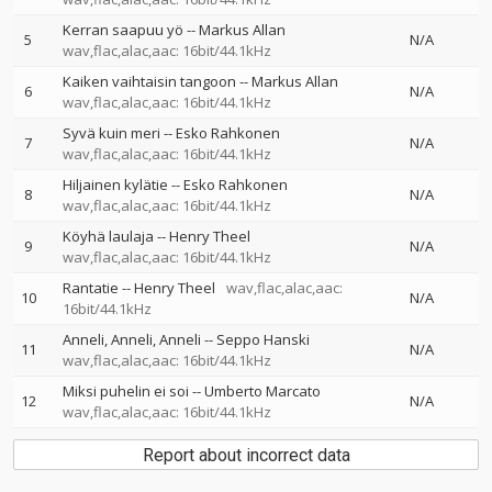
Kerran saapuu yö
--
Markus Allan
5
N/A
wav,flac,alac,aac: 16bit/44.1kHz
Kaiken vaihtaisin tangoon
--
Markus Allan
6
N/A
wav,flac,alac,aac: 16bit/44.1kHz
Syvä kuin meri
--
Esko Rahkonen
7
N/A
wav,flac,alac,aac: 16bit/44.1kHz
Hiljainen kylätie
--
Esko Rahkonen
8
N/A
wav,flac,alac,aac: 16bit/44.1kHz
Köyhä laulaja
--
Henry Theel
9
N/A
wav,flac,alac,aac: 16bit/44.1kHz
Rantatie
--
Henry Theel
wav,flac,alac,aac:
10
N/A
16bit/44.1kHz
Anneli, Anneli, Anneli
--
Seppo Hanski
11
N/A
wav,flac,alac,aac: 16bit/44.1kHz
Miksi puhelin ei soi
--
Umberto Marcato
12
N/A
wav,flac,alac,aac: 16bit/44.1kHz
Report about incorrect data