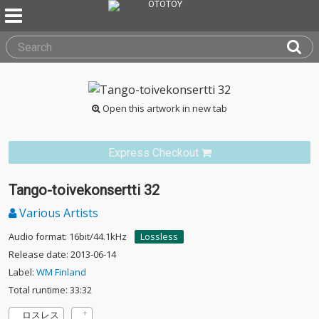
Open this artwork in new tab
Express Checkout
Tango-toivekonsertti 32
Various Artists
Audio format: 16bit/44.1kHz
Lossless
Release date: 2013-06-14
Label:
WM Finland
Total runtime: 33:32
ロスレス