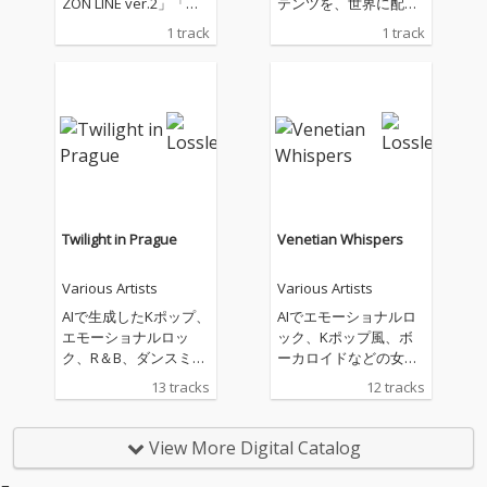
ZON LINE ver.2」「水
テンツを、世界に配信
平線の彼方へ ver.2」
しています。主なジャ
1 track
1 track
として、配信いたしま
ンルは、House、R&
す。海、大河、大空、
B、Soul、Popなどに
そこに生きる鳥や魚な
なります。
どの生き物、自然や環
境とともに生きること
の大切さに、想いを込
めて創りました。
Twilight in Prague
Venetian Whispers
Various Artists
Various Artists
AIで生成したKポップ、
AIでエモーショナルロ
エモーショナルロッ
ック、Kポップ風、ボ
ク、R＆B、ダンスミュ
ーカロイドなどの女性
ージックの曲を配信し
の曲を作成していま
13 tracks
12 tracks
ています。私の生成し
す。基本的に英語で、
た曲があなたのお気に
いろんなジャンルが好
入りの曲になることを
きなので幅広く、あな
View More Digital Catalog
願っています。
たの生活の中に溶け込
むような曲を作成して