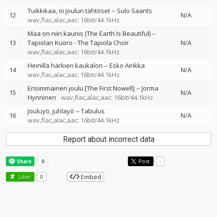
Tuikkikaa, oi joulun tähtöset
--
Sulo Saarits
12
N/A
wav,flac,alac,aac: 16bit/44.1kHz
Maa on niin kaunis (The Earth Is Beautiful)
--
13
Tapiolan Kuoro - The Tapiola Choir
N/A
wav,flac,alac,aac: 16bit/44.1kHz
Heinillä härkien kaukalon
--
Esko Airikka
14
N/A
wav,flac,alac,aac: 16bit/44.1kHz
Ensimmäinen joulu [The First Nowell]
--
Jorma
15
N/A
Hynninen
wav,flac,alac,aac: 16bit/44.1kHz
Jouluyö, juhlayö
--
Tabulus
16
N/A
wav,flac,alac,aac: 16bit/44.1kHz
Report about incorrect data
Post
-
Embed
Like!
0