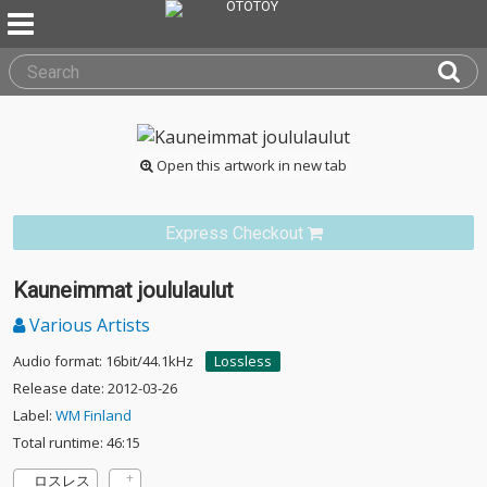
Open this artwork in new tab
Express Checkout
Kauneimmat joululaulut
Various Artists
Audio format: 16bit/44.1kHz
Lossless
Release date: 2012-03-26
Label:
WM Finland
Total runtime: 46:15
ロスレス