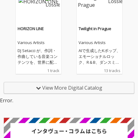
の大切さに、想いを込
めて創りました。
HORIZON LINE
Twilight in Prague
Various Artists
Various Artists
DJ Setacci が、作詞・
AIで生成したKポップ、
作曲している音楽コン
エモーショナルロッ
テンツを、世界に配信
ク、R＆B、ダンスミュ
しています。主なジャ
ージックの曲を配信し
1 track
13 tracks
ンルは、House、R&
ています。私の生成し
B、Soul、Popなどに
た曲があなたのお気に
なります。
入りの曲になることを
View More Digital Catalog
願っています。
Error.