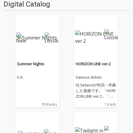
Digital Catalog
Summer Nights
HORIZON LINE ver.2
V.A.
Various Artists
DJ Setacciが作詞・作曲
した楽曲です。「HORI
ZON LINE ver.2」「水
平線の彼方へ ver.2」
70 tracks
1 track
として、配信いたしま
す。海、大河、大空、
そこに生きる鳥や魚な
どの生き物、自然や環
境とともに生きること