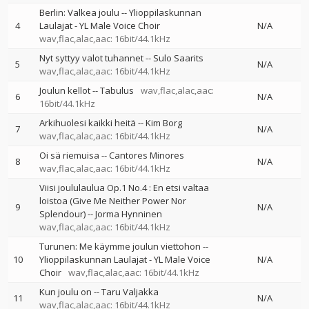
Berlin: Valkea joulu
--
Ylioppilaskunnan
4
Laulajat - YL Male Voice Choir
N/A
wav,flac,alac,aac: 16bit/44.1kHz
Nyt syttyy valot tuhannet
--
Sulo Saarits
5
N/A
wav,flac,alac,aac: 16bit/44.1kHz
Joulun kellot
--
Tabulus
wav,flac,alac,aac:
6
N/A
16bit/44.1kHz
Arkihuolesi kaikki heitä
--
Kim Borg
7
N/A
wav,flac,alac,aac: 16bit/44.1kHz
Oi sä riemuisa
--
Cantores Minores
8
N/A
wav,flac,alac,aac: 16bit/44.1kHz
Viisi joululaulua Op.1 No.4 : En etsi valtaa
loistoa (Give Me Neither Power Nor
9
N/A
Splendour)
--
Jorma Hynninen
wav,flac,alac,aac: 16bit/44.1kHz
Turunen: Me käymme joulun viettohon
--
10
Ylioppilaskunnan Laulajat - YL Male Voice
N/A
Choir
wav,flac,alac,aac: 16bit/44.1kHz
Kun joulu on
--
Taru Valjakka
11
N/A
wav,flac,alac,aac: 16bit/44.1kHz