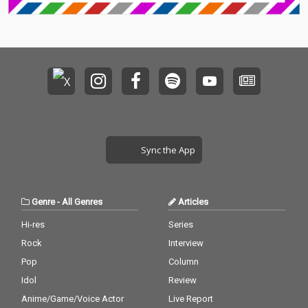
Sync the App
Genre
-
All Genres
Articles
Hi-res
Series
Rock
Interview
Pop
Column
Idol
Review
Anime/Game/Voice Actor
Live Report