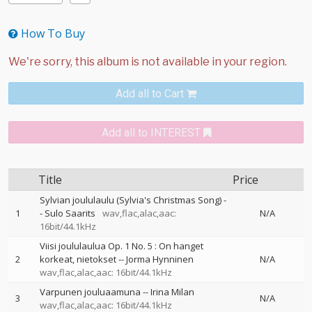
How To Buy
Add all to Cart
Add all to INTEREST
Title
Price
Sylvian joululaulu (Sylvia's Christmas Song)
-
1
-
Sulo Saarits
wav,flac,alac,aac:
N/A
16bit/44.1kHz
Viisi joululaulua Op. 1 No. 5 : On hanget
2
korkeat, nietokset
--
Jorma Hynninen
N/A
wav,flac,alac,aac: 16bit/44.1kHz
Varpunen jouluaamuna
--
Irina Milan
3
N/A
wav,flac,alac,aac: 16bit/44.1kHz