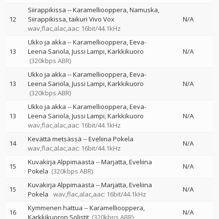
Siirappikissa
--
Karamelliooppera
Namuska
12
Siirappikissa
taikuri Vivo Vox
N/A
wav,flac,alac,aac: 16bit/44.1kHz
Ukko ja akka
--
Karamelliooppera
Eeva-
13
Leena Sariola
Jussi Lampi
Karkkikuoro
N/A
(320kbps ABR)
Ukko ja akka
--
Karamelliooppera
Eeva-
13
Leena Sariola
Jussi Lampi
Karkkikuoro
N/A
(320kbps ABR)
Ukko ja akka
--
Karamelliooppera
Eeva-
13
Leena Sariola
Jussi Lampi
Karkkikuoro
N/A
wav,flac,alac,aac: 16bit/44.1kHz
Kevättä metsässä
--
Eveliina Pokela
14
N/A
wav,flac,alac,aac: 16bit/44.1kHz
Kuvakirja Alppimaasta
--
Marjatta
Eveliina
15
N/A
Pokela
(320kbps ABR)
Kuvakirja Alppimaasta
--
Marjatta
Eveliina
15
N/A
Pokela
wav,flac,alac,aac: 16bit/44.1kHz
Kymmenen hattua
--
Karamelliooppera
16
N/A
Karkkikuoron Solistit
(320kbps ABR)