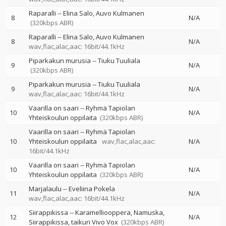
Raparalli
--
Elina Salo
Auvo Kulmanen
8
N/A
(320kbps ABR)
Raparalli
--
Elina Salo
Auvo Kulmanen
8
N/A
wav,flac,alac,aac: 16bit/44.1kHz
Piparkakun murusia
--
Tiuku Tuuliala
9
N/A
(320kbps ABR)
Piparkakun murusia
--
Tiuku Tuuliala
9
N/A
wav,flac,alac,aac: 16bit/44.1kHz
Vaarilla on saari
--
Ryhmä Tapiolan
10
N/A
Yhteiskoulun oppilaita
(320kbps ABR)
Vaarilla on saari
--
Ryhmä Tapiolan
10
Yhteiskoulun oppilaita
wav,flac,alac,aac:
N/A
16bit/44.1kHz
Vaarilla on saari
--
Ryhmä Tapiolan
10
N/A
Yhteiskoulun oppilaita
(320kbps ABR)
Marjalaulu
--
Eveliina Pokela
11
N/A
wav,flac,alac,aac: 16bit/44.1kHz
Siirappikissa
--
Karamelliooppera
Namuska
12
N/A
Siirappikissa
taikuri Vivo Vox
(320kbps ABR)