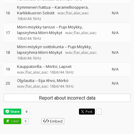
Kymmenen hattua
--
Karamelliooppera
16
Karkkikuoron Solistit
wav,flac,alac,aac:
N/A
16bit/44.1kHz
Mörri-möykky tanssii
--
Pupi Möykky
17
lapsiryhmä Mörri-Möykyt
wav,flac,alac,aac:
N/A
16bit/44.1kHz
Mörri-möykyn soittokunta
--
Pupi Möykky
18
lapsiryhmä Mörri-Möykyt
wav,flac,alac,aac:
N/A
16bit/44.1kHz
Kauppatorilla
--
Mörkö
Lapset
19
N/A
wav,flac,alac,aac: 16bit/44.1kHz
Öljylautta
--
Eija Ahvo
Mörkö
20
N/A
wav,flac,alac,aac: 16bit/44.1kHz
Report about incorrect data
Post
-
Embed
Like!
0