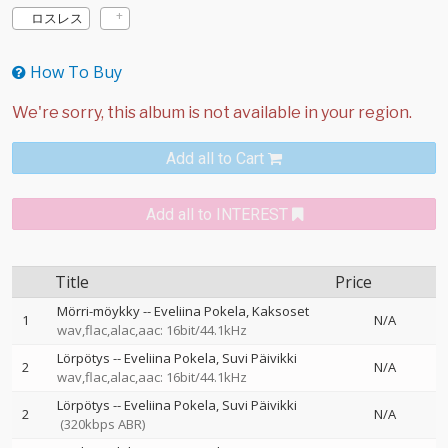
ロスレス
How To Buy
Add all to Cart
Add all to INTEREST
Title
Price
Mörri-möykky
--
Eveliina Pokela
Kaksoset
1
N/A
wav,flac,alac,aac: 16bit/44.1kHz
Lörpötys
--
Eveliina Pokela
Suvi Päivikki
2
N/A
wav,flac,alac,aac: 16bit/44.1kHz
Lörpötys
--
Eveliina Pokela
Suvi Päivikki
2
N/A
(320kbps ABR)