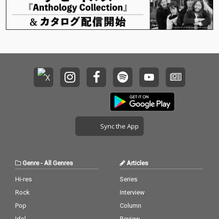
Sync the App
Genre
-
All Genres
Articles
Hi-res
Series
Rock
Interview
Pop
Column
Idol
Review