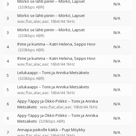
Mörkö se lähti piiriin
--
Mörkö
Lapset
3
N/A
(320kbps ABR)
Mörkö se lähti piiriin
--
Mörkö
Lapset
3
N/A
wav,flac,alac,aac: 16bit/44.1kHz
Mörkö se lähti piiriin
--
Mörkö
Lapset
3
N/A
(320kbps ABR)
Ihme ja kumma
--
Katri Helena
Seppo Hovi
4
N/A
(320kbps ABR)
Ihme ja kumma
--
Katri Helena
Seppo Hovi
4
N/A
wav,flac,alac,aac: 16bit/44.1kHz
Lelukaappi
--
Tomi ja Annika Metsäketo
5
N/A
(320kbps ABR)
Lelukaappi
--
Tomi ja Annika Metsäketo
5
N/A
wav,flac,alac,aac: 16bit/44.1kHz
Äppy-Täppy ja Ökkö-Pökkö
--
Tomi ja Annika
6
N/A
Metsäketo
wav,flac,alac,aac: 16bit/44.1kHz
Äppy-Täppy ja Ökkö-Pökkö
--
Tomi ja Annika
6
N/A
Metsäketo
(320kbps ABR)
Annapa peikolle kättä
--
Pupi Möykky
7
N/A
wav,flac,alac,aac: 16bit/44.1kHz