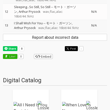
wav,flac,alac: 16bit/44.1kHz
Sleeping...So Still, So Still
--
モート・ガーソ
12
ン
Arthur Prysock
wav,flac,alac:
N/A
16bit/44.1kHz
I Shall Wish For You
--
モート・ガーソン
13
N/A
Arthur Prysock
wav,flac,alac: 16bit/44.1kHz
Report about incorrect data
Post
-
Embed
Like!
0
Digital Catalog