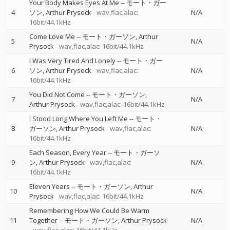
Your Body Makes Eyes At Me
--
モート・ガー
4
ソン
Arthur Prysock
wav,flac,alac:
N/A
16bit/44.1kHz
Come Love Me
--
モート・ガーソン
Arthur
5
N/A
Prysock
wav,flac,alac: 16bit/44.1kHz
I Was Very Tired And Lonely
--
モート・ガー
6
ソン
Arthur Prysock
wav,flac,alac:
N/A
16bit/44.1kHz
You Did Not Come
--
モート・ガーソン
7
N/A
Arthur Prysock
wav,flac,alac: 16bit/44.1kHz
I Stood Long Where You Left Me
--
モート・
8
ガーソン
Arthur Prysock
wav,flac,alac:
N/A
16bit/44.1kHz
Each Season, Every Year
--
モート・ガーソ
9
ン
Arthur Prysock
wav,flac,alac:
N/A
16bit/44.1kHz
Eleven Years
--
モート・ガーソン
Arthur
10
N/A
Prysock
wav,flac,alac: 16bit/44.1kHz
Remembering How We Could Be Warm
11
Together
--
モート・ガーソン
Arthur Prysock
N/A