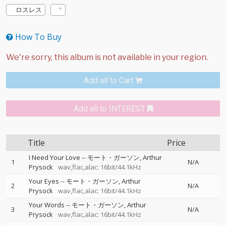
ロスレス
How To Buy
Add all to Cart
Add all to INTEREST
Title
Price
I Need Your Love
--
モート・ガーソン
Arthur
1
N/A
Prysock
wav,flac,alac: 16bit/44.1kHz
Your Eyes
--
モート・ガーソン
Arthur
2
N/A
Prysock
wav,flac,alac: 16bit/44.1kHz
Your Words
--
モート・ガーソン
Arthur
3
N/A
Prysock
wav,flac,alac: 16bit/44.1kHz