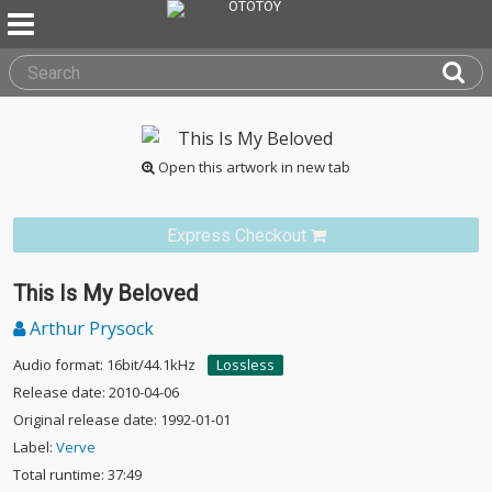
Open this artwork in new tab
Express Checkout
This Is My Beloved
Arthur Prysock
Audio format: 16bit/44.1kHz
Lossless
Release date: 2010-04-06
Original release date: 1992-01-01
Label:
Verve
Total runtime: 37:49