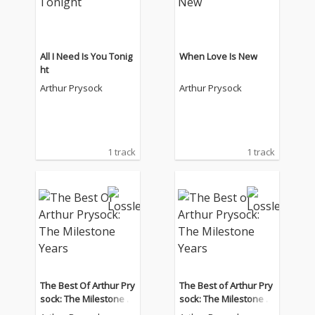
All I Need Is You Tonig
When Love Is New
ht
Arthur Prysock
Arthur Prysock
1 track
1 track
The Best Of Arthur Pry
The Best of Arthur Pry
sock: The Milestone Y
sock: The Milestone Y
ears
ears