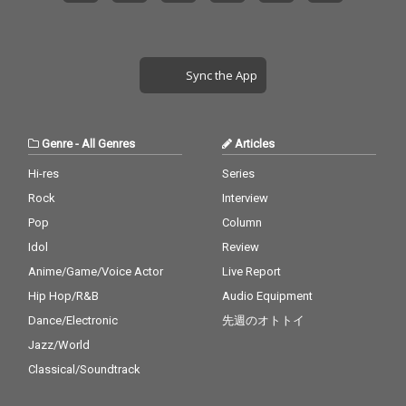
Sync the App
Genre
-
All Genres
Articles
Hi-res
Series
Rock
Interview
Pop
Column
Idol
Review
Anime/Game/Voice Actor
Live Report
Hip Hop/R&B
Audio Equipment
Dance/Electronic
先週のオトトイ
Jazz/World
Classical/Soundtrack