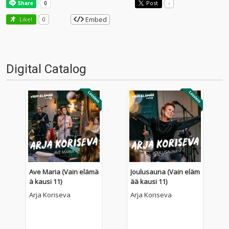
Post
-
Embed
Like!
0
Digital Catalog
Ave Maria (Vain elämä
Joulusauna (Vain eläm
ä kausi 11)
ää kausi 11)
Arja Koriseva
Arja Koriseva