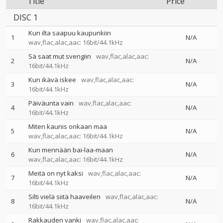
Title
Price
DISC 1
Kun ilta saapuu kaupunkiin
1
N/A
wav,flac,alac,aac: 16bit/44.1kHz
Sä saat mut svengiin
wav,flac,alac,aac:
2
N/A
16bit/44.1kHz
Kun ikävä iskee
wav,flac,alac,aac:
3
N/A
16bit/44.1kHz
Päiväunta vain
wav,flac,alac,aac:
4
N/A
16bit/44.1kHz
Miten kaunis onkaan maa
5
N/A
wav,flac,alac,aac: 16bit/44.1kHz
Kun mennään bai-laa-maan
6
N/A
wav,flac,alac,aac: 16bit/44.1kHz
Meitä on nyt kaksi
wav,flac,alac,aac:
7
N/A
16bit/44.1kHz
Silti vielä siitä haaveilen
wav,flac,alac,aac:
8
N/A
16bit/44.1kHz
Rakkauden vanki
wav,flac,alac,aac: