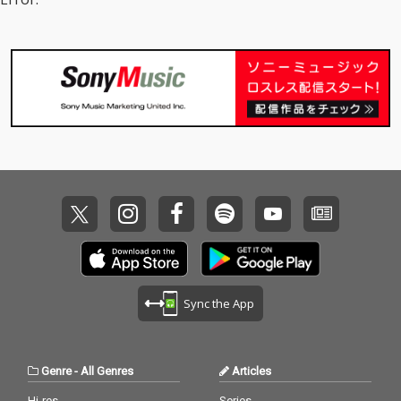
Sync the App
Genre
-
All Genres
Articles
Hi-res
Series