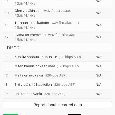
9
N/A
16bit/44.1kHz
Olen vieläkin sun
wav,flac,alac,aac:
10
N/A
16bit/44.1kHz
Turhaan sinut kadotin
wav,flac,alac,aac:
11
N/A
16bit/44.1kHz
Elämä on enemmän
wav,flac,alac,aac:
12
N/A
16bit/44.1kHz
DISC 2
1
Kun ilta saapuu kaupunkiin
(320kbps ABR)
N/A
5
Miten kaunis onkaan maa
(320kbps ABR)
N/A
7
Meitä on nyt kaksi
(320kbps ABR)
N/A
8
Silti vielä siitä haaveilen
(320kbps ABR)
N/A
9
Rakkauden vanki
(320kbps ABR)
N/A
Report about incorrect data