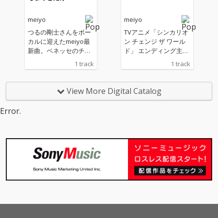
となる今回、詩羽を迎
えてリリース。 ひねく
meiyo
meiyo
れつつもキャッチーな
メロディーと、meiyo
つるの剛士さんをボー
TVアニメ「シンカリオ
の愛する音楽へのリス
カルに迎えたmeiyo最
ン チェンジ ザ ワール
ペクトと自己愛が散り
新曲。ベネッセのチャ
ド」 エンディング主題
ばめれた歌詞が光るPO
レンジタッチ内の配信
歌
1 track
1 track
Pロックチューン。mei
番組「ベネッセ進級
yoの敬愛するミュージ
式」内で事前に小学生
シャン、元相対性理論/
から頂いたメッセージ
View More Digital Catalog
進行方向別通行区分の
やエピソードを元に
真部脩一（共同編曲）
『小学生応援ソング』
Error.
と西浦謙助、元赤い公
を作成して、番組の司
園の藤本ひかりが参加
会のつるの剛士と一緒
している。
に歌った楽曲。