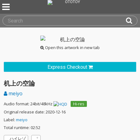
Open this artwork in new tab
Express Checkout
机上の空論
meiyo
Audio format: 24bit/48kHz
Hi-res
Original release date: 2020-12-16
Label:
meiyo
Total runtime: 02:52
ハイレゾ