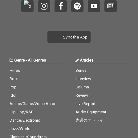
Sync the App
Genre
-
All Genres
Articles
Hi-res
Series
Rock
Interview
Pop
Column
Idol
Review
Anime/Game/Voice Actor
Live Report
Hip Hop/R&B
Audio Equipment
Dance/Electronic
先週のオトトイ
Jazz/World
Classical/Soundtrack