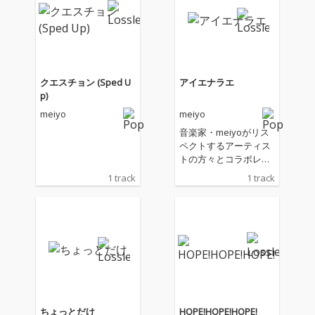
クエスチョン (Sped U
アイエナラエ
p)
meiyo
meiyo
音楽家・meiyoがリス
ペクトするアーティス
トの方々とコラボレー
ションし、これまでに
1 track
1 track
ない化学変化を生み出
していくmeiyo研究
所。meiyo＝教授、と
して他の研究所の教授
をゲストアーティスト
としてお呼び立てし
て、ともに研究し、実
験し、生まれた音楽を
世に発表していくも
の。 記念すべき第1弾
ちょっとだけ
HOPE!HOPE!HOPE!