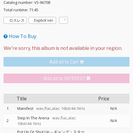
Catalog number: V5-96708
Total runtime: 71:45
ロスレス
Explicit ver.
How To Buy
Add all to Cart
Add all to INTEREST
Title
Price
1
Manifest
wav,flac,alac: 16bit/44.1kHz
N/A
Step In The Arena
wav,flac,alac:
2
N/A
16bit/44.1kHz
Put Up Or Shut Up
--
ギャング・スター