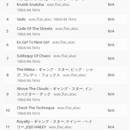
3
Krumb Snatcha
wav,flac,alac:
N/A
16bit/44.1kHz
4
Skills
wav,flac,alac: 16bit/44.1kHz
N/A
Code Of The Streets
wav,flac,alac:
5
N/A
16bit/44.1kHz
Ex-Girl To Next Girl
wav,flac,alac:
6
N/A
16bit/44.1kHz
Soliloquy Of Chaos
wav,flac,alac:
7
N/A
16bit/44.1kHz
The Militia
--
ギャング・スター
ビッグ・シャ
8
グ
フレディ・フォックス
wav,flac,alac:
N/A
16bit/44.1kHz
Above The Clouds
--
ギャング・スター
イン
9
スペクター・デック
wav,flac,alac:
N/A
16bit/44.1kHz
Check The Technique
wav,flac,alac:
10
N/A
16bit/44.1kHz
Royalty
--
ギャング・スター
ケイシー・ヘイ
11
リー
JOJO HAILEY
wav,flac,alac:
N/A