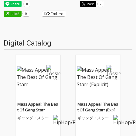
Post
-
Embed
Like!
0
Digital Catalog
Mass Appeal: The Bes
Mass Appeal: The Bes
t Of Gang Starr
t Of Gang Starr (Explici
t)
ギャング・スター
ギャング・スター