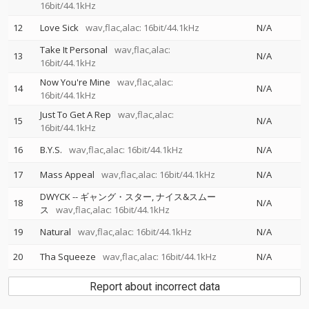
16bit/44.1kHz
12
Love Sick
wav,flac,alac: 16bit/44.1kHz
N/A
Take It Personal
wav,flac,alac:
13
N/A
16bit/44.1kHz
Now You're Mine
wav,flac,alac:
14
N/A
16bit/44.1kHz
Just To Get A Rep
wav,flac,alac:
15
N/A
16bit/44.1kHz
16
B.Y.S.
wav,flac,alac: 16bit/44.1kHz
N/A
17
Mass Appeal
wav,flac,alac: 16bit/44.1kHz
N/A
DWYCK
--
ギャング・スター
ナイス&スムー
18
N/A
ス
wav,flac,alac: 16bit/44.1kHz
19
Natural
wav,flac,alac: 16bit/44.1kHz
N/A
20
Tha Squeeze
wav,flac,alac: 16bit/44.1kHz
N/A
Report about incorrect data