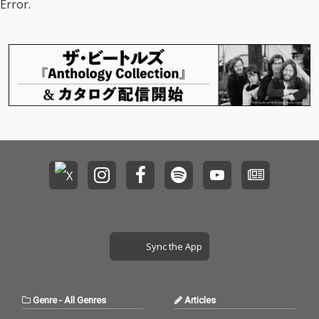
Error.
Sync the App
Genre
-
All Genres
Articles