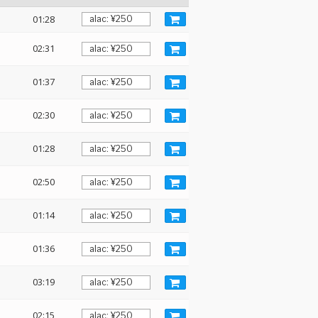
01:28
02:31
01:37
02:30
01:28
02:50
01:14
01:36
03:19
02:15