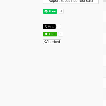
Report about incorrect data
Post
-
Like!
0
Embed