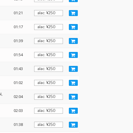
01:21
01:17
01:39
01:54
01:43
01:02
N
02:04
02:03
01:38