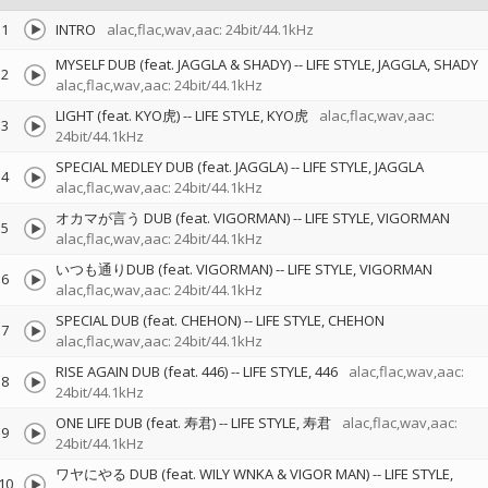
1
INTRO
alac,flac,wav,aac: 24bit/44.1kHz
MYSELF DUB (feat. JAGGLA & SHADY)
--
LIFE STYLE
JAGGLA
SHADY
2
alac,flac,wav,aac: 24bit/44.1kHz
LIGHT (feat. KYO虎)
--
LIFE STYLE
KYO虎
alac,flac,wav,aac:
3
24bit/44.1kHz
SPECIAL MEDLEY DUB (feat. JAGGLA)
--
LIFE STYLE
JAGGLA
4
alac,flac,wav,aac: 24bit/44.1kHz
オカマが言う DUB (feat. VIGORMAN)
--
LIFE STYLE
VIGORMAN
5
alac,flac,wav,aac: 24bit/44.1kHz
いつも通りDUB (feat. VIGORMAN)
--
LIFE STYLE
VIGORMAN
6
alac,flac,wav,aac: 24bit/44.1kHz
SPECIAL DUB (feat. CHEHON)
--
LIFE STYLE
CHEHON
7
alac,flac,wav,aac: 24bit/44.1kHz
RISE AGAIN DUB (feat. 446)
--
LIFE STYLE
446
alac,flac,wav,aac:
8
24bit/44.1kHz
ONE LIFE DUB (feat. 寿君)
--
LIFE STYLE
寿君
alac,flac,wav,aac:
9
24bit/44.1kHz
ワヤにやる DUB (feat. WILY WNKA & VIGOR MAN)
--
LIFE STYLE
10