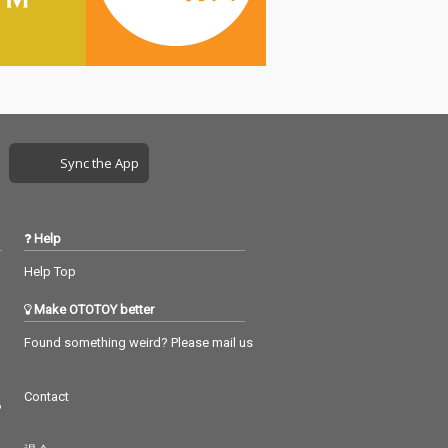
Sync the App
Help
Help Top
Make OTOTOY better
Found something weird? Please mail us
Contact
つ