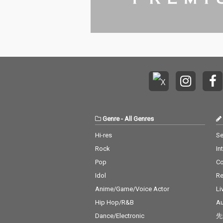
Genre
-
All Genres
Hi-res
Se
Rock
In
Pop
C
Idol
Re
Anime/Game/Voice Actor
Li
Hip Hop/R&B
Au
Dance/Electronic
先