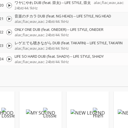
ワヤにやれ DUB (feat. 崇太)
--
LIFE STYLE
崇太
alac,flac,wav,aac:
20
24bit/44.1kHz
音楽のチカラ DUB (feat. NG HEAD)
--
LIFE STYLE
NG HEAD
21
alac,flac,wav,aac: 24bit/44.1kHz
ONLY ONE DUB (feat. ONEDER)
--
LIFE STYLE
ONEDER
22
alac,flac,wav,aac: 24bit/44.1kHz
レゲエでも聴きながら DUB (feat. TAKAFIN)
--
LIFE STYLE
TAKAFIN
23
alac,flac,wav,aac: 24bit/44.1kHz
LIFE SO HARD DUB (feat. SHADY)
--
LIFE STYLE
SHADY
24
alac,flac,wav,aac: 24bit/44.1kHz