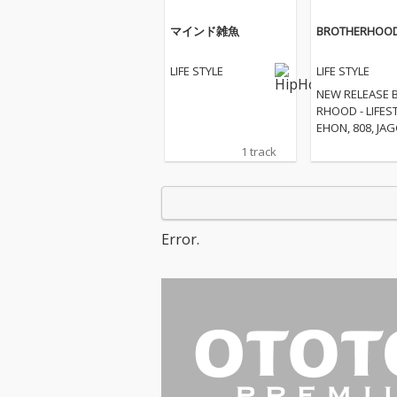
マインド雑魚
BROTHERHOO
LIFE STYLE
LIFE STYLE
NEW RELEASE BROTHE
RHOOD - LIFEST
EHON, 808, JAG
年のワヤフェス
1 track
露され話題にな
た あの曲が遂
同じ時代を生き
への 兄弟愛、
決意が 歌詞に
Error.
渾身の一曲が遂
ース。