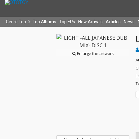
Genre Top
Top Albums
Top EPs
New Arrivals
Articles
News
Enlarge the artwork
A
O
L
T