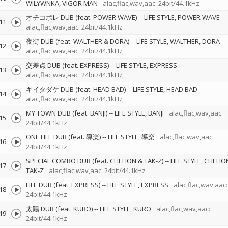
WILYWNKA
VIGOR MAN
alac,flac,wav,aac: 24bit/44.1kHz
オチコボレ DUB (feat. POWER WAVE)
--
LIFE STYLE
POWER WAVE
11
alac,flac,wav,aac: 24bit/44.1kHz
夜街 DUB (feat. WALTHER & DORA)
--
LIFE STYLE
WALTHER
DORA
12
alac,flac,wav,aac: 24bit/44.1kHz
交差点 DUB (feat. EXPRESS)
--
LIFE STYLE
EXPRESS
13
alac,flac,wav,aac: 24bit/44.1kHz
キイタダケ DUB (feat. HEAD BAD)
--
LIFE STYLE
HEAD BAD
14
alac,flac,wav,aac: 24bit/44.1kHz
MY TOWN DUB (feat. BANJI)
--
LIFE STYLE
BANJI
alac,flac,wav,aac:
15
24bit/44.1kHz
ONE LIFE DUB (feat. 導楽)
--
LIFE STYLE
導楽
alac,flac,wav,aac:
16
24bit/44.1kHz
SPECIAL COMBO DUB (feat. CHEHON & TAK-Z)
--
LIFE STYLE
CHEHO
17
TAK-Z
alac,flac,wav,aac: 24bit/44.1kHz
LIFE DUB (feat. EXPRESS)
--
LIFE STYLE
EXPRESS
alac,flac,wav,aac:
18
24bit/44.1kHz
太陽 DUB (feat. KURO)
--
LIFE STYLE
KURO
alac,flac,wav,aac:
19
24bit/44.1kHz