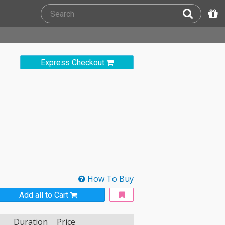
Express Checkout
How To Buy
Add all to Cart
Duration
Price