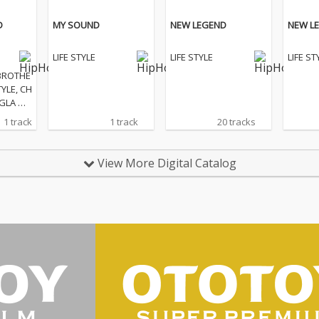
D
MY SOUND
NEW LEGEND
NEW L
LIFE STYLE
LIFE STYLE
LIFE ST
YLE, CH
GLA 去
で初披
1 track
1 track
20 tracks
ってい
に解禁。
る同志
View More Digital Catalog
家族愛、
詰まった
にリリ