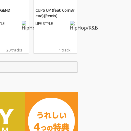
EGEND
CUPS UP (feat. CornBr
ead) [Remix]
YLE
LIFE STYLE
20 tracks
1 track