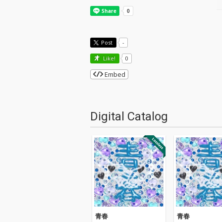
Post
-
Like!
0
Embed
Digital Catalog
青春
青春