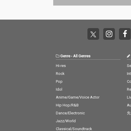
い」とあの大ヒット曲
い」とあの大ヒ
とルッキズム問題に真
とルッキズム問
正面から向き合う1曲
正面から向き合
目「milk ちゃん bab
目「milk ちゃん
y」。8bitなGlitchcore
y」。8bitなGlit
で陰謀論的なアプロー
で陰謀論的なア
チで不敵に迫る2曲目
チで不敵に迫る
「真相は光の中」。Po
「真相は光の中
rter Robinsonを彷彿と
rter Robins
させる壮大なスケール
させる壮大なス
Genre
-
All Genres
のビートに乗せた切な
のビートに乗せ
いラブソング「gottam
いラブソング「g
Hi-res
Se
akeitlove」（「ガタメ
akeitlove」
Rock
In
キラ」と素直に読んで
キラ」と素直に
ください）では繊細か
ください）では
Pop
C
つ力強い歌声が響き渡
つ力強い歌声が
Idol
Re
り、ラストを飾るのは
り、ラストを飾
畳み掛けるグリッチボ
畳み掛けるグリ
Anime/Game/Voice Actor
Li
イスの破壊的dariacor
イスの破壊的dar
Hip Hop/R&B
Au
e「よっちゃんは余
e「よっちゃん
Dance/Electronic
先
裕」。全4曲、10分強
裕」。全4曲、1
の圧倒的な音楽体験が
の圧倒的な音楽
Jazz/World
詰まった問題作となっ
詰まった問題作
Classical/Soundtrack
た。
た。