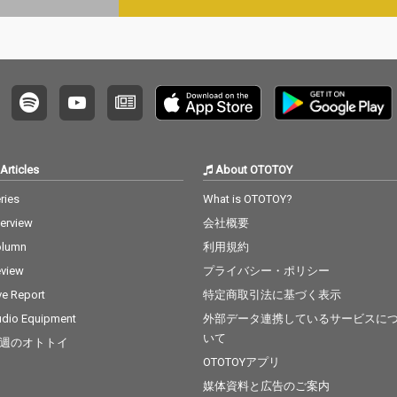
ット曲
題に真
う1曲
 bab
chcore
プロー
2曲目
」。Po
onを彷彿と
ケール
Articles
About OTOTOY
た切な
ottam
ries
What is OTOTOY?
（「ガタメ
terview
会社概要
読んで
繊細か
olumn
利用規約
響き渡
view
プライバシー・ポリシー
るのは
ッチボ
ve Report
特定商取引法に基づく表示
iacor
dio Equipment
外部データ連携しているサービスに
は余
いて
週のオトトイ
0分強
体験が
OTOTOYアプリ
となっ
媒体資料と広告のご案内