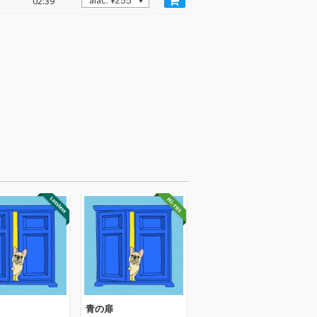
02:39
青の扉