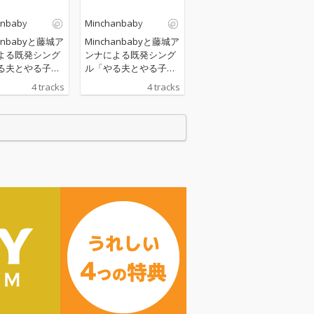
anbaby
Minchanbaby
hanbabyと藤城ア
Minchanbabyと藤城ア
よる既発シング
ンナによる既発シング
る夫とやる子」
ル「やる夫とやる子」
4曲入りのEP
を含む4曲入りのEP
4 tracks
4 tracks
扉」。 総合プロ
「青の扉」。 総合プロ
はMinchanba
デュースはMinchanba
 藤城アンナの結
by。 藤城アンナの結
産をはさみ、時
婚・出産をはさみ、時
けて制作された
間を掛けて制作された
、どこか懐かし
今作は、どこか懐かし
ちになるポップ
い気持ちになるポップ
曲「青の扉」、
な表題曲「青の扉」、
明るいpop pu
カラッと明るいpop pu
なるほど ザ・ワー
nk「なるほど ザ・ワー
、藤城アンナが
ルド」、藤城アンナが
た愛犬に捧げる
亡くした愛犬に捧げる
flower」の新曲3
「sunflower」の新曲3
録。
曲を収録。