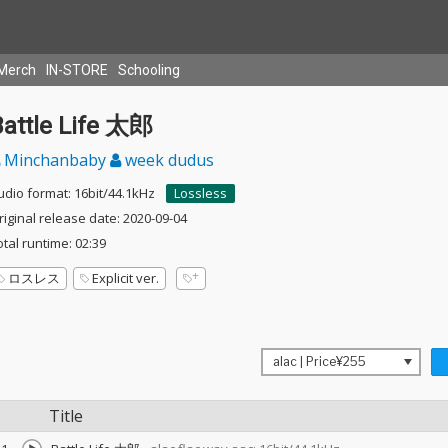
Merch
IN-STORE
Schooling
Battle Life 太郎
Minchanbaby
week dudus
udio format: 16bit/44.1kHz
Lossless
riginal release date: 2020-09-04
otal runtime: 02:39
ロスレス
Explicit ver.
Title