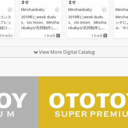
ませ
ませ
Minchanbaby
Minchanbaby
Minch
コンス
2019年にweek dudu
2019年にweek dudu
Minc
フレッ
s、vio moon、Mincha
s、vio moon、Mincha
ンナに
続けて
nbabyが共同制作した
nbabyが共同制作した
ル「や
いる？
EP「Threesome」に
EP「Threesome」に
を含む
4 tracks
1 track
1 track
！？
収録された "luzz
収録された "luzz
「青の
はどう
y"が、アメリカを中心
y"が、アメリカを中心
デュース
りたく
に海外で多くのストリ
に海外で多くのストリ
by。
View More Digital Catalog
分！」
ーミング再生がおこな
ーミング再生がおこな
婚・出
yの新作E
われた事を受け、Minc
われた事を受け、Minc
間を掛
Jersey
hanbabyとvio moon
hanbabyとvio moon
今作は
oreなど
の再度のコラボレーシ
の再度のコラボレーシ
い気持
スミュ
ョンが実現。 大嫌いな
ョンが実現。 大嫌いな
な表題
セプト
人に飛んでいって欲し
人に飛んでいって欲し
カラッと
軽やか
いと訴える「姫路上空
いと訴える「姫路上空
nk「
いらっしゃいませ」
いらっしゃいませ」
ルド」
MVやライ
は、際どいフレーズも
は、際どいフレーズも
亡くし
yber
飛び出す痛快あっちい
飛び出す痛快あっちい
「sun
ゲストに
けソング。 総合プロデ
けソング。 総合プロデ
曲を収
Clubを自
ュースはMinchanbaby
ュースはMinchanbaby
なして
が担当。
が担当。
が悪