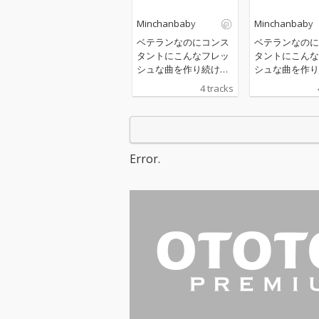
Minchanbaby
Minchanbaby
ベテランなのにコンス
ベテランなのに
タントにこんなフレッ
タントにこんな
シュな曲を作り続けて
シュな曲を作り
るラッパー他にいる？
るラッパー他に
4 tracks
いねえよなぁ！！？
いねえよなぁ！
「実際踊れるかはどう
「実際踊れるか
でもよくて、踊りたく
でもよくて、踊
なればそれで充分！」
なればそれで充
Minchanbabyの新作E
Minchanbab
Error.
PはHyperpop、Jersey
PはHyperpop、
Club、dariacoreなど
Club、dariac
の次世代型ダンスミュ
の次世代型ダン
ージックをコンセプト
ージックをコン
に混迷の時代を軽やか
に混迷の時代を
に横断！ 前作「FALL O
に横断！ 前作「FALL O
UT GIRL」のMVやライ
UT GIRL」の
ブでも共演したcyber
ブでも共演したc
milk ちゃんをゲストに
milk ちゃんを
迎え、Jersey Clubを自
迎え、Jersey 
由自在に乗りこなして
由自在に乗りこ
「かわいくて何が悪
「かわいくて何