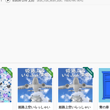
1
Battle Life 太郎
alac,flac,wav,aac: 16bit/44.1kHz
姫路上空いらっしゃい
姫路上空いらっしゃい
青の扉