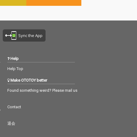
Sync the App
Help
Help Top
Make OTOTOY better
Found something weird? Please mail us
Contact
つ
退会