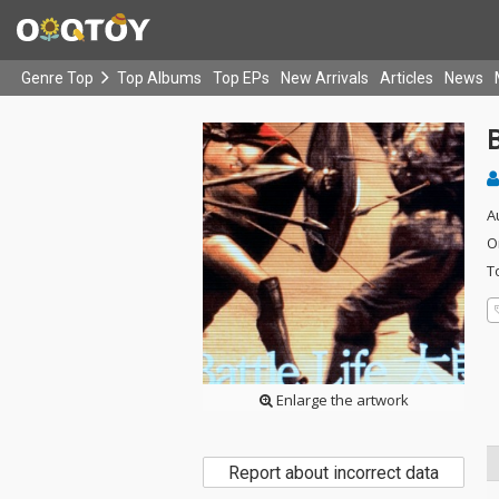
Genre Top
Top Albums
Top EPs
New Arrivals
Articles
News
A
O
T
Enlarge the artwork
Report about incorrect data