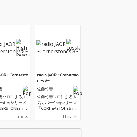
JAOR ~Cornersto
radio JAOR ~Cornersto
nes 8~
善
佐藤竹善
善ソロによる人
佐藤竹善ソロによる人
ー企画シリーズ
気カバー企画シリーズ
NERSTONES」
「CORNERSTONES」
ズ第8作。 世
のシリーズ第8作。 世
11 tracks
11 tracks
も注目が集まる
界的にも注目が集まる
0年代の邦楽AOR
70～80年代の邦楽AOR
上げます。 今作
を取り上げます。 今作