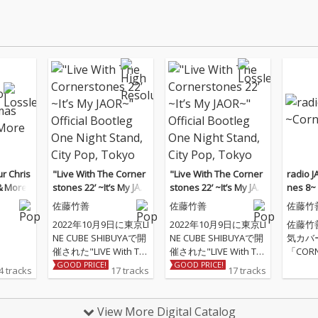
ur Chris
"Live With The Corner
"Live With The Corner
radio 
II＆More
stones 22’ ~It’s My JAO
stones 22’ ~It’s My JAO
nes 8~
R~" Official Bootleg O
R~" Official Bootleg O
佐藤竹善
佐藤竹善
佐藤竹
ne Night Stand, City Po
ne Night Stand, City Po
2022年10月9日に東京LI
2022年10月9日に東京LI
佐藤竹
p, Tokyo Japan
p, Tokyo Japan
NE CUBE SHIBUYAで開
NE CUBE SHIBUYAで開
気カバ
催された"LIVE With Th
催された"LIVE With Th
「COR
e Cornerstones 22～I
e Cornerstones 22～I
のシリー
GOOD PRICE!
GOOD PRICE!
4 tracks
17 tracks
17 tracks
t's MY JAOR"の模様を
t's MY JAOR"の模様を
界的に
収録。
収録。
70～8
を取り
View More Digital Catalog