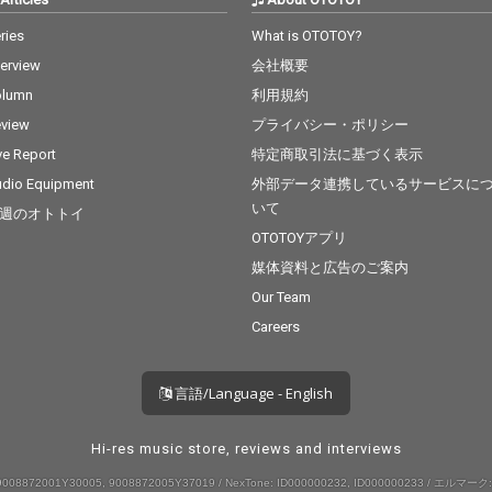
ries
What is OTOTOY?
terview
会社概要
olumn
利用規約
view
プライバシー・ポリシー
ve Report
特定商取引法に基づく表示
dio Equipment
外部データ連携しているサービスに
いて
週のオトトイ
OTOTOYアプリ
媒体資料と広告のご案内
Our Team
Careers
言語/Language - English
Hi-res music store, reviews and interviews
008872001Y30005, 9008872005Y37019 / NexTone: ID000000232, ID000000233 / エルマーク: