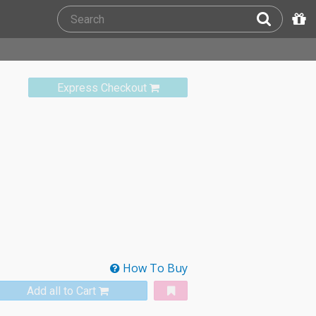
Express Checkout
How To Buy
Add all to Cart