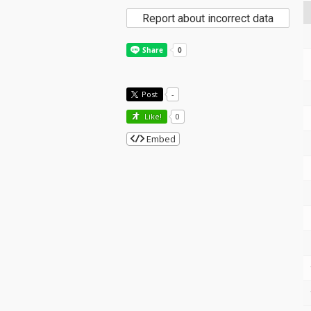
Report about incorrect data
Post
-
Like!
0
Embed