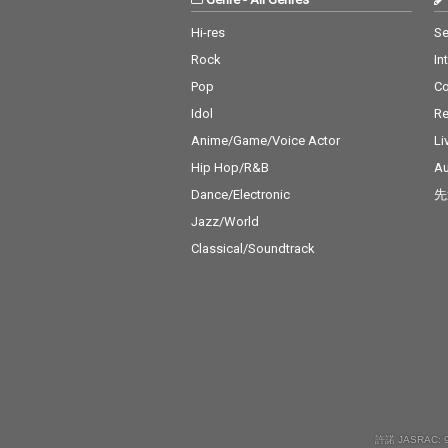
Hi-res
Se
Rock
In
Pop
C
Idol
Re
Anime/Game/Voice Actor
Li
Hip Hop/R&B
Au
Dance/Electronic
先
Jazz/World
Classical/Soundtrack
許諾 JASRAC: 9