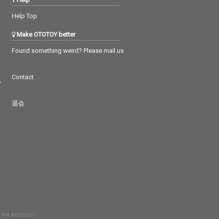
Help Top
Make OTOTOY better
Found something weird? Please mail us
Contact
つ
退会
 RIAJ80023001