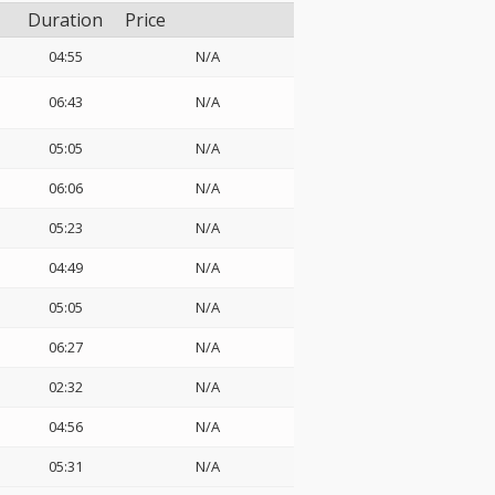
Duration
Price
04:55
N/A
06:43
N/A
05:05
N/A
06:06
N/A
05:23
N/A
04:49
N/A
05:05
N/A
06:27
N/A
02:32
N/A
04:56
N/A
05:31
N/A