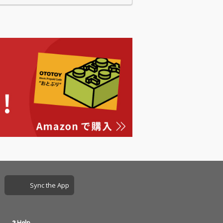
21年にお亡くな
は、2021年にお亡くな
Sing Like Ta
りになったSing Like Ta
gデビューを見出し
lkingデビューを見出し
デューサー・武
たプロデューサー・武
氏へのデェディ
藤敏史氏へのデェディ
作でもありま
ケイト作でもありま
まだ日本にカバー
す。 まだ日本にカバー
ャーがあまりな
カルチャーがあまりな
995年にスター
かった1995年にスター
CORNERSTON
トした「CORNERSTON
シリーズは、自身
ES」シリーズは、自身
なった古今東西
の礎となった古今東西
を、原曲の良さ
の名曲を、原曲の良さ
しながらアレン
を重視しながらアレン
した、佐藤竹善
ジを施した、佐藤竹善
に対するリスペ
の音楽に対するリスペ
神に溢れた人気
クト精神に溢れた人気
アルバムシリー
カバーアルバムシリー
。
ズです。
Sync the App
Help