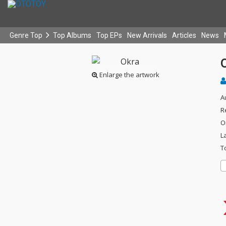
Genre Top
Top Albums
Top EPs
New Arrivals
Articles
News
Enlarge the artwork
A
R
O
L
T