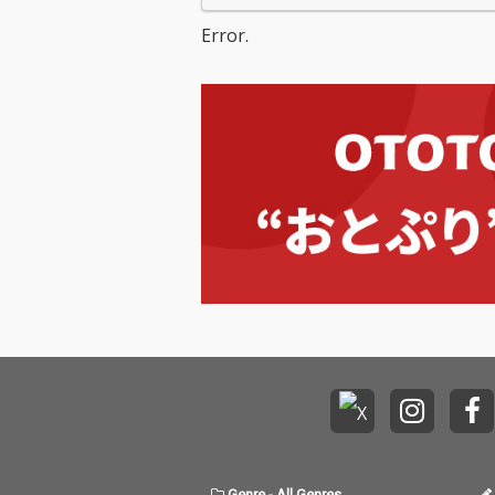
Error.
Genre
-
All Genres