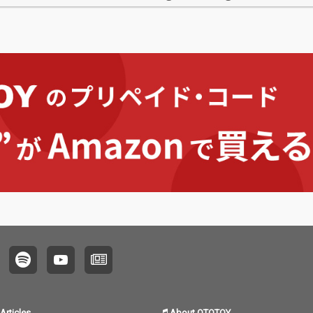
は、20
りになった
lkin
たプロ
藤敏史
ケイト
す。 
カルチ
かった1
トした「
ES」
の礎と
の名曲
を重視
ジを施
の音楽
クト精
カバー
ズです
Articles
About OTOTOY