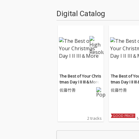
Digital Catalog
The Best of Your Chris
The Best of Yo
tmas Day I II III＆More
tmas Day I II I
佐藤竹善
佐藤竹善
GOOD PRICE!
2 tracks
1