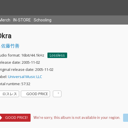
Merch
IN-STORE
Schooling
Okra
佐藤竹善
udio format: 16bit/44.1kHz
Lossless
elease date: 2005-11-02
riginal release date: 2005-11-02
abel:
Universal Music LLC
otal runtime: 57:32
ロスレス
GOOD PRICE
GOOD PRICE!