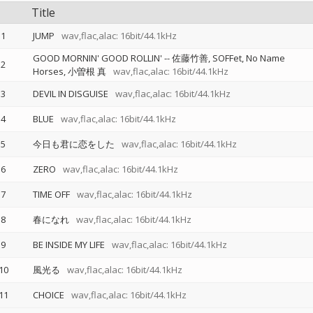
Title
1
JUMP
wav,flac,alac: 16bit/44.1kHz
GOOD MORNIN' GOOD ROLLIN'
--
佐藤竹善
SOFFet
No Name
2
Horses
小曽根 真
wav,flac,alac: 16bit/44.1kHz
3
DEVIL IN DISGUISE
wav,flac,alac: 16bit/44.1kHz
4
BLUE
wav,flac,alac: 16bit/44.1kHz
5
今日も君に恋をした
wav,flac,alac: 16bit/44.1kHz
6
ZERO
wav,flac,alac: 16bit/44.1kHz
7
TIME OFF
wav,flac,alac: 16bit/44.1kHz
8
春になれ
wav,flac,alac: 16bit/44.1kHz
9
BE INSIDE MY LIFE
wav,flac,alac: 16bit/44.1kHz
10
風光る
wav,flac,alac: 16bit/44.1kHz
11
CHOICE
wav,flac,alac: 16bit/44.1kHz