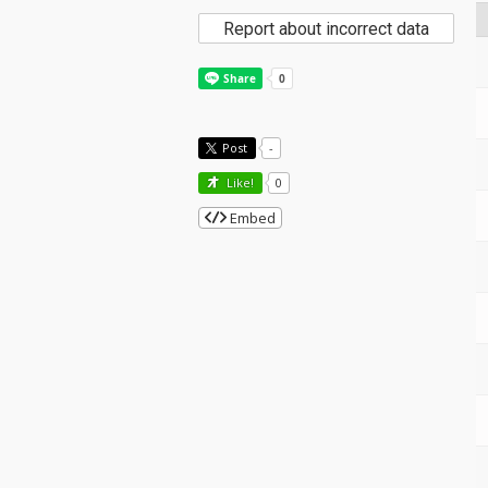
Report about incorrect data
Post
-
Like!
0
Embed