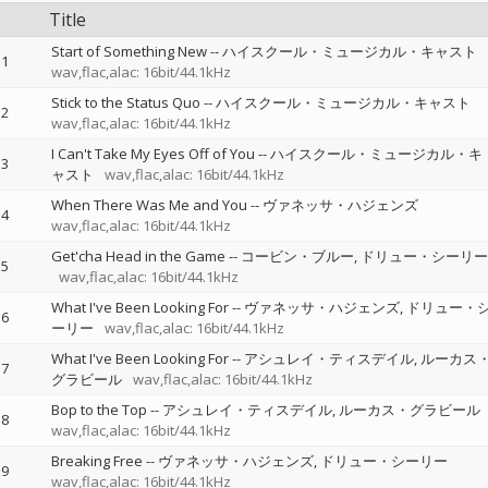
Title
Start of Something New
--
ハイスクール・ミュージカル・キャスト
1
wav,flac,alac: 16bit/44.1kHz
Stick to the Status Quo
--
ハイスクール・ミュージカル・キャスト
2
wav,flac,alac: 16bit/44.1kHz
I Can't Take My Eyes Off of You
--
ハイスクール・ミュージカル・キ
3
ャスト
wav,flac,alac: 16bit/44.1kHz
When There Was Me and You
--
ヴァネッサ・ハジェンズ
4
wav,flac,alac: 16bit/44.1kHz
Get'cha Head in the Game
--
コービン・ブルー
ドリュー・シーリー
5
wav,flac,alac: 16bit/44.1kHz
What I've Been Looking For
--
ヴァネッサ・ハジェンズ
ドリュー・
6
ーリー
wav,flac,alac: 16bit/44.1kHz
What I've Been Looking For
--
アシュレイ・ティスデイル
ルーカス
7
グラビール
wav,flac,alac: 16bit/44.1kHz
Bop to the Top
--
アシュレイ・ティスデイル
ルーカス・グラビール
8
wav,flac,alac: 16bit/44.1kHz
Breaking Free
--
ヴァネッサ・ハジェンズ
ドリュー・シーリー
9
wav,flac,alac: 16bit/44.1kHz