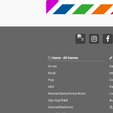
Genre
-
All Genres
Hi-res
Se
Rock
In
Pop
C
Idol
Re
Anime/Game/Voice Actor
Li
Hip Hop/R&B
Au
Dance/Electronic
先