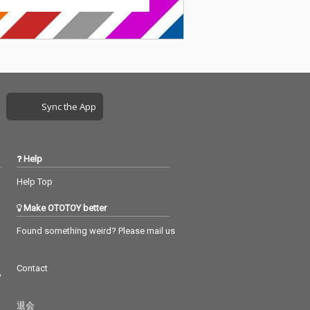
Sync the App
Help
Help Top
Make OTOTOY better
Found something weird? Please mail us
Contact
つ
退会