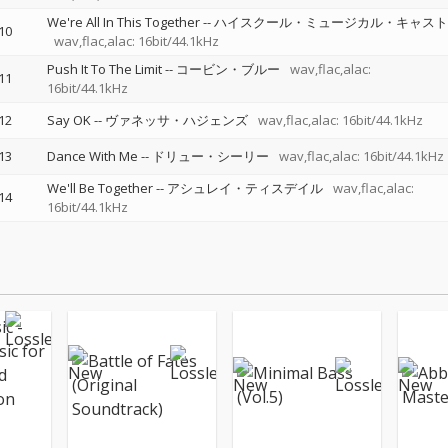
We're All In This Together
--
ハイスクール・ミュージカル・キャスト
10
wav,flac,alac: 16bit/44.1kHz
Push It To The Limit
--
コービン・ブルー
wav,flac,alac:
11
16bit/44.1kHz
12
Say OK
--
ヴァネッサ・ハジェンズ
wav,flac,alac: 16bit/44.1kHz
13
Dance With Me
--
ドリュー・シーリー
wav,flac,alac: 16bit/44.1kHz
We'll Be Together
--
アシュレイ・ティスデイル
wav,flac,alac:
14
16bit/44.1kHz