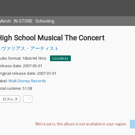
Merch
IN-STORE
Schooling
High School Musical The Concert
ヴァリアス・アーティスト
udio format: 16bit/44.1kHz
Lossless
elease date: 2007-05-01
riginal release date: 2007-01-01
abel:
Walt Disney Records
otal runtime: 51:38
ロスレス