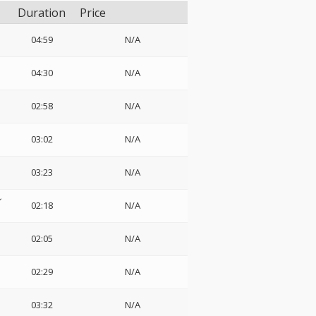
Duration
Price
04:59
N/A
04:30
N/A
02:58
N/A
03:02
N/A
03:23
N/A
シ
02:18
N/A
・
02:05
N/A
02:29
N/A
03:32
N/A