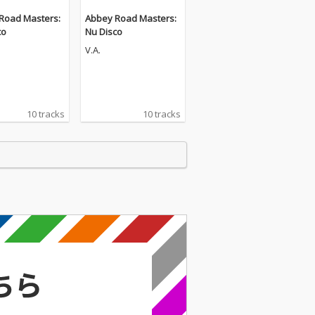
Road Masters:
Abbey Road Masters:
co
Nu Disco
V.A.
10 tracks
10 tracks