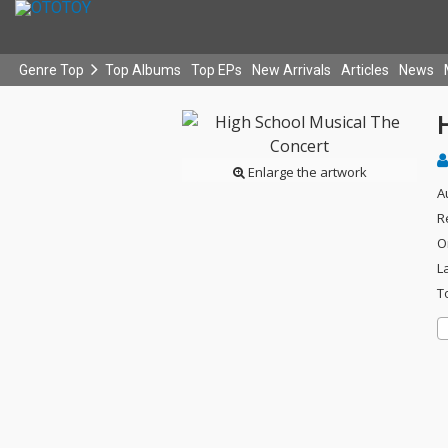
Genre Top
Top Albums
Top EPs
New Arrivals
Articles
News
Enlarge the artwork
A
R
O
L
T