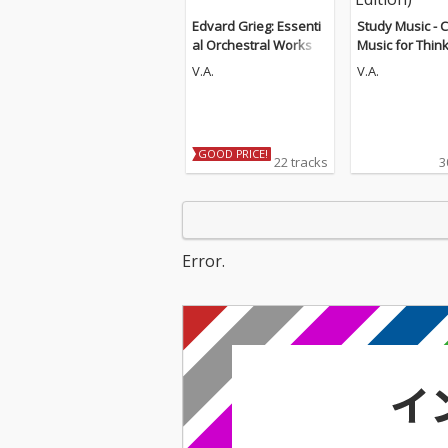
Edvard Grieg: Essenti
Study Music - C
al Orchestral Works
Music for Thin
d Concentratio
V.A.
V.A.
Guitar Edition)
GOOD PRICE!
22 tracks
3
Error.