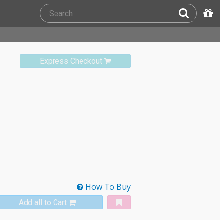
Express Checkout
How To Buy
Add all to Cart