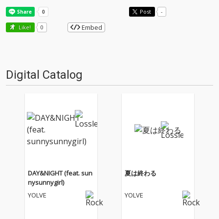
Post
-
Embed
Like!
0
Digital Catalog
DAY&NIGHT (feat. sun
夏は終わる
nysunnygirl)
YOLVE
YOLVE