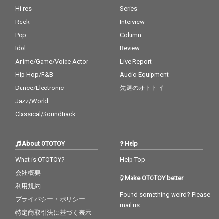
Hi-res
Series
Rock
Interview
Pop
Column
Idol
Review
Anime/Game/Voice Actor
Live Report
Hip Hop/R&B
Audio Equipment
Dance/Electronic
先週のオトトイ
Jazz/World
Classical/Soundtrack
About OTOTOY
Help
What is OTOTOY?
Help Top
会社概要
Make OTOTOY better
利用規約
Found something weird? Please
プライバシー・ポリシー
mail us
特定商取引法に基づく表示