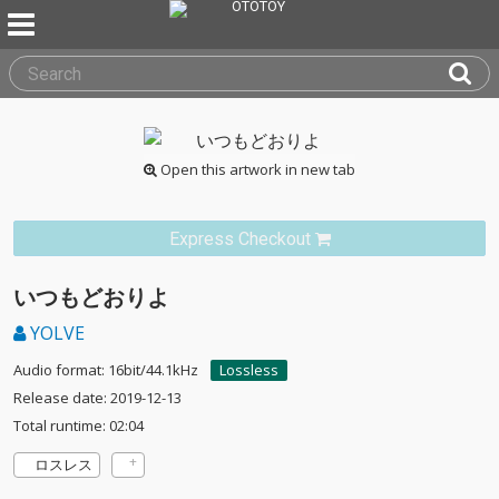
Open this artwork in new tab
Express Checkout
いつもどおりよ
YOLVE
Audio format: 16bit/44.1kHz
Lossless
Release date: 2019-12-13
Total runtime: 02:04
ロスレス