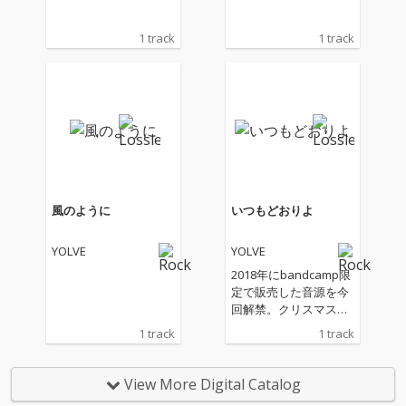
1 track
1 track
風のように
いつもどおりよ
YOLVE
YOLVE
2018年にbandcamp限
定で販売した音源を今
回解禁。クリスマスを
YOLVEなりに再現した
1 track
1 track
楽曲。
View More Digital Catalog