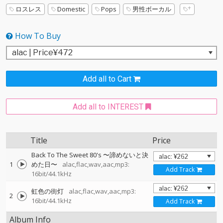
ロスレス
Domestic
Pops
男性ボーカル
How To Buy
Add all to Cart
Add all to INTEREST
Title
Price
Back To The Sweet 80's 〜諦めないと決
1
めた日〜
alac,flac,wav,aac,mp3:
Add Track
16bit/44.1kHz
虹色の街灯
alac,flac,wav,aac,mp3:
2
16bit/44.1kHz
Add Track
Album Info