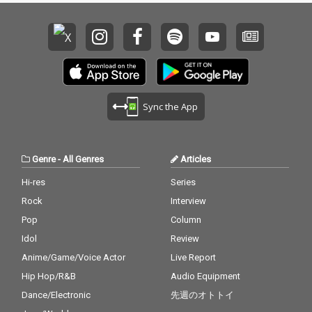
Sync the App
Genre
-
All Genres
Articles
Hi-res
Series
Rock
Interview
Pop
Column
Idol
Review
Anime/Game/Voice Actor
Live Report
Hip Hop/R&B
Audio Equipment
Dance/Electronic
先週のオトトイ