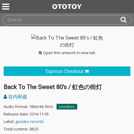
Open this artwork in new tab
Express Checkout
Back To The Sweet 80's / 虹色の街灯
谷内和俊
Audio format: 16bit/44.1kHz
Lossless
Release date: 2014-11-05
Label:
geedes records
Total runtime: 08:25