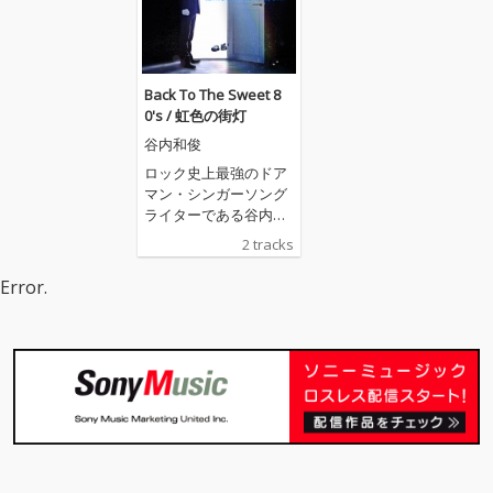
Back To The Sweet 8
0's / 虹色の街灯
谷内和俊
ロック史上最強のドア
マン・シンガーソング
ライターである谷内和
俊が珠玉の２曲を引っ
2 tracks
さげて、遂にデビュー
する！彼の魂が叫ぶよ
Error.
うな歌声と詩の世界
が、ストレートなギタ
ーとロックサウンドに
乗って、余すところな
く表現された両Ａ面の
楽曲達を聴いてくださ
い！