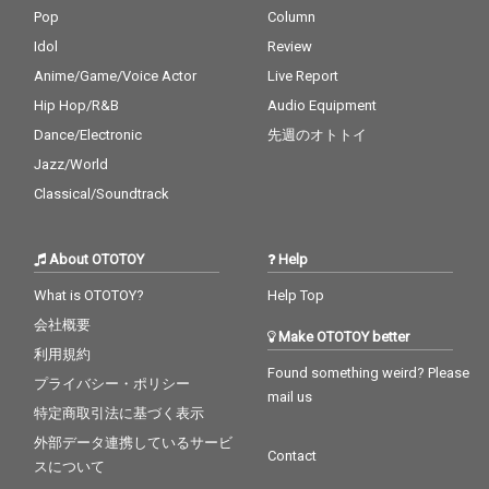
Pop
Column
Idol
Review
Anime/Game/Voice Actor
Live Report
Hip Hop/R&B
Audio Equipment
Dance/Electronic
先週のオトトイ
Jazz/World
Classical/Soundtrack
About OTOTOY
Help
What is OTOTOY?
Help Top
会社概要
Make OTOTOY better
利用規約
Found something weird? Please
プライバシー・ポリシー
mail us
特定商取引法に基づく表示
外部データ連携しているサービ
Contact
スについて