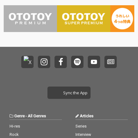
Sync the App
Genre
-
All Genres
Articles
Hi-res
Series
Rock
Interview