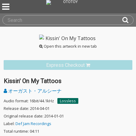
Open this artwork in new tab
Express Checkout
Kissin' On My Tattoos
オーガスト・アルシーナ
Audio format: 16bit/44.1kHz
Lossless
Release date: 2014-04-01
Original release date: 2014-01-01
Label:
Def Jam Recordings
Total runtime: 04:11