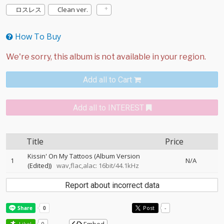
ロスレス
Clean ver.
How To Buy
Add all to Cart
Add all to INTEREST
Title
Price
Kissin' On My Tattoos (Album Version
1
N/A
(Edited))
wav,flac,alac: 16bit/44.1kHz
Report about incorrect data
Post
-
Like!
0