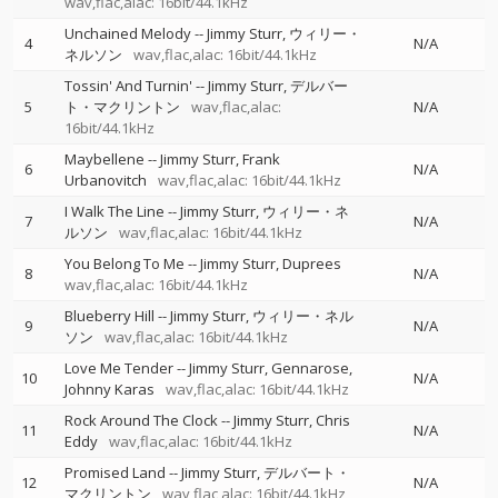
wav,flac,alac: 16bit/44.1kHz
Unchained Melody
--
Jimmy Sturr
ウィリー・
4
N/A
ネルソン
wav,flac,alac: 16bit/44.1kHz
Tossin' And Turnin'
--
Jimmy Sturr
デルバー
5
ト・マクリントン
wav,flac,alac:
N/A
16bit/44.1kHz
Maybellene
--
Jimmy Sturr
Frank
6
N/A
Urbanovitch
wav,flac,alac: 16bit/44.1kHz
I Walk The Line
--
Jimmy Sturr
ウィリー・ネ
7
N/A
ルソン
wav,flac,alac: 16bit/44.1kHz
You Belong To Me
--
Jimmy Sturr
Duprees
8
N/A
wav,flac,alac: 16bit/44.1kHz
Blueberry Hill
--
Jimmy Sturr
ウィリー・ネル
9
N/A
ソン
wav,flac,alac: 16bit/44.1kHz
Love Me Tender
--
Jimmy Sturr
Gennarose
10
N/A
Johnny Karas
wav,flac,alac: 16bit/44.1kHz
Rock Around The Clock
--
Jimmy Sturr
Chris
11
N/A
Eddy
wav,flac,alac: 16bit/44.1kHz
Promised Land
--
Jimmy Sturr
デルバート・
12
N/A
マクリントン
wav,flac,alac: 16bit/44.1kHz