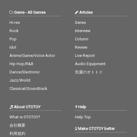
Genre
-
All Genres
Articles
Hi-res
Series
Rock
Interview
Pop
Column
Idol
Review
Anime/Game/Voice Actor
Live Report
Hip Hop/R&B
Audio Equipment
Dance/Electronic
先週のオトトイ
Jazz/World
Classical/Soundtrack
About OTOTOY
Help
What is OTOTOY?
Help Top
会社概要
Make OTOTOY better
利用規約