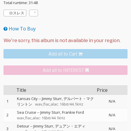
Total runtime: 31:48
ロスレス
How To Buy
Add all to Cart
Add all to INTEREST
Title
Price
Kansas City
--
Jimmy Sturr
デルバート・マク
1
N/A
リントン
wav,flac,alac: 16bit/44.1kHz
Sea Cruise
--
Jimmy Sturr
Frankie Ford
2
N/A
wav,flac,alac: 16bit/44.1kHz
Detour
--
Jimmy Sturr
デュアン・エディ
3
N/A