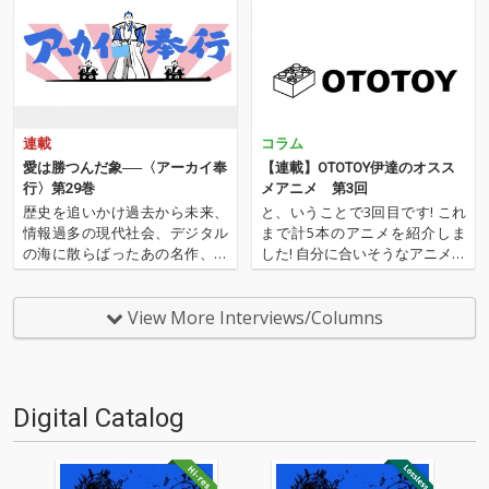
連載
コラム
愛は勝つんだ象──〈アーカイ奉
【連載】OTOTOY伊達のオスス
行〉第29巻
メアニメ 第3回
歴史を追いかけ過去から未来、
と、いうことで3回目です! これ
情報過多の現代社会、デジタル
まで計5本のアニメを紹介しま
の海に散らばったあの名作、こ
した! 自分に合いそうなアニメを
の名作たちをひとつにまとめる
みつけることはできましたかで
仕事人…!〈アーカイ奉行〉が今
しょうか? すこしでも興味を持
日もデジタルの乱世を治め
って貰えればうれしい限りでご
View More Interviews/Columns
る…!'''〈アーカイ奉行〉と
ざいます。さて、前回の記事で
は…'''1.過去作の最新リマスター
「2クール目に突入」や「第2期
音源 2.これまで未配信…
が放送開始」といった…
Digital Catalog