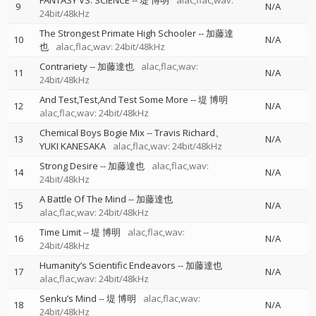
FANTASY VS. SCIENCE
--
堤 博明
alac,flac,wav:
9
N/A
24bit/48kHz
The Strongest Primate High Schooler
--
加藤達
10
N/A
也
alac,flac,wav: 24bit/48kHz
Contrariety
--
加藤達也
alac,flac,wav:
11
N/A
24bit/48kHz
And Test,Test,And Test Some More
--
堤 博明
12
N/A
alac,flac,wav: 24bit/48kHz
Chemical Boys Bogie Mix
--
Travis Richard、
13
N/A
YUKI KANESAKA
alac,flac,wav: 24bit/48kHz
Strong Desire
--
加藤達也
alac,flac,wav:
14
N/A
24bit/48kHz
A Battle Of The Mind
--
加藤達也
15
N/A
alac,flac,wav: 24bit/48kHz
Time Limit
--
堤 博明
alac,flac,wav:
16
N/A
24bit/48kHz
Humanity’s Scientific Endeavors
--
加藤達也
17
N/A
alac,flac,wav: 24bit/48kHz
Senku’s Mind
--
堤 博明
alac,flac,wav:
18
N/A
24bit/48kHz