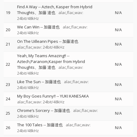
Find A Way
--
Aztech, Kasper from Hybrid
19
Thoughts、加藤 達也
alac,flac,wav:
N/A
24bit/48kHz
We Can Win
--
加藤達也
alac,flac,wav:
20
N/A
24bit/48kHz
On The Uilleann Pipes
--
加藤達也
21
N/A
alac,flac,wav: 24bit/48kHz
Yeah, My Teams Amazing!!
--
Aztech,Paranom,Kasper from Hybrid
22
N/A
Thoughts、加藤 達也
alac,flac,wav:
24bit/48kHz
Like The Sun
--
加藤達也
alac,flac,wav:
23
N/A
24bit/48kHz
My Boy Goes Funny!!
--
YUKI KANESAKA
24
N/A
alac,flac,wav: 24bit/48kHz
Chrome’s Sorcery
--
加藤達也
alac,flac,wav:
25
N/A
24bit/48kHz
The 100 Tales
--
加藤達也
alac,flac,wav:
26
N/A
24bit/48kHz