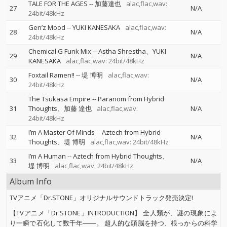
TALE FOR THE AGES
--
加藤達也
alac,flac,wav:
27
N/A
24bit/48kHz
Gen’z Mood
--
YUKI KANESAKA
alac,flac,wav:
28
N/A
24bit/48kHz
Chemical G Funk Mix
--
Astha Shrestha、YUKI
29
N/A
KANESAKA
alac,flac,wav: 24bit/48kHz
Foxtail Ramen!!
--
堤 博明
alac,flac,wav:
30
N/A
24bit/48kHz
The Tsukasa Empire
--
Paranom from Hybrid
31
Thoughts、加藤 達也
alac,flac,wav:
N/A
24bit/48kHz
I’m A Master Of Minds
--
Aztech from Hybrid
32
N/A
Thoughts、堤 博明
alac,flac,wav: 24bit/48kHz
I’m A Human
--
Aztech from Hybrid Thoughts、
33
N/A
堤 博明
alac,flac,wav: 24bit/48kHz
Album Info
TVアニメ「Dr.STONE」オリジナルサウンドトラック発売決定!
【TVアニメ「Dr.STONE」INTRODUCTION】 全人類が、謎の現象によ
り一瞬で石化して数千年――。 超人的な頭脳を持つ、根っからの科学