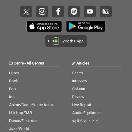
Sync the App
Genre
-
All Genres
Articles
Hi-res
Series
Rock
Interview
Pop
Column
Idol
Review
Anime/Game/Voice Actor
Live Report
Hip Hop/R&B
Audio Equipment
Dance/Electronic
先週のオトトイ
Jazz/World