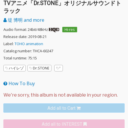
TVアニメ「Dr.STONE」オリジナルサウンドト
ラック
堤 博明 and more
Audio format: 24bit/48kHz
Hi-res
Release date: 2019-08-21
Label:
TOHO animation
Catalog number: THCA-60247
Total runtime: 75:15
ハイレゾ
Dr.STONE
How To Buy
Add all to Cart
Add all to INTEREST