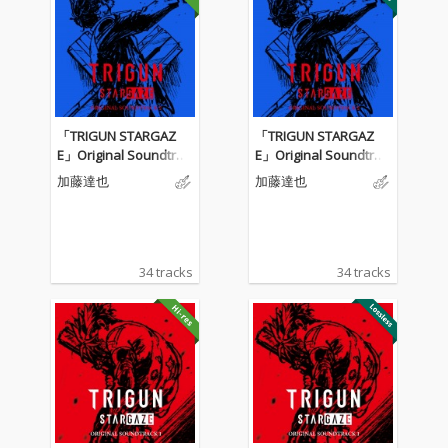
「TRIGUN STARGAZ
「TRIGUN STARGAZ
E」Original Soundtrac
E」Original Soundtrac
k 2
k 2
加藤達也
加藤達也
34 tracks
34 tracks