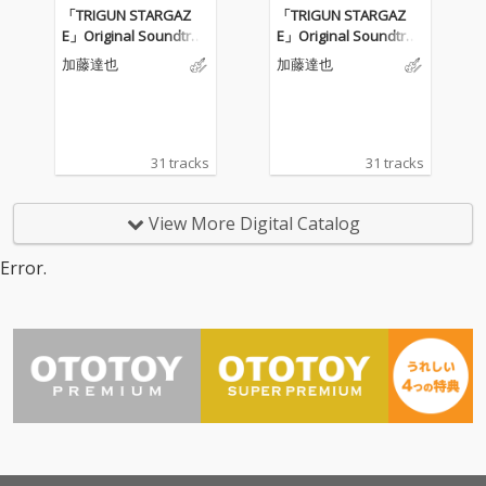
「TRIGUN STARGAZ
「TRIGUN STARGAZ
E」Original Soundtrac
E」Original Soundtrac
k 1
k 1
加藤達也
加藤達也
31 tracks
31 tracks
View More Digital Catalog
Error.