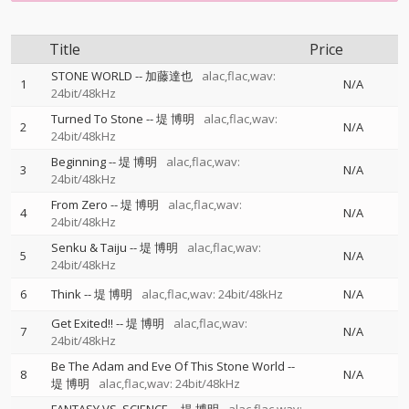
Title
Price
STONE WORLD
--
加藤達也
alac,flac,wav:
1
N/A
24bit/48kHz
Turned To Stone
--
堤 博明
alac,flac,wav:
2
N/A
24bit/48kHz
Beginning
--
堤 博明
alac,flac,wav:
3
N/A
24bit/48kHz
From Zero
--
堤 博明
alac,flac,wav:
4
N/A
24bit/48kHz
Senku & Taiju
--
堤 博明
alac,flac,wav:
5
N/A
24bit/48kHz
6
Think
--
堤 博明
alac,flac,wav: 24bit/48kHz
N/A
Get Exited!!
--
堤 博明
alac,flac,wav:
7
N/A
24bit/48kHz
Be The Adam and Eve Of This Stone World
--
8
N/A
堤 博明
alac,flac,wav: 24bit/48kHz