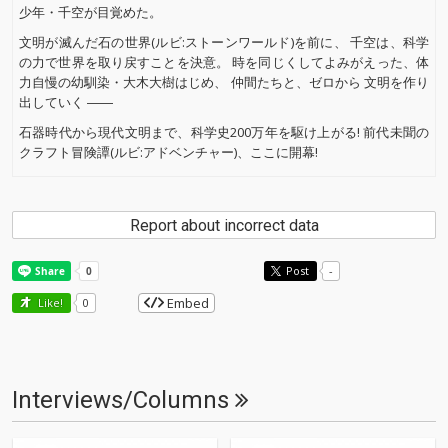
少年・千空が目覚めた。
文明が滅んだ石の世界(ルビ:ストーンワールド)を前に、 千空は、科学
の力で世界を取り戻すことを決意。 時を同じくしてよみがえった、体
力自慢の幼馴染・大木大樹はじめ、 仲間たちと、ゼロから 文明を作り
出していく ――
石器時代から現代文明まで、科学史200万年を駆け上がる! 前代未聞の
クラフト冒険譚(ルビ:アドベンチャー)、ここに開幕!
Report about incorrect data
Post
-
Embed
Like!
0
Interviews/Columns