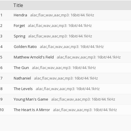
Title
1
Hendra
alac,flac,wav,aac,mp3: 16bit/44.1kHz
2
Forget
alac,flac,wav,aac,mp3: 16bit/44.1kHz
3
Spring
alac,flac,wav,aac,mp3: 16bit/44.1kHz
4
Golden Ratio
alac,flac,wav,aac,mp3: 16bit/44.1kHz
5
Matthew Arnold's Field
alac,flac,wav,aac,mp3: 16bit/44.1kHz
6
The Gun
alac,flac,wav,aac,mp3: 16bit/44.1kHz
7
Nathaniel
alac,flac,wav,aac,mp3: 16bit/44.1kHz
8
The Levels
alac,flac,wav,aac,mp3: 16bit/44.1kHz
9
Young Man's Game
alac,flac,wav,aac,mp3: 16bit/44.1kHz
10
The Heart Is A Mirror
alac,flac,wav,aac,mp3: 16bit/44.1kHz