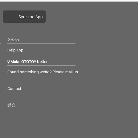
Sync the App
Help
Help Top
Make OTOTOY better
Found something weird? Please mail us
Contact
つ
退会