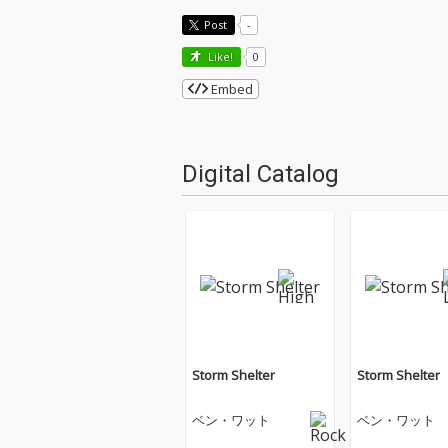
Post
-
Like!
0
Embed
Digital Catalog
Storm Shelter
Storm Shelter
ベン・ワット
ベン・ワット