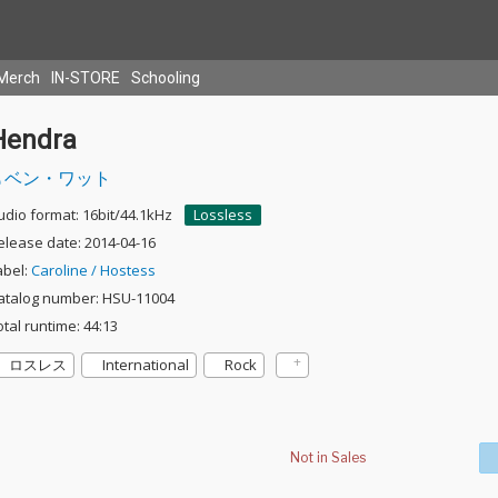
Merch
IN-STORE
Schooling
Hendra
ベン・ワット
udio format: 16bit/44.1kHz
Lossless
elease date: 2014-04-16
abel:
Caroline / Hostess
atalog number: HSU-11004
otal runtime: 44:13
ロスレス
International
Rock