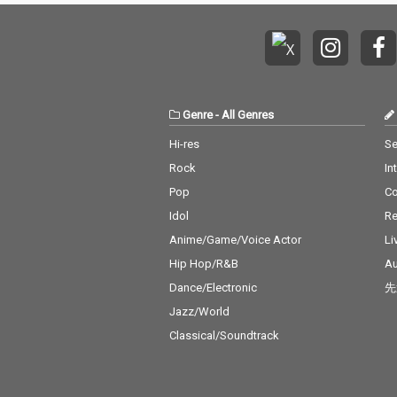
Genre
-
All Genres
Hi-res
Se
Rock
In
Pop
C
Idol
Re
Anime/Game/Voice Actor
Li
Hip Hop/R&B
Au
Dance/Electronic
先
Jazz/World
Classical/Soundtrack