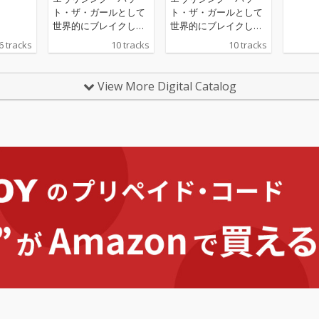
ト・ザ・ガールとして
ト・ザ・ガールとして
世界的にブレイクした
世界的にブレイクした
後、83年よりソロ活動
後、83年よりソロ活動
6 tracks
10 tracks
10 tracks
を続けて来たベン・ワ
を続けて来たベン・ワ
ットの4th アルバムと
ットの4th アルバムと
なる最新作。2020年4
なる最新作。2020年4
View More Digital Catalog
月には新作を引っ提
月には新作を引っ提
げ、UKツアー、全米ツ
げ、UKツアー、全米ツ
アーの流れで東京と大
アーの流れで東京と大
阪での公演も決定！
阪での公演も決定！