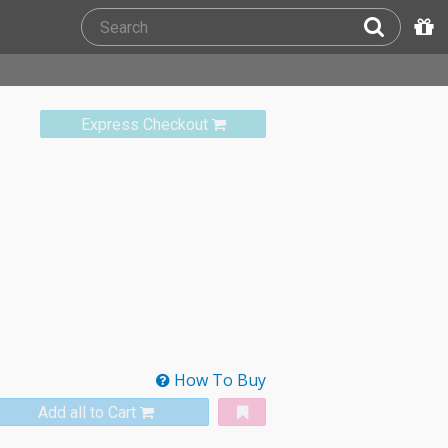
Express Checkout
How To Buy
Add all to Cart