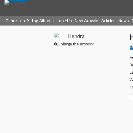
Genre Top
Top Albums
Top EPs
New Arrivals
Articles
News
Enlarge the artwork
A
R
L
C
T