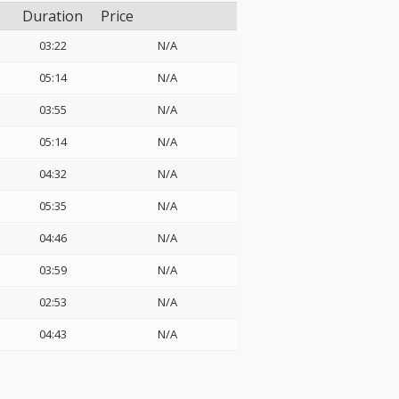
Duration
Price
03:22
N/A
05:14
N/A
03:55
N/A
05:14
N/A
04:32
N/A
05:35
N/A
04:46
N/A
03:59
N/A
02:53
N/A
04:43
N/A