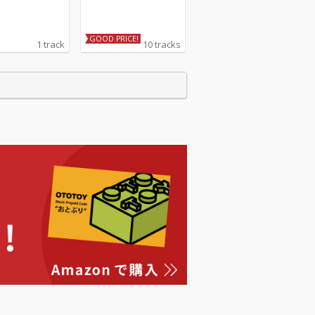
GOOD PRICE!
1 track
10 tracks