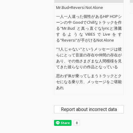
Mr.Bud×Reversi Not Alone
一人一人違った個性があるHIP HOPシ
ーンの中 GoodでChillなトラックを作
る"Mr.Bud
と真っ直ぐなlyricと沸騰
するようなVIBESでLiveをす
る"Reversi"が手がけるNot Alone
"1人じゃない"というメッセージは彼
らにとって音楽の存在や仲間の存在が
あり、その他さまざまな人間模様を見
てきた彼らなりの作品となっている
思わず体が乗ってしまうトラックとク
セになる乗り方、メッセージをご堪能
あれ
Report about incorrect data