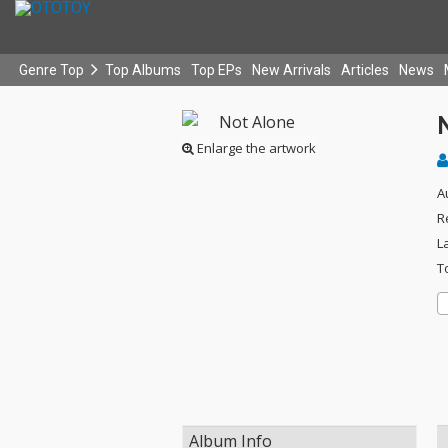
Genre Top
Top Albums
Top EPs
New Arrivals
Articles
News
Enlarge the artwork
A
R
L
T
Album Info