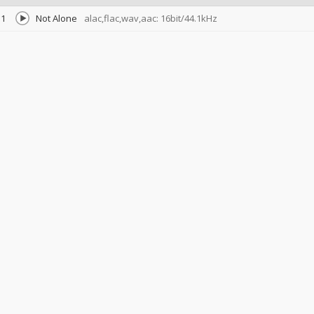
1
Not Alone
alac,flac,wav,aac: 16bit/44.1kHz