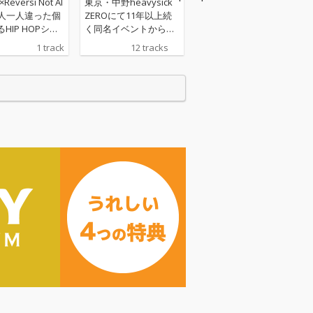
×Reversi Not Al
東京・中野heavysick
ZEROにて11年以上続
HIP HOPシー
く同名イベントから発
oodでChillな
足したHIPHOPコレク
1 track
12 tracks
を作る"Mr.Bu
ティヴ"Oll Korrect"が
っ直ぐなlyricと
アルバム『GOLDEN DI
ようなVIBES
SC』を2月5日（水）に
をする"Revers
リリース。 今作はメン
けるNot Alone
バーであるYoshinuma
じゃない"というメ
が全曲のトラックプロ
ジは彼らにとっ
デュースからエンジニ
の存在や仲間の
アリングまでを手掛
あり、その他さ
け、ブーンバップビー
な人間模様を見
トを中心に、ドリルの
彼らなりの作品
要素や生演奏も取り入
る 思わず体
れたバラエティ豊かな
てしまうトラッ
サウンドを展開。 ラッ
セになる乗り
パー陣はイベント/コレ
ッセージをご堪
クティヴに集う中から
NF Zessho、NyQuilCa
ps、youheyheyなどの
ほか、Oll Korrectをキ
ッカケにアーティスト
としてのキャリアをス