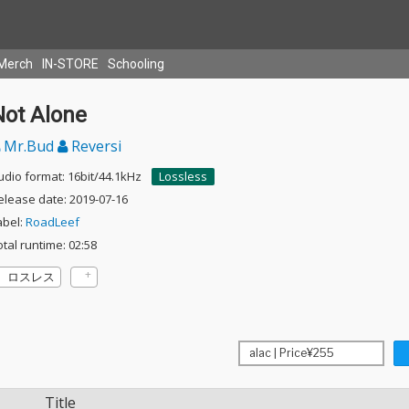
Merch
IN-STORE
Schooling
Not Alone
Mr.Bud
Reversi
udio format: 16bit/44.1kHz
Lossless
elease date: 2019-07-16
abel:
RoadLeef
otal runtime: 02:58
ロスレス
Title