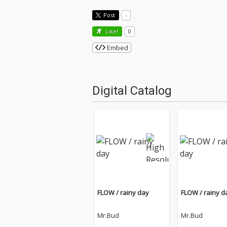
Post
-
Like!
0
Embed
Digital Catalog
FLOW / rainy day
FLOW / rainy d
Mr.Bud
Mr.Bud