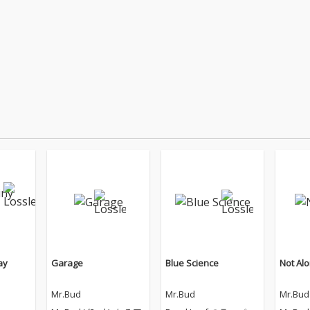
ay
Garage
Blue Science
Not Al
Mr.Bud
Mr.Bud
Mr.Bud