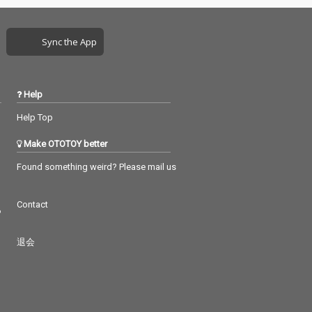
タートさせたnuuuma
が新たに参加し、総勢
14名のラッパー・トラ
Sync the App
ックメイカーによるコ
ラボレーション楽曲を
収録した作品となって
いる。
Help
Help Top
Make OTOTOY better
Found something weird? Please mail us
Contact
つ
退会