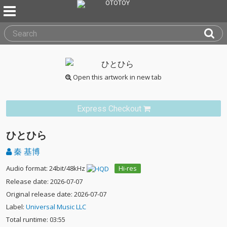
Open this artwork in new tab
Express Checkout
ひとひら
秦 基博
Audio format: 24bit/48kHz
Hi-res
Release date: 2026-07-07
Original release date: 2026-07-07
Label:
Universal Music LLC
Total runtime: 03:55