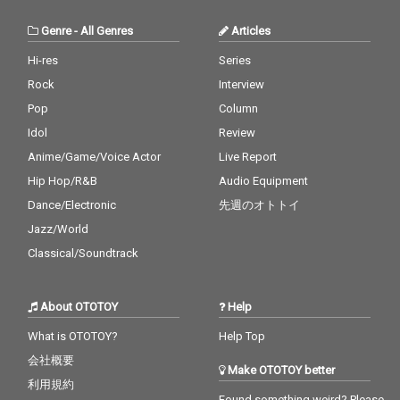
Genre
-
All Genres
Articles
Hi-res
Series
Rock
Interview
Pop
Column
Idol
Review
Anime/Game/Voice Actor
Live Report
Hip Hop/R&B
Audio Equipment
Dance/Electronic
先週のオトトイ
Jazz/World
Classical/Soundtrack
About OTOTOY
Help
What is OTOTOY?
Help Top
会社概要
Make OTOTOY better
利用規約
Found something weird? Please