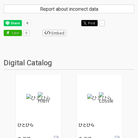
Report about incorrect data
Post
-
Embed
Like!
0
Digital Catalog
ひとひら
ひとひら