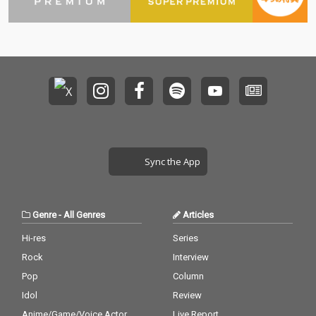
Sync the App
Genre
-
All Genres
Articles
Hi-res
Series
Rock
Interview
Pop
Column
Idol
Review
Anime/Game/Voice Actor
Live Report