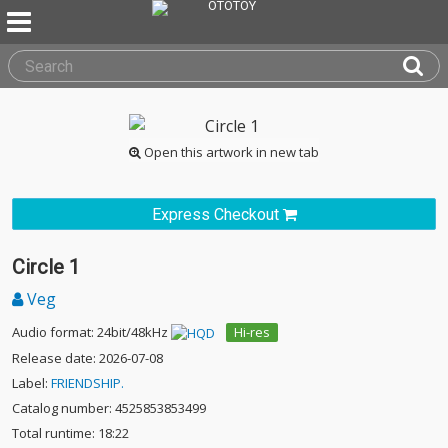
Open this artwork in new tab
Express Checkout
Circle 1
Veg
Audio format: 24bit/48kHz
Hi-res
Release date: 2026-07-08
Label:
FRIENDSHIP.
Catalog number: 4525853853499
Total runtime: 18:22