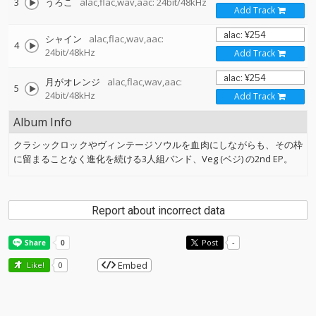
3
うろこ
alac,flac,wav,aac: 24bit/48kHz
Add Track
シャイン
alac,flac,wav,aac:
4
24bit/48kHz
Add Track
月がオレンジ
alac,flac,wav,aac:
5
24bit/48kHz
Add Track
Album Info
クラシックロックやヴィンテージソウルを血肉にしながらも、その枠
に留まることなく進化を続ける3人組バンド、Veg (ベジ) の2nd EP。
Report about incorrect data
Post
-
Embed
Like!
0