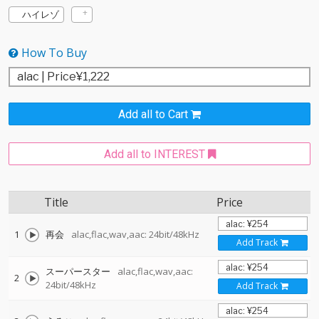
ハイレゾ
How To Buy
Add all to Cart
Add all to INTEREST
Title
Price
1
再会
alac,flac,wav,aac: 24bit/48kHz
Add Track
スーパースター
alac,flac,wav,aac:
2
24bit/48kHz
Add Track