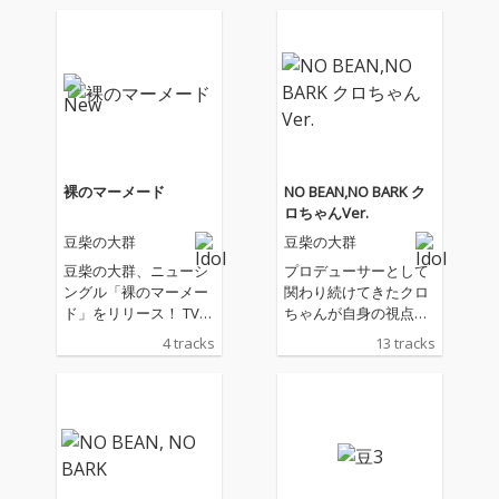
裸のマーメード
NO BEAN,NO BARK ク
ロちゃんVer.
豆柴の大群
豆柴の大群
豆柴の大群、ニューシ
プロデューサーとして
ングル「裸のマーメー
関わり続けてきたクロ
ド」をリリース！ TVア
ちゃんが自身の視点で
ニメ『ぐらんぶる』Se
選曲するベストアルバ
4 tracks
13 tracks
ason 3エンディング主
ム！
題歌「裸のマーメー
ド」、 アイカ・ザ・ス
パイが作詞を手掛けた
「夏中夢カレンダー」
を収録。