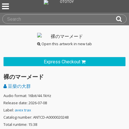
Open this artwork in new tab
Express Checkout
裸のマーメード
豆柴の大群
Audio format: 16bit/44.1kHz
Release date: 2026-07-08
Label:
avex trax
Catalog number: ANTCD-A0000020248
Total runtime: 15:38