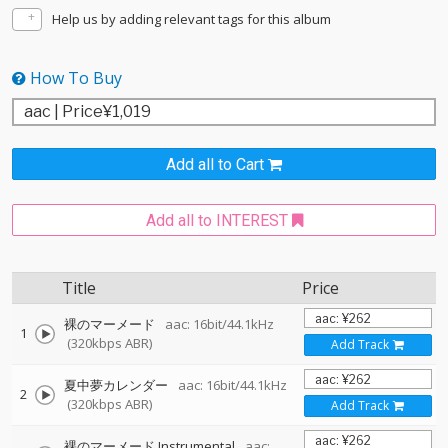
Help us by adding relevant tags for this album
How To Buy
Add all to Cart
Add all to INTEREST
Title
Price
裸のマーメード
aac: 16bit/44.1kHz
1
(320kbps ABR)
Add Track
夏中夢カレンダー
aac: 16bit/44.1kHz
2
(320kbps ABR)
Add Track
裸のマーメード Instrumental
aac: