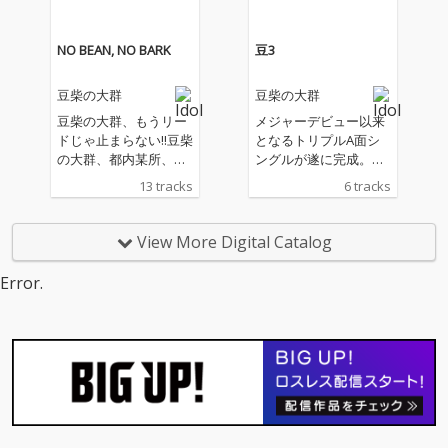
NO BEAN, NO BARK
豆3
豆柴の大群
豆柴の大群
豆柴の大群、もうリー
メジャーデビュー以来
ドじゃ止まらない!!豆柴
となるトリプルA面シ
の大群、都内某所、豆
ングルが遂に完成。今
柴の大群都内某所 a.k.
作はクロちゃん（安田
13 tracks
6 tracks
a. MONSTERIDOL--全部
大サーカス）による全
が私たちの足跡。新曲
面プロデュース作品と
に加え、過去の名曲を
なっており、彼ならで
View More Digital Catalog
収録。“豆柴の大群”“都
はの世界観が随所に散
内某所”“豆柴の大群都
りばめられた意欲作。
Error.
内某所 a.k.a. MONSTE
収録曲には、1月9日に
RIDOL”--激動のすべて
配信リリースされた
を詰め込んだ、まさに
「りロード」を筆頭に
完全ベストアルバムが
クロちゃんが作詞・作
完成。“水曜日のダウン
曲を手がけ、自身もラ
タウン”から生まれ、ク
ップで参加する 「ミ
ロちゃんプロデュース
ステリアスパーティ
のもと走り続けてきた
ー」、ハナエモンスタ
彼女たち。衝撃のデビ
ーが作曲を担当し、メ