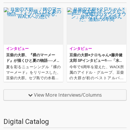
インタビュー
インタビュー
豆柴の大群、『裸のマーメー
豆柴の大群×クロちゃん×藤井健
ド』が描くひと夏の物語──メン
太郎 SPインタビュー!!──「水曜
バーが語る、WACKへの想い
日のダウンタウン」発のアイド
夏を彩るニューシングル『裸の
今年で6周年を迎えた、WACK所
ルが歩んだ、激動の6年間
マーメード』をリリースした、
属のアイドル・グループ、豆柴
豆柴の大群。セブ島での水着MV
の大群が初のベストアルバム
撮影や、TVアニメ『ぐらんぶ
『NO BEAN, NO BARK』をリリ
る』とのタイアップ、アイカが
ースした。今作は新曲ビッケブ
手がけたカップリング曲の制作
ランカが制作を担当した新曲“ぱ
View More Interviews/Columns
秘話など、新作にまつわるエピ
わうぇいっ！”に加え、松隈ケン
ソードをたっぷり話を訊いた。
タディレクションによって新た
さらにインタビュー後半では、
にレコーディ…
大…
Digital Catalog