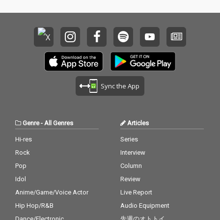
ューから“アイドル”と
ンバー全員で歌詞制作
いう枠に収まりきらな
に挑戦した「リトラ
い存在として、可愛さ
イ」を収録。 グループ
も、強さも、未完成さ
の個性と成長が存分に
えも武器に変え、挑み
感じられるバラエティ
続けてきた。変わり続
豊かなラインナップと
ける名前、形、姿。で
なっている。豆柴の大
も、変わらなかったの
群ならではのポップネ
は--「絶対に前に進
スとエッジが融合した
Sync the App
む」という覚悟と、群
全方位方トリプルA面
れのように肩を並べて
が爆誕。
きた足跡。もう誰のリ
ードでも止まらない。
Genre
-
All Genres
Articles
この作品は、そんな最
強の豆柴たちの、軌跡
Hi-res
Series
であり、証明だ。過去
Rock
Interview
を超えて今を駆ける、
最強の彼女たちの
Pop
Column
「今」を、聴き逃す
Idol
Review
な。
Anime/Game/Voice Actor
Live Report
Hip Hop/R&B
Audio Equipment
Dance/Electronic
先週のオトトイ