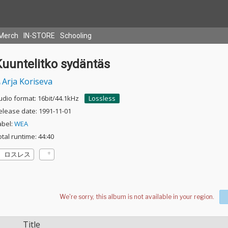
Merch
IN-STORE
Schooling
Kuuntelitko sydäntäs
Arja Koriseva
udio format: 16bit/44.1kHz
Lossless
elease date: 1991-11-01
abel:
WEA
otal runtime: 44:40
ロスレス
Title