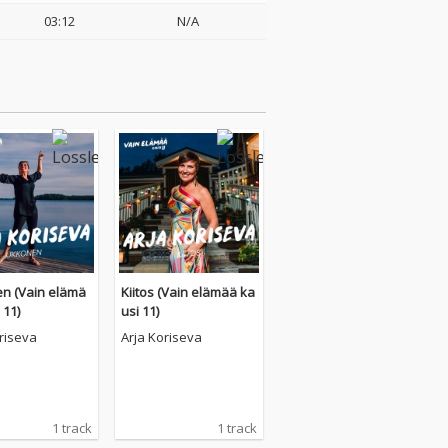
03:12
N/A
n (Vain elämä
Kiitos (Vain elämää ka
 11)
usi 11)
riseva
Arja Koriseva
1 track
1 track