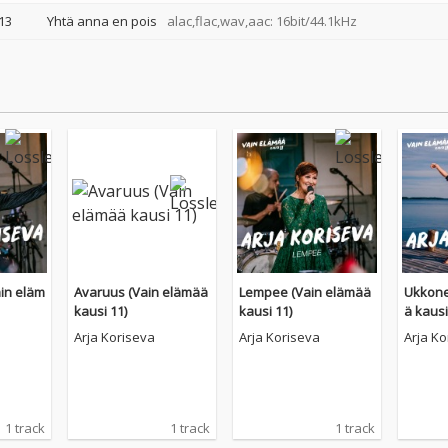
13
Yhtä anna en pois
alac,flac,wav,aac: 16bit/44.1kHz
in eläm
Avaruus (Vain elämää
Lempee (Vain elämää
Ukkone
kausi 11)
kausi 11)
ä kausi
Arja Koriseva
Arja Koriseva
Arja Ko
1 track
1 track
1 track