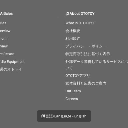
Articles
About OTOTOY
ries
What is OTOTOY?
terview
会社概要
olumn
利用規約
view
プライバシー・ポリシー
ve Report
特定商取引法に基づく表示
dio Equipment
外部データ連携しているサービスに
いて
週のオトトイ
OTOTOYアプリ
媒体資料と広告のご案内
Our Team
Careers
言語/Language - English