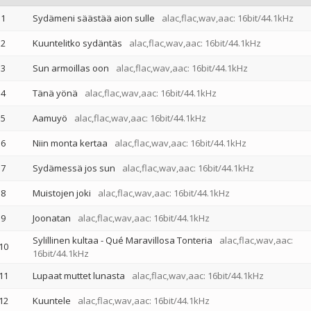
1
Sydämeni säästää aion sulle
alac,flac,wav,aac: 16bit/44.1kHz
2
Kuuntelitko sydäntäs
alac,flac,wav,aac: 16bit/44.1kHz
3
Sun armoillas oon
alac,flac,wav,aac: 16bit/44.1kHz
4
Tänä yönä
alac,flac,wav,aac: 16bit/44.1kHz
5
Aamuyö
alac,flac,wav,aac: 16bit/44.1kHz
6
Niin monta kertaa
alac,flac,wav,aac: 16bit/44.1kHz
7
Sydämessä jos sun
alac,flac,wav,aac: 16bit/44.1kHz
8
Muistojen joki
alac,flac,wav,aac: 16bit/44.1kHz
9
Joonatan
alac,flac,wav,aac: 16bit/44.1kHz
Sylillinen kultaa - Qué Maravillosa Tonteria
alac,flac,wav,aac:
10
16bit/44.1kHz
11
Lupaat muttet lunasta
alac,flac,wav,aac: 16bit/44.1kHz
12
Kuuntele
alac,flac,wav,aac: 16bit/44.1kHz