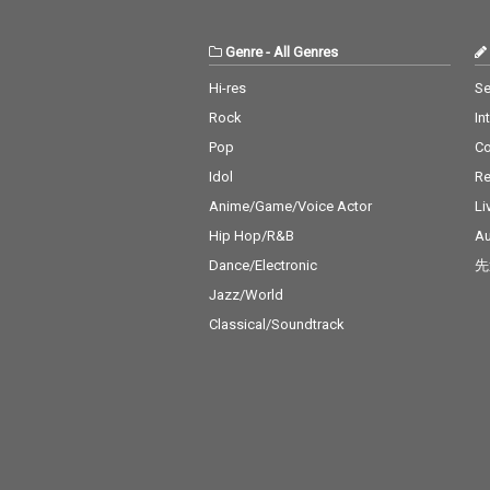
Genre
-
All Genres
Hi-res
Se
Rock
In
Pop
C
Idol
Re
Anime/Game/Voice Actor
Li
Hip Hop/R&B
Au
Dance/Electronic
先
Jazz/World
Classical/Soundtrack