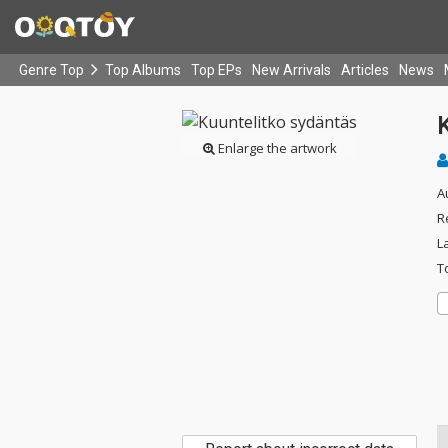
Genre Top
Top Albums
Top EPs
New Arrivals
Articles
News
Enlarge the artwork
A
R
L
T