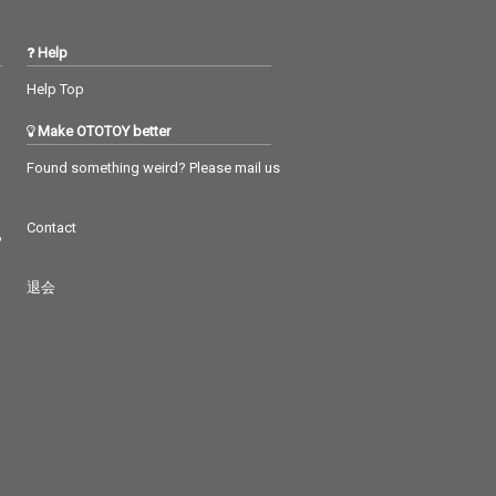
Help
Help Top
Make OTOTOY better
Found something weird? Please mail us
Contact
つ
退会