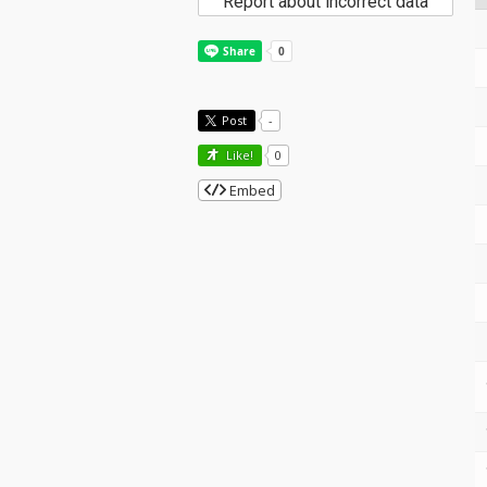
Report about incorrect data
Post
-
Like!
0
Embed