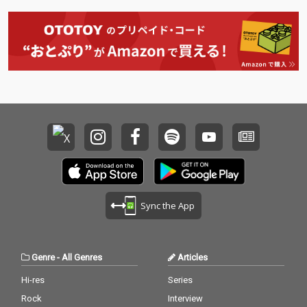
Sync the App
Genre
-
All Genres
Articles
Hi-res
Series
Rock
Interview