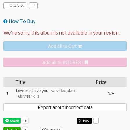
ロスレス
How To Buy
Add all to Cart
Add all to INTEREST
Title
Price
Love me, Love you
wav,flac,alac:
1
N/A
16bit/44.1kHz
Report about incorrect data
Post
-
Like!
0