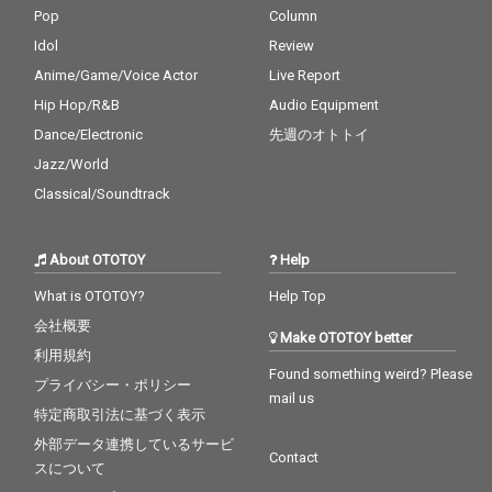
Pop
Column
Idol
Review
Anime/Game/Voice Actor
Live Report
Hip Hop/R&B
Audio Equipment
Dance/Electronic
先週のオトトイ
Jazz/World
Classical/Soundtrack
About OTOTOY
Help
What is OTOTOY?
Help Top
会社概要
Make OTOTOY better
利用規約
Found something weird? Please
プライバシー・ポリシー
mail us
特定商取引法に基づく表示
外部データ連携しているサービ
Contact
スについて