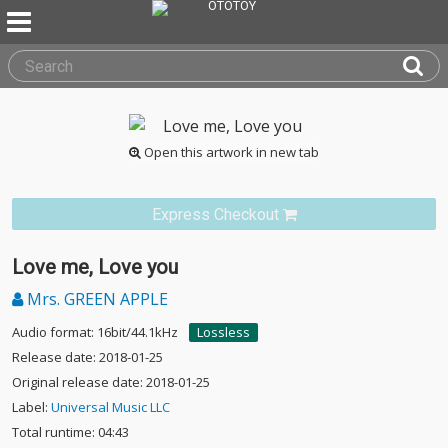
Open this artwork in new tab
Express Checkout
Love me, Love you
Mrs. GREEN APPLE
Audio format: 16bit/44.1kHz
Lossless
Release date: 2018-01-25
Original release date: 2018-01-25
Label:
Universal Music LLC
Total runtime: 04:43