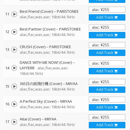
Best Friend (Cover)
--
PARISTONEE
11
alac,flac,wav,aac: 16bit/44.1kHz
Add Track
Best Partner (Cover)
--
PARISTONEE
12
alac,flac,wav,aac: 16bit/44.1kHz
Add Track
CRUSH (Cover)
--
PARISTONEE
13
alac,flac,wav,aac: 16bit/44.1kHz
Add Track
DANCE WITH ME NOW! (Cover)
--
14
LAYYERR
alac,flac,wav,aac:
Add Track
16bit/44.1kHz
365日の紙飛行機 (Cover)
--
MIIYAA
15
alac,flac,wav,aac: 16bit/44.1kHz
Add Track
A Perfect Sky (Cover)
--
MIIYAA
16
alac,flac,wav,aac: 16bit/44.1kHz
Add Track
Aitai (Cover)
--
MIIYAA
17
alac,flac,wav,aac: 16bit/44.1kHz
Add Track