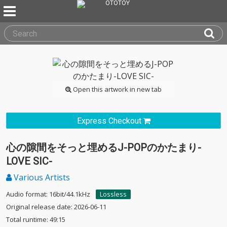
Open this artwork in new tab
Express Checkout
心の隙間をそっと埋めるJ-POPのかたまり-
LOVE SIC-
Various Artists
Audio format: 16bit/44.1kHz
Lossless
Original release date: 2026-06-11
Total runtime: 49:15