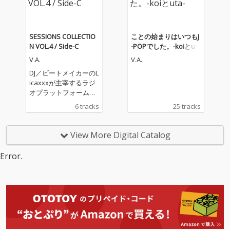
なる「Side-C」がリリ
ースされる。 “session
s”は、DJやトラックメ
イカーなど次世代のク
SESSIONS COLLECTIO
ことの始まりはいつもJ
リエイターたちが集
N VOL.4 / Side-C
-POPでした。-koiとut
い、対話や共同制作を
a-
V.A.
V.A.
通じて新たな表現を生
み出していく育成プロ
DJ／ビートメイカーのL
グラム。本作には、そ
icaxxxが主宰するラジ
の過程で出会ったアー
オプラットフォーム
ティストたちによるコ
「Tokyo Community R
6 tracks
25 tracks
ラボレーション楽曲を
adio」の育成プログラ
収録している。 『SES
ム“sessions”から生ま
SIONS COLLECTION VO
れたデジタルコンピレ
View More Digital Catalog
L.4』は、単なるコンピ
ーションEP『SESSION
レーション作品ではな
S COLLECTION VOL.
Error.
く、異なるバックグラ
4』。シリーズ第3作と
ウンドや感性を持つア
なる「Side-C」がリリ
ーティストたちが時間
ースされる。 “session
を共有しながら生み出
s”は、DJやトラックメ
した創作の記録でもあ
イカーなど次世代のク
る。 「Side-C」では、
リエイターたちが集
これまでのシリーズと
い、対話や共同制作を
は異なるアプローチや
通じて新たな表現を生