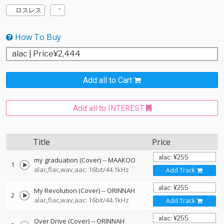
ロスレス
How To Buy
Add all to Cart
Add all to INTEREST
Title
Price
my graduation (Cover)
--
MAAKOO
1
alac,flac,wav,aac: 16bit/44.1kHz
Add Track
My Revolution (Cover)
--
ORINNAH
2
alac,flac,wav,aac: 16bit/44.1kHz
Add Track
Over Drive (Cover)
--
ORINNAH