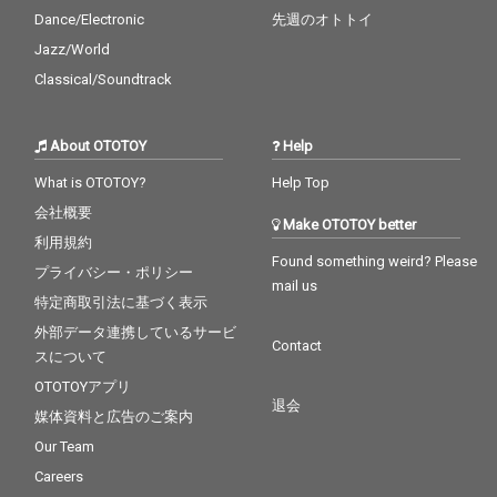
く、新たな音楽表現の
Dance/Electronic
先週のオトトイ
可能性を映し出してい
る。 シリーズ全4作品
Jazz/World
の中盤を担う本作は、
Classical/Soundtrack
参加アーティストたち
の成長と関係性、そし
て“sessions”という場
About OTOTOY
Help
から生まれる化学反応
を感じることができる
What is OTOTOY?
Help Top
作品となっている。
会社概要
Make OTOTOY better
利用規約
Found something weird? Please
プライバシー・ポリシー
mail us
特定商取引法に基づく表示
外部データ連携しているサービ
Contact
スについて
OTOTOYアプリ
退会
媒体資料と広告のご案内
Our Team
Careers