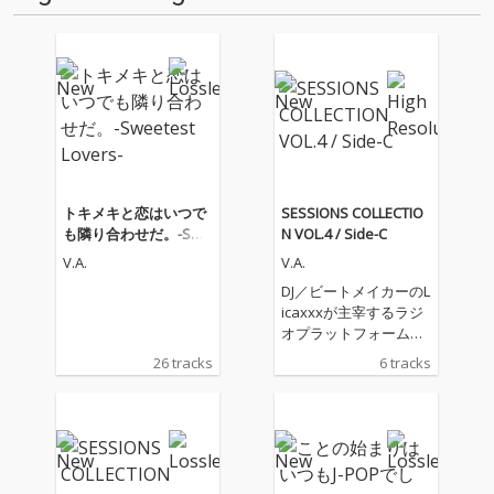
トキメキと恋はいつで
SESSIONS COLLECTIO
も隣り合わせだ。-Swe
N VOL.4 / Side-C
etest Lovers-
V.A.
V.A.
DJ／ビートメイカーのL
icaxxxが主宰するラジ
オプラットフォーム
「Tokyo Community R
26 tracks
6 tracks
adio」の育成プログラ
ム“sessions”から生ま
れたデジタルコンピレ
ーションEP『SESSION
S COLLECTION VOL.
4』。シリーズ第3作と