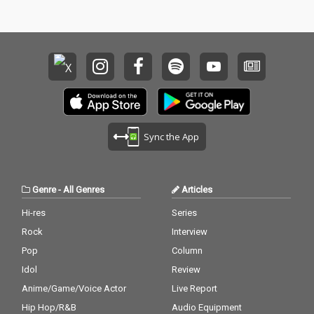
空気感を持つ楽曲群を
み出していく育成プロ
収録。それぞれの個性
グラム。本作には、そ
が交差することで生ま
の過程で出会ったアー
れた楽曲たちは、現在
ティストたちによるコ
進行形のダンスミュー
ラボレーション楽曲を
ジックシーンだけでな
収録している。 『SES
く、新たな音楽表現の
SIONS COLLECTION VO
可能性を映し出してい
L.4』は、単なるコンピ
る。 シリーズ全4作品
レーション作品ではな
の中盤を担う本作は、
く、異なるバックグラ
Sync the App
参加アーティストたち
ウンドや感性を持つア
の成長と関係性、そし
ーティストたちが時間
て“sessions”という場
を共有しながら生み出
から生まれる化学反応
した創作の記録でもあ
Genre
-
All Genres
Articles
を感じることができる
る。 「Side-C」では、
作品となっている。
これまでのシリーズと
Hi-res
Series
は異なるアプローチや
Rock
Interview
空気感を持つ楽曲群を
収録。それぞれの個性
Pop
Column
が交差することで生ま
Idol
Review
れた楽曲たちは、現在
Anime/Game/Voice Actor
Live Report
進行形のダンスミュー
ジックシーンだけでな
Hip Hop/R&B
Audio Equipment