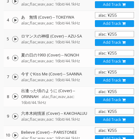
3
alac,flac,wav,aac: 16bit/44.1kHz
Add Track
あゝ無情 (Cover)
--
TOKEYWA
4
alac,flac,wav,aac: 16bit/44.1kHz
Add Track
ロマンスの神様 (Cover)
--
AZU-SA
5
alac,flac,wav,aac: 16bit/44.1kHz
Add Track
夏の日の1993 (Cover)
--
NONOH
6
alac,flac,wav,aac: 16bit/44.1kHz
Add Track
今すぐKiss Me (Cover)
--
SAANNA
7
alac,flac,wav,aac: 16bit/44.1kHz
Add Track
出逢った頃のように (Cover)
--
8
ORINNAH
alac,flac,wav,aac:
Add Track
16bit/44.1kHz
六本木純情派 (Cover)
--
KAKOHALUU
9
alac,flac,wav,aac: 16bit/44.1kHz
Add Track
Believe (Cover)
--
PARISTONEE
10
alac,flac,wav,aac: 16bit/44.1kHz
Add Track