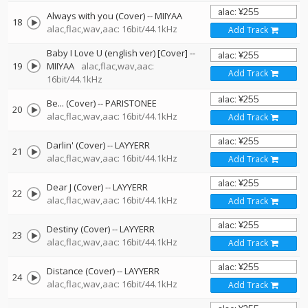
Always with you (Cover)
--
MIIYAA
18
alac,flac,wav,aac: 16bit/44.1kHz
Add Track
Baby I Love U (english ver) [Cover]
--
19
MIIYAA
alac,flac,wav,aac:
Add Track
16bit/44.1kHz
Be... (Cover)
--
PARISTONEE
20
alac,flac,wav,aac: 16bit/44.1kHz
Add Track
Darlin' (Cover)
--
LAYYERR
21
alac,flac,wav,aac: 16bit/44.1kHz
Add Track
Dear J (Cover)
--
LAYYERR
22
alac,flac,wav,aac: 16bit/44.1kHz
Add Track
Destiny (Cover)
--
LAYYERR
23
alac,flac,wav,aac: 16bit/44.1kHz
Add Track
Distance (Cover)
--
LAYYERR
24
alac,flac,wav,aac: 16bit/44.1kHz
Add Track