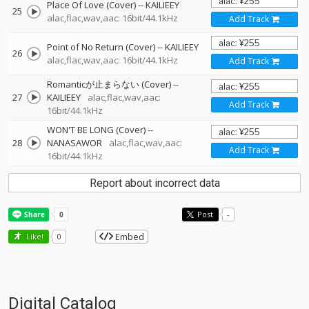
Place Of Love (Cover)
--
KAILIEEY
25
alac,flac,wav,aac: 16bit/44.1kHz
Add Track
Point of No Return (Cover)
--
KAILIEEY
26
alac,flac,wav,aac: 16bit/44.1kHz
Add Track
Romanticが止まらない (Cover)
--
27
KAILIEEY
alac,flac,wav,aac:
Add Track
16bit/44.1kHz
WON'T BE LONG (Cover)
--
28
NANASAWOR
alac,flac,wav,aac:
Add Track
16bit/44.1kHz
Report about incorrect data
Post
-
Embed
Like!
0
Digital Catalog