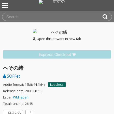
Open this artwork in new tab
Express Checkout
へその緒
SOFFet
Audio format: 16bit/44.1kHz
Lossless
Release date: 2008-08-13
Label:
WM Japan
Total runtime: 26:45
ロスレス