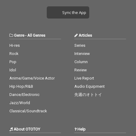
Sync the App
Genre
-
All Genres
Articles
Hi-res
Series
Rock
Interview
Pop
Column
Idol
Review
Anime/Game/Voice Actor
Live Report
Hip Hop/R&B
Audio Equipment
Dance/Electronic
先週のオトトイ
Jazz/World
Classical/Soundtrack
About OTOTOY
Help