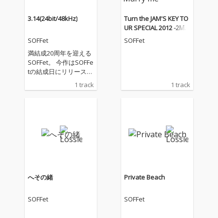
3.14(24bit/48kHz)
Turn the JAM'S KEY TO
UR SPECIAL 2012 -2MC
1DJ1TJB- + Marry me
SOFFet
SOFFet
満結成20周年を迎える
SOFFet。 今作はSOFFe
tの結成日にリリースと
なる『3.14』 進化し続
1 track
1 track
けるSOFFetオリジナ
ル、最新のサウンド。
へその緒
Private Beach
SOFFet
SOFFet