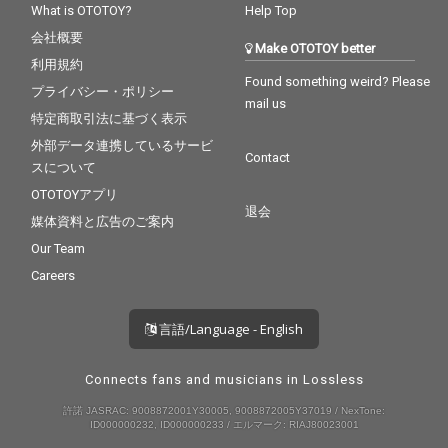
What is OTOTOY?
Help Top
会社概要
Make OTOTOY better
利用規約
Found something weird? Please
プライバシー・ポリシー
mail us
特定商取引法に基づく表示
外部データ連携しているサービ
Contact
スについて
OTOTOYアプリ
退会
媒体資料と広告のご案内
Our Team
Careers
言語/Language - English
Connects fans and musicians in Lossless
許諾 JASRAC: 9008872001Y30005, 9008872005Y37019 / NexTone:
ID000000232, ID000000233 / エルマーク: RIAJ80023001