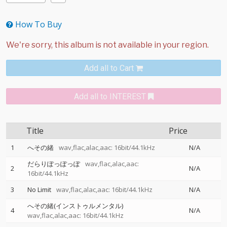
How To Buy
Add all to Cart
Add all to INTEREST
Title
Price
1
へその緒
wav,flac,alac,aac: 16bit/44.1kHz
N/A
だらりぽっぽっぽ
wav,flac,alac,aac:
2
N/A
16bit/44.1kHz
3
No Limit
wav,flac,alac,aac: 16bit/44.1kHz
N/A
へその緒(インストゥルメンタル)
4
N/A
wav,flac,alac,aac: 16bit/44.1kHz