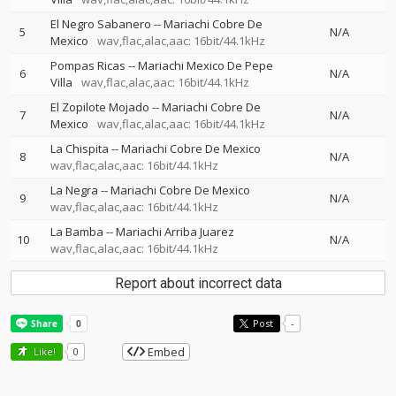
El Negro Sabanero
--
Mariachi Cobre De
5
N/A
Mexico
wav,flac,alac,aac: 16bit/44.1kHz
Pompas Ricas
--
Mariachi Mexico De Pepe
6
N/A
Villa
wav,flac,alac,aac: 16bit/44.1kHz
El Zopilote Mojado
--
Mariachi Cobre De
7
N/A
Mexico
wav,flac,alac,aac: 16bit/44.1kHz
La Chispita
--
Mariachi Cobre De Mexico
8
N/A
wav,flac,alac,aac: 16bit/44.1kHz
La Negra
--
Mariachi Cobre De Mexico
9
N/A
wav,flac,alac,aac: 16bit/44.1kHz
La Bamba
--
Mariachi Arriba Juarez
10
N/A
wav,flac,alac,aac: 16bit/44.1kHz
Report about incorrect data
Post
-
Embed
Like!
0