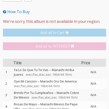
How To Buy
Add all to Cart
Add all to INTEREST
Title
Price
Ya Lo Se Que Tu Te Vas
--
Mariachi Arriba
1
N/A
Juarez
wav,flac,alac,aac: 16bit/44.1kHz
Oye Mi Cancion
--
Mariachi Oro De America
2
N/A
wav,flac,alac,aac: 16bit/44.1kHz
Brindo Por Tu Cumpleaños
--
Mariachi Cobre
3
N/A
De Mexico
wav,flac,alac,aac: 16bit/44.1kHz
Rosas De Mayo
--
Mariachi Mexico De Pepe
4
N/A
Villa
wav,flac,alac,aac: 16bit/44.1kHz