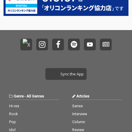
勢20名が、本アルバム
勢20名が、本アルバム
のために歌唱した新録
のために歌唱した新録
「Samenaide」を含む
「Samenaide」を含む
全21曲が収録される。
全21曲が収録される。
選曲はつばさ男子プロ
選曲はつばさ男子プロ
ダクションのチーフマ
ダクションのチーフマ
ネージャー・堀切裕真
ネージャー・堀切裕真
をはじめ、高橋芳朗、
をはじめ、高橋芳朗、
南波一海、坂井彩花、
南波一海、坂井彩花、
小林千絵による選考・
小林千絵による選考・
選曲を経て決定した。
選曲を経て決定した。
Sync the App
Genre
-
All Genres
Articles
Hi-res
Series
Rock
Interview
Pop
Column
Idol
Review