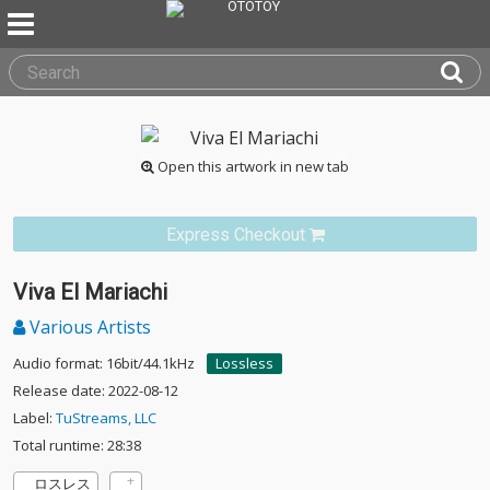
Open this artwork in new tab
Express Checkout
Viva El Mariachi
Various Artists
Audio format: 16bit/44.1kHz
Lossless
Release date: 2022-08-12
Label:
TuStreams, LLC
Total runtime: 28:38
ロスレス