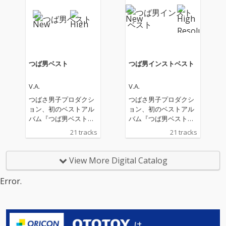
つば男ベスト
つば男インストベスト
V.A.
V.A.
つばさ男子プロダクシ
つばさ男子プロダクシ
ョン、初のベストアル
ョン、初のベストアル
バム『つば男ベスト』
バム『つば男ベスト』
『つば男インストベス
『つば男インストベス
21 tracks
21 tracks
ト』の2作品配信リリ
ト』の2作品配信リリ
ース。 このベスト盤に
ース。 このベスト盤に
は、CUBERS、THE SU
は、CUBERS、THE SU
View More Digital Catalog
PER FRUIT、世が世な
PER FRUIT、世が世な
ら!!!、SHY、POCKET P
ら!!!、SHY、POCKET P
Error.
ANiC、峯脇から各5曲
ANiC、峯脇から各5曲
ずつを厳選。さらに、
ずつを厳選。さらに、
現つば男メンバー19名
現つば男メンバー19名
とつば男AP（CUBER
とつば男AP（CUBER
S）のTAKAを加えた総
S）のTAKAを加えた総