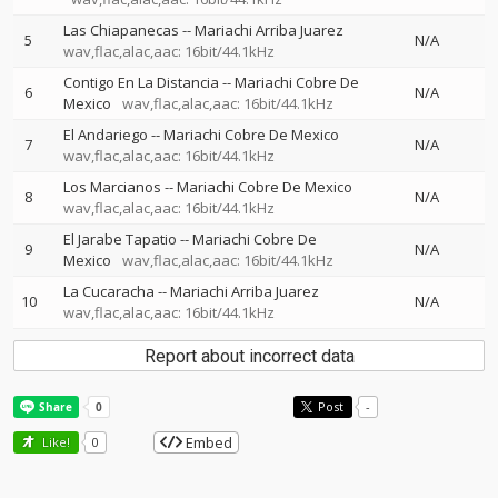
Las Chiapanecas
--
Mariachi Arriba Juarez
5
N/A
wav,flac,alac,aac: 16bit/44.1kHz
Contigo En La Distancia
--
Mariachi Cobre De
6
N/A
Mexico
wav,flac,alac,aac: 16bit/44.1kHz
El Andariego
--
Mariachi Cobre De Mexico
7
N/A
wav,flac,alac,aac: 16bit/44.1kHz
Los Marcianos
--
Mariachi Cobre De Mexico
8
N/A
wav,flac,alac,aac: 16bit/44.1kHz
El Jarabe Tapatio
--
Mariachi Cobre De
9
N/A
Mexico
wav,flac,alac,aac: 16bit/44.1kHz
La Cucaracha
--
Mariachi Arriba Juarez
10
N/A
wav,flac,alac,aac: 16bit/44.1kHz
Report about incorrect data
Post
-
Embed
Like!
0