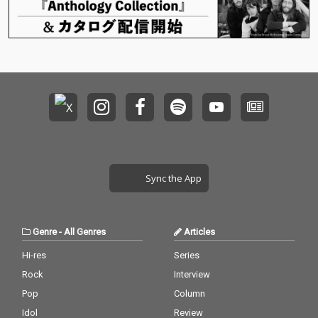
勢20名が、本アルバム
勢20名が、本アルバム
のために歌唱した新録
のために歌唱した新録
「Samenaide」を含む
「Samenaide」を含む
全21曲が収録される。
全21曲が収録される。
選曲はつばさ男子プロ
選曲はつばさ男子プロ
ダクションのチーフマ
ダクションのチーフマ
ネージャー・堀切裕真
ネージャー・堀切裕真
をはじめ、高橋芳朗、
をはじめ、高橋芳朗、
南波一海、坂井彩花、
南波一海、坂井彩花、
小林千絵による選考・
小林千絵による選考・
選曲を経て決定した。
選曲を経て決定した。
Sync the App
Genre
-
All Genres
Articles
Hi-res
Series
Rock
Interview
Pop
Column
Idol
Review