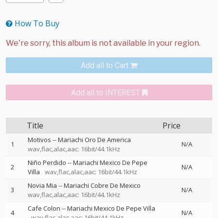
How To Buy
Add all to Cart
Add all to INTEREST
Title
Price
Motivos
--
Mariachi Oro De America
1
N/A
wav,flac,alac,aac: 16bit/44.1kHz
Niño Perdido
--
Mariachi Mexico De Pepe
2
N/A
Villa
wav,flac,alac,aac: 16bit/44.1kHz
Novia Mia
--
Mariachi Cobre De Mexico
3
N/A
wav,flac,alac,aac: 16bit/44.1kHz
Cafe Colon
--
Mariachi Mexico De Pepe Villa
4
N/A
wav,flac,alac,aac: 16bit/44.1kHz