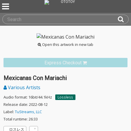
Open this artwork in new tab
Express Checkout
Mexicanas Con Mariachi
Various Artists
Audio format: 16bit/44.1kHz
Lossless
Release date: 2022-08-12
Label:
TuStreams, LLC
Total runtime: 26:33
ロスレス