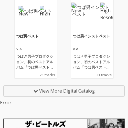
つば男ベスト
つば男インストベスト
V.A.
V.A.
つばさ男子プロダクシ
つばさ男子プロダクシ
ョン、初のベストアル
ョン、初のベストアル
バム『つば男ベスト』
バム『つば男ベスト』
『つば男インストベス
『つば男インストベス
21 tracks
21 tracks
ト』の2作品配信リリ
ト』の2作品配信リリ
ース。 このベスト盤に
ース。 このベスト盤に
は、CUBERS、THE SU
は、CUBERS、THE SU
View More Digital Catalog
PER FRUIT、世が世な
PER FRUIT、世が世な
ら!!!、SHY、POCKET P
ら!!!、SHY、POCKET P
Error.
ANiC、峯脇から各5曲
ANiC、峯脇から各5曲
ずつを厳選。さらに、
ずつを厳選。さらに、
現つば男メンバー19名
現つば男メンバー19名
とつば男AP（CUBER
とつば男AP（CUBER
S）のTAKAを加えた総
S）のTAKAを加えた総