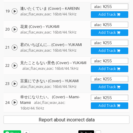
逢いたくていま (Cover)
--
KARENN
19
alac,flac,wav,aac: 16bit/44.1kHz
Add Track
花束 (Cover)
--
YUKAMI
20
alac,flac,wav,aac: 16bit/44.1kHz
Add Track
君のいちばんに… (Cover)
--
YUKAMI
21
alac,flac,wav,aac: 16bit/44.1kHz
Add Track
見たこともない景色 (Cover)
--
YUKAMI
22
alac,flac,wav,aac: 16bit/44.1kHz
Add Track
言葉にできない (Cover)
--
YUKAMI
23
alac,flac,wav,aac: 16bit/44.1kHz
Add Track
幸せになりたい。 (Cover)
--
Mami-
24
Mamii
alac,flac,wav,aac:
Add Track
16bit/44.1kHz
Report about incorrect data