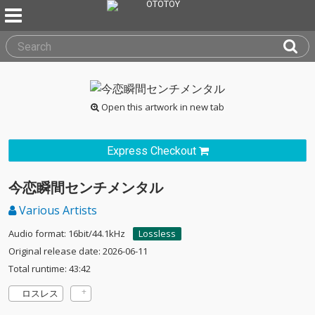
Open this artwork in new tab
Express Checkout
今恋瞬間センチメンタル
Various Artists
Audio format: 16bit/44.1kHz
Lossless
Original release date: 2026-06-11
Total runtime: 43:42
ロスレス