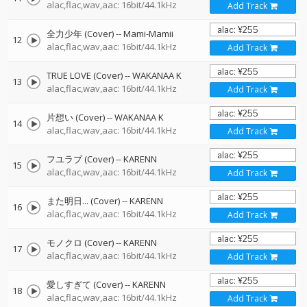
alac,flac,wav,aac: 16bit/44.1kHz
Add Track
全力少年 (Cover)
--
Mami-Mamii
12
alac,flac,wav,aac: 16bit/44.1kHz
Add Track
TRUE LOVE (Cover)
--
WAKANAA K
13
alac,flac,wav,aac: 16bit/44.1kHz
Add Track
片想い (Cover)
--
WAKANAA K
14
alac,flac,wav,aac: 16bit/44.1kHz
Add Track
フユラブ (Cover)
--
KARENN
15
alac,flac,wav,aac: 16bit/44.1kHz
Add Track
また明日... (Cover)
--
KARENN
16
alac,flac,wav,aac: 16bit/44.1kHz
Add Track
モノクロ (Cover)
--
KARENN
17
alac,flac,wav,aac: 16bit/44.1kHz
Add Track
愛しすぎて (Cover)
--
KARENN
18
alac,flac,wav,aac: 16bit/44.1kHz
Add Track