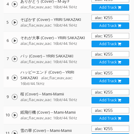
ありがとう (Cover)
--
M-ay F
4
alac,flac,wav,aac: 16bit/44.1kHz
Add Track
そばかす (Cover)
--
YRIRI SAKAZAKI
5
alac,flac,wav,aac: 16bit/44.1kHz
Add Track
それが大事 (Cover)
--
YRIRI SAKAZAKI
6
alac,flac,wav,aac: 16bit/44.1kHz
Add Track
パッ (Cover)
--
YRIRI SAKAZAKI
7
alac,flac,wav,aac: 16bit/44.1kHz
Add Track
ハッピーエンド (Cover)
--
YRIRI
8
SAKAZAKI
alac,flac,wav,aac:
Add Track
16bit/44.1kHz
桜 (Cover)
--
Mami-Mamii
9
alac,flac,wav,aac: 16bit/44.1kHz
Add Track
紙飛行機 (Cover)
--
Mami-Mamii
10
alac,flac,wav,aac: 16bit/44.1kHz
Add Track
雪の華 (Cover)
--
Mami-Mamii
11