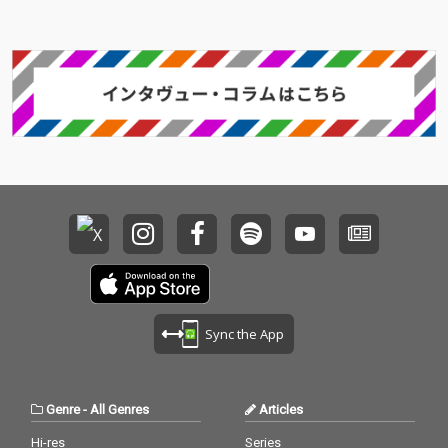
ウンドや感性を持つア
ウンドや感性を持つア
ーティストたちが時間
ーティストたちが時間
を共有しながら生み出
を共有しながら生み出
した創作の記録でもあ
した創作の記録でもあ
る。 「Side-C」では、
る。 「Side-C」では、
これまでのシリーズと
これまでのシリーズと
は異なるアプローチや
は異なるアプローチや
空気感を持つ楽曲群を
空気感を持つ楽曲群を
収録。それぞれの個性
収録。それぞれの個性
が交差することで生ま
が交差することで生ま
れた楽曲たちは、現在
れた楽曲たちは、現在
進行形のダンスミュー
進行形のダンスミュー
ジックシーンだけでな
ジックシーンだけでな
く、新たな音楽表現の
く、新たな音楽表現の
可能性を映し出してい
可能性を映し出してい
る。 シリーズ全4作品
る。 シリーズ全4作品
の中盤を担う本作は、
の中盤を担う本作は、
Sync the App
参加アーティストたち
参加アーティストたち
の成長と関係性、そし
の成長と関係性、そし
て“sessions”という場
て“sessions”という場
から生まれる化学反応
から生まれる化学反応
Genre
-
All Genres
Articles
を感じることができる
を感じることができる
作品となっている。
作品となっている。
Hi-res
Series