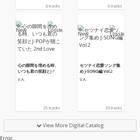
「Tokyo Community R
「Tokyo Community R
6 tracks
6 tracks
adio」の育成プログラ
adio」の育成プログラ
ム“sessions”から生ま
ム“sessions”から生ま
れたデジタルコンピレ
れたデジタルコンピレ
ーションEP『SESSION
ーションEP『SESSION
S COLLECTION VOL.
S COLLECTION VOL.
4』。シリーズ第3作と
4』。シリーズ第3作と
なる「Side-C」がリリ
なる「Side-C」がリリ
ースされる。 “session
ースされる。 “session
s”は、DJやトラックメ
s”は、DJやトラックメ
イカーなど次世代のク
イカーなど次世代のク
心の隙間を埋める時、
セツナイ恋愛ソング集
リエイターたちが集
リエイターたちが集
いつも君の笑顔とJ-PO
め J-SONG編 Vol.2
い、対話や共同制作を
い、対話や共同制作を
Pが聴こていた 2nd Lov
V.A.
V.A.
通じて新たな表現を生
通じて新たな表現を生
e
み出していく育成プロ
み出していく育成プロ
グラム。本作には、そ
グラム。本作には、そ
の過程で出会ったアー
の過程で出会ったアー
ティストたちによるコ
ティストたちによるコ
25 tracks
20 tracks
ラボレーション楽曲を
ラボレーション楽曲を
収録している。 『SES
収録している。 『SES
SIONS COLLECTION VO
SIONS COLLECTION VO
View More Digital Catalog
L.4』は、単なるコンピ
L.4』は、単なるコンピ
レーション作品ではな
レーション作品ではな
Error.
く、異なるバックグラ
く、異なるバックグラ