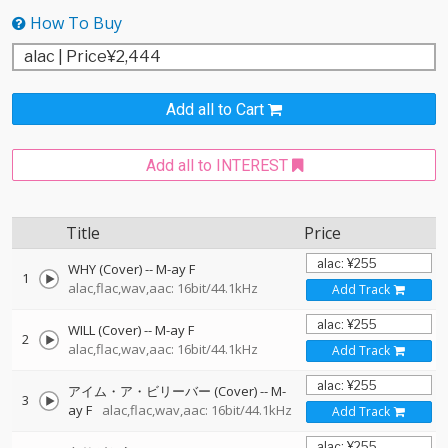
How To Buy
Add all to Cart
Add all to INTEREST
Title
Price
WHY (Cover)
--
M-ay F
1
alac,flac,wav,aac: 16bit/44.1kHz
Add Track
WILL (Cover)
--
M-ay F
2
alac,flac,wav,aac: 16bit/44.1kHz
Add Track
アイム・ア・ビリーバー (Cover)
--
M-
3
ay F
alac,flac,wav,aac: 16bit/44.1kHz
Add Track