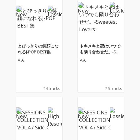
とびっきりの笑顔にな
トキメキと恋はいつで
れるJ-POP BEST集
も隣り合わせだ。-Swe
etest Lovers-
V.A.
V.A.
24 tracks
26 tracks