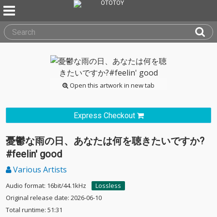
Open this artwork in new tab
Express Checkout
憂鬱な雨の日、あなたは何を聴きたいですか?
#feelin' good
Various Artists
Audio format: 16bit/44.1kHz
Lossless
Original release date: 2026-06-10
Total runtime: 51:31