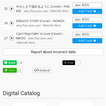
やさしさで溢れるように (Cover)
--
FHIL
25
KEE
alac,flac,wav,aac: 16bit/44.1kHz
Add Track
ENDLESS STORY (Cover)
--
NONOH
26
alac,flac,wav,aac: 16bit/44.1kHz
Add Track
Can't Stop Fallin' in Love (Cover)
--
27
NIKOO
alac,flac,wav,aac:
Add Track
16bit/44.1kHz
Report about incorrect data
Post
-
Embed
Like!
0
Digital Catalog