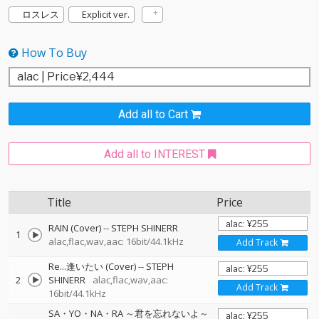
ロスレス
Explicit ver.
How To Buy
Add all to Cart
Add all to INTEREST
Title
Price
RAIN (Cover)
--
STEPH SHINERR
1
alac,flac,wav,aac: 16bit/44.1kHz
Add Track
Re...逢いたい (Cover)
--
STEPH
2
SHINERR
alac,flac,wav,aac:
Add Track
16bit/44.1kHz
SA・YO・NA・RA ～君を忘れないよ～