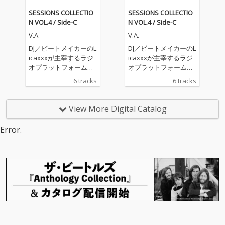
SESSIONS COLLECTIO
SESSIONS COLLECTIO
N VOL.4 / Side-C
N VOL.4 / Side-C
V.A.
V.A.
DJ／ビートメイカーのL
DJ／ビートメイカーのL
icaxxxが主宰するラジ
icaxxxが主宰するラジ
オプラットフォーム
オプラットフォーム
「Tokyo Community R
「Tokyo Community R
6 tracks
6 tracks
adio」の育成プログラ
adio」の育成プログラ
ム“sessions”から生ま
ム“sessions”から生ま
れたデジタルコンピレ
れたデジタルコンピレ
View More Digital Catalog
ーションEP『SESSION
ーションEP『SESSION
S COLLECTION VOL.
S COLLECTION VOL.
Error.
4』。シリーズ第3作と
4』。シリーズ第3作と
なる「Side-C」がリリ
なる「Side-C」がリリ
ースされる。 “session
ースされる。 “session
s”は、DJやトラックメ
s”は、DJやトラックメ
イカーなど次世代のク
イカーなど次世代のク
リエイターたちが集
リエイターたちが集
い、対話や共同制作を
い、対話や共同制作を
通じて新たな表現を生
通じて新たな表現を生
み出していく育成プロ
み出していく育成プロ
グラム。本作には、そ
グラム。本作には、そ