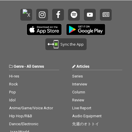
の過程で出会ったアー
の過程で出会ったアー
ティストたちによるコ
ティストたちによるコ
ラボレーション楽曲を
ラボレーション楽曲を
収録している。 『SES
収録している。 『SES
SIONS COLLECTION VO
SIONS COLLECTION VO
L.4』は、単なるコンピ
L.4』は、単なるコンピ
レーション作品ではな
レーション作品ではな
く、異なるバックグラ
く、異なるバックグラ
Sync the App
ウンドや感性を持つア
ウンドや感性を持つア
ーティストたちが時間
ーティストたちが時間
を共有しながら生み出
を共有しながら生み出
した創作の記録でもあ
した創作の記録でもあ
Genre
-
All Genres
Articles
る。 「Side-C」では、
る。 「Side-C」では、
これまでのシリーズと
これまでのシリーズと
Hi-res
Series
は異なるアプローチや
は異なるアプローチや
Rock
Interview
空気感を持つ楽曲群を
空気感を持つ楽曲群を
収録。それぞれの個性
収録。それぞれの個性
Pop
Column
が交差することで生ま
が交差することで生ま
Idol
Review
れた楽曲たちは、現在
れた楽曲たちは、現在
Anime/Game/Voice Actor
Live Report
進行形のダンスミュー
進行形のダンスミュー
ジックシーンだけでな
ジックシーンだけでな
Hip Hop/R&B
Audio Equipment
く、新たな音楽表現の
く、新たな音楽表現の
Dance/Electronic
先週のオトトイ
可能性を映し出してい
可能性を映し出してい
る。 シリーズ全4作品
る。 シリーズ全4作品
Jazz/World