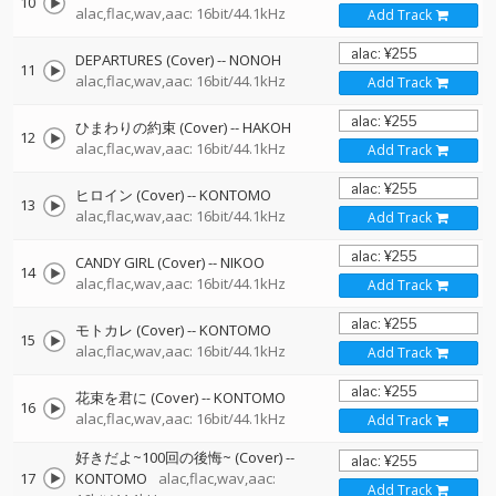
10
alac,flac,wav,aac: 16bit/44.1kHz
Add Track
DEPARTURES (Cover)
--
NONOH
11
alac,flac,wav,aac: 16bit/44.1kHz
Add Track
ひまわりの約束 (Cover)
--
HAKOH
12
alac,flac,wav,aac: 16bit/44.1kHz
Add Track
ヒロイン (Cover)
--
KONTOMO
13
alac,flac,wav,aac: 16bit/44.1kHz
Add Track
CANDY GIRL (Cover)
--
NIKOO
14
alac,flac,wav,aac: 16bit/44.1kHz
Add Track
モトカレ (Cover)
--
KONTOMO
15
alac,flac,wav,aac: 16bit/44.1kHz
Add Track
花束を君に (Cover)
--
KONTOMO
16
alac,flac,wav,aac: 16bit/44.1kHz
Add Track
好きだよ~100回の後悔~ (Cover)
--
17
KONTOMO
alac,flac,wav,aac:
Add Track