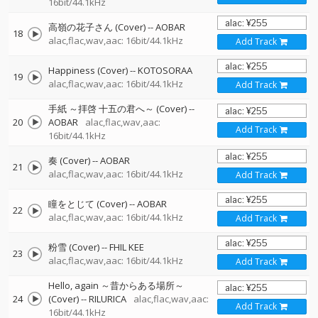
16bit/44.1kHz
高嶺の花子さん (Cover)
--
AOBAR
18
alac,flac,wav,aac: 16bit/44.1kHz
Add Track
Happiness (Cover)
--
KOTOSORAA
19
alac,flac,wav,aac: 16bit/44.1kHz
Add Track
手紙 ～拝啓 十五の君へ～ (Cover)
--
20
AOBAR
alac,flac,wav,aac:
Add Track
16bit/44.1kHz
奏 (Cover)
--
AOBAR
21
alac,flac,wav,aac: 16bit/44.1kHz
Add Track
瞳をとじて (Cover)
--
AOBAR
22
alac,flac,wav,aac: 16bit/44.1kHz
Add Track
粉雪 (Cover)
--
FHIL KEE
23
alac,flac,wav,aac: 16bit/44.1kHz
Add Track
Hello, again ～昔からある場所～
24
(Cover)
--
RILURICA
alac,flac,wav,aac:
Add Track
16bit/44.1kHz