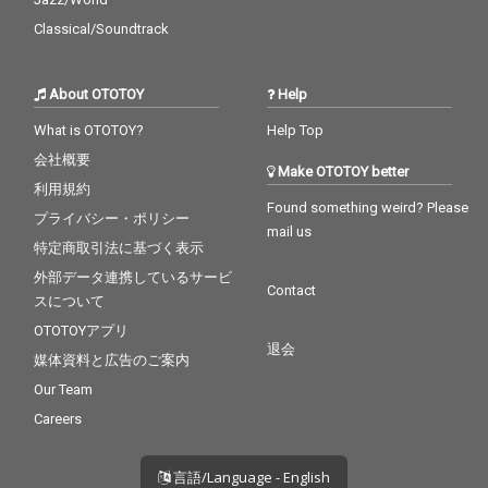
の中盤を担う本作は、
の中盤を担う本作は、
Classical/Soundtrack
参加アーティストたち
参加アーティストたち
の成長と関係性、そし
の成長と関係性、そし
て“sessions”という場
て“sessions”という場
About OTOTOY
Help
から生まれる化学反応
から生まれる化学反応
を感じることができる
を感じることができる
What is OTOTOY?
Help Top
作品となっている。
作品となっている。
会社概要
Make OTOTOY better
利用規約
Found something weird? Please
プライバシー・ポリシー
mail us
特定商取引法に基づく表示
外部データ連携しているサービ
Contact
スについて
OTOTOYアプリ
退会
媒体資料と広告のご案内
Our Team
Careers
言語/Language - English