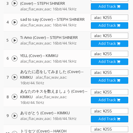
3
(Cover)
--
STEPH SHINERR
Add Track
alac,flac,wav,aac: 16bit/44.1kHz
sad to say (Cover)
--
STEPH SHINERR
4
alac,flac,wav,aac: 16bit/44.1kHz
Add Track
Ti Amo (Cover)
--
STEPH SHINERR
5
alac,flac,wav,aac: 16bit/44.1kHz
Add Track
YELL (Cover)
--
KIMIKU
6
alac,flac,wav,aac: 16bit/44.1kHz
Add Track
あなたに恋をしてみました (Cover)
--
7
KIMIKU
alac,flac,wav,aac:
Add Track
16bit/44.1kHz
あなたのキスを数えましょう (Cover)
--
8
KIMIKU
alac,flac,wav,aac:
Add Track
16bit/44.1kHz
ありがとう (Cover)
--
KIMIKU
9
alac,flac,wav,aac: 16bit/44.1kHz
Add Track
トリセツ (Cover)
--
HAKOH