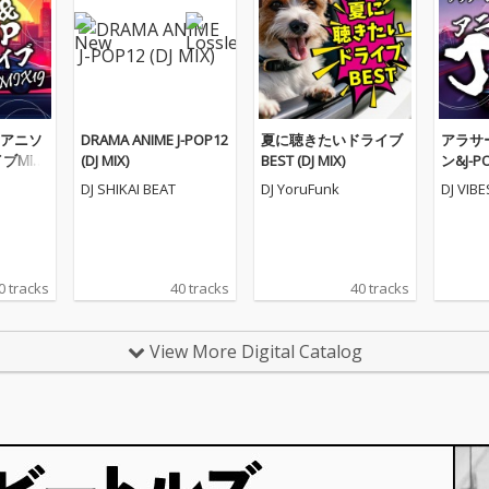
アニソ
DRAMA ANIME J-POP12
夏に聴きたいドライブ
アラサ
ブMIX1
(DJ MIX)
BEST (DJ MIX)
ン&J-
8 (DJ MI
DJ SHIKAI BEAT
DJ YoruFunk
DJ VIB
0 tracks
40 tracks
40 tracks
View More Digital Catalog