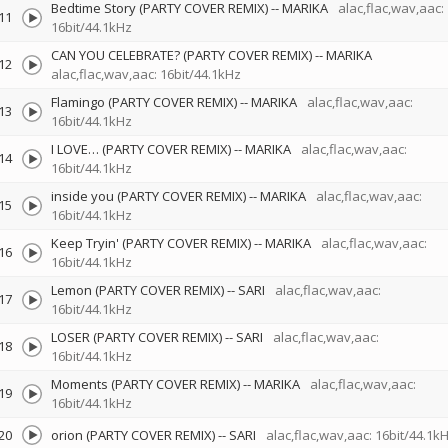
Bedtime Story (PARTY COVER REMIX)
--
MARIKA
alac,flac,wav,aac:
11
16bit/44.1kHz
CAN YOU CELEBRATE? (PARTY COVER REMIX)
--
MARIKA
12
alac,flac,wav,aac: 16bit/44.1kHz
Flamingo (PARTY COVER REMIX)
--
MARIKA
alac,flac,wav,aac:
13
16bit/44.1kHz
I LOVE… (PARTY COVER REMIX)
--
MARIKA
alac,flac,wav,aac:
14
16bit/44.1kHz
inside you (PARTY COVER REMIX)
--
MARIKA
alac,flac,wav,aac:
15
16bit/44.1kHz
Keep Tryin' (PARTY COVER REMIX)
--
MARIKA
alac,flac,wav,aac:
16
16bit/44.1kHz
Lemon (PARTY COVER REMIX)
--
SARI
alac,flac,wav,aac:
17
16bit/44.1kHz
LOSER (PARTY COVER REMIX)
--
SARI
alac,flac,wav,aac:
18
16bit/44.1kHz
Moments (PARTY COVER REMIX)
--
MARIKA
alac,flac,wav,aac:
19
16bit/44.1kHz
20
orion (PARTY COVER REMIX)
--
SARI
alac,flac,wav,aac: 16bit/44.1k