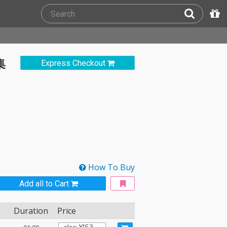
集
Express Checkout
How To Buy
Add all to Cart
Duration
Price