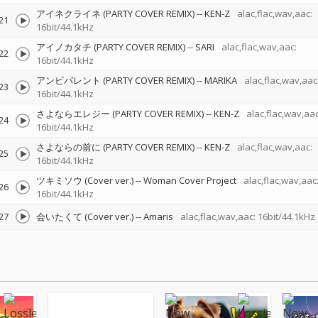
アイネクライネ (PARTY COVER REMIX)
--
KEN-Z
alac,flac,wav,aac:
21
16bit/44.1kHz
アイノカタチ (PARTY COVER REMIX)
--
SARI
alac,flac,wav,aac:
22
16bit/44.1kHz
アンビバレント (PARTY COVER REMIX)
--
MARIKA
alac,flac,wav,aac
23
16bit/44.1kHz
さよならエレジー (PARTY COVER REMIX)
--
KEN-Z
alac,flac,wav,aac
24
16bit/44.1kHz
さよならの前に (PARTY COVER REMIX)
--
KEN-Z
alac,flac,wav,aac:
25
16bit/44.1kHz
ツキミソウ (Cover ver.)
--
Woman Cover Project
alac,flac,wav,aac
26
16bit/44.1kHz
27
会いたくて (Cover ver.)
--
Amaris
alac,flac,wav,aac: 16bit/44.1kHz