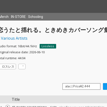
Merch
IN-STORE
Schooling
恋うたと揺れる。ときめきカバーソング
Various Artists
udio format: 16bit/44.1kHz
Lossless
riginal release date: 2026-06-10
otal runtime: 44:04
ロスレス
Title