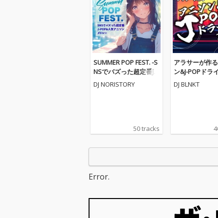
SUMMER POP FEST. -S
アラサーが作る
NSでバズった超定番J-P
ン&J-POPドライ
OP&人気アニソンメド
9 (DJ MIX)
DJ NORISTORY
DJ BLNKT
レー- (DJ MIX)
50 tracks
4
Error.