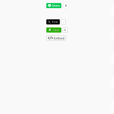
Post
-
Like!
0
Embed