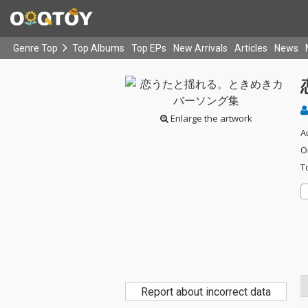
Genre Top
Top Albums
Top EPs
New Arrivals
Articles
News
Enlarge the artwork
A
O
T
Report about incorrect data