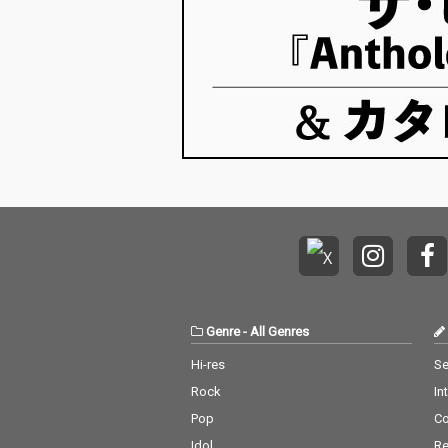
Genre
-
All Genres
Hi-res
Se
Rock
In
Pop
C
Idol
Re