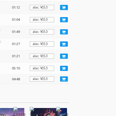
01:12
01:04
:
01:49
:
01:27
01:21
:
05:10
04:48