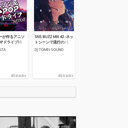
ーが作るアニソ
SNS BUZZ MIX 42 -ネッ
POPドライブMIX1
トシーンで流行のバズ
X)
曲MIX- (DJ MIX)
ESTA
DJ TOMEI-SOUND
40 tracks
40 tracks