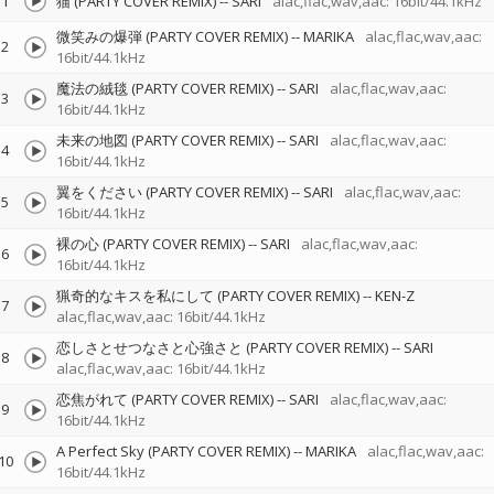
1
猫 (PARTY COVER REMIX)
--
SARI
alac,flac,wav,aac: 16bit/44.1kHz
微笑みの爆弾 (PARTY COVER REMIX)
--
MARIKA
alac,flac,wav,aac:
2
16bit/44.1kHz
魔法の絨毯 (PARTY COVER REMIX)
--
SARI
alac,flac,wav,aac:
3
16bit/44.1kHz
未来の地図 (PARTY COVER REMIX)
--
SARI
alac,flac,wav,aac:
4
16bit/44.1kHz
翼をください (PARTY COVER REMIX)
--
SARI
alac,flac,wav,aac:
5
16bit/44.1kHz
裸の心 (PARTY COVER REMIX)
--
SARI
alac,flac,wav,aac:
6
16bit/44.1kHz
猟奇的なキスを私にして (PARTY COVER REMIX)
--
KEN-Z
7
alac,flac,wav,aac: 16bit/44.1kHz
恋しさとせつなさと心強さと (PARTY COVER REMIX)
--
SARI
8
alac,flac,wav,aac: 16bit/44.1kHz
恋焦がれて (PARTY COVER REMIX)
--
SARI
alac,flac,wav,aac:
9
16bit/44.1kHz
A Perfect Sky (PARTY COVER REMIX)
--
MARIKA
alac,flac,wav,aac:
10
16bit/44.1kHz