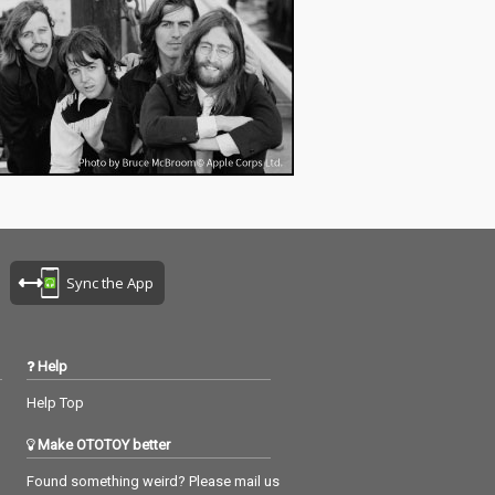
Sync the App
Help
Help Top
Make OTOTOY better
Found something weird? Please mail us