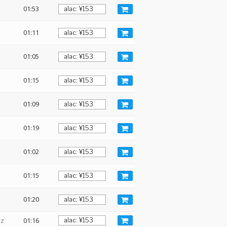
01:53
01:11
01:05
01:15
01:09
01:19
01:02
01:15
01:20
Hz
01:16