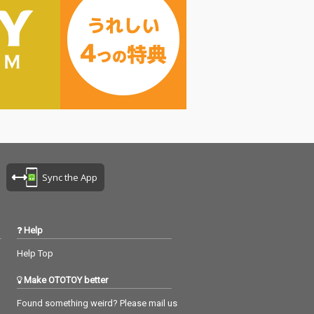
Sync the App
Help
Help Top
Make OTOTOY better
Found something weird? Please mail us