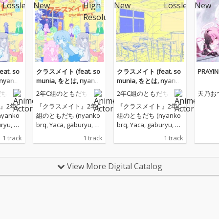
t. so
クラスメイト (feat. so
クラスメイト (feat. so
PRAYI
nyanko
munia, をとは, nyanko
munia, をとは, nyanko
DA HOUS
brq, YACA IN DA HOUS
brq, YACA IN DA HOUS
だち
2年C組のともだち
2年C組のともだち
天乃お
E & gaburyu)
E & gaburyu) [Instrum
』2年C
『クラスメイト』2年C
『クラスメイト』2年C
ental]
yanko
組のともだち (nyanko
組のともだち (nyanko
uryu, so
brq, Yaca, gaburyu, so
brq, Yaca, gaburyu, so
 / 作詞作
munia, をとは) / 作詞作
munia, をとは) / 作詞作
1 track
1 track
1 track
インアレン
曲: 全員 / メインアレン
曲: 全員 / メインアレン
 gabury
ジ: nyankobrq, gabury
ジ: nyankobrq, gabury
ンジ＆アー
u / 共同アレンジ＆アー
u / 共同アレンジ＆アー
View More Digital Catalog
 / キャ
トワーク: をとは / キャ
トワーク: をとは / キャ
: 全員
ラクターイラスト: 全員
ラクターイラスト: 全員
ンプロ
/ プロダクションプロ
/ プロダクションプロ
 (202
デューサー: Yaca (202
デューサー: Yaca (202
6)
6)