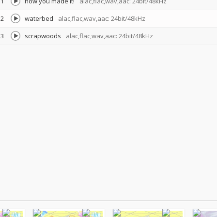
1
now you made it!
alac,flac,wav,aac: 24bit/48kHz
2
waterbed
alac,flac,wav,aac: 24bit/48kHz
3
scrapwoods
alac,flac,wav,aac: 24bit/48kHz