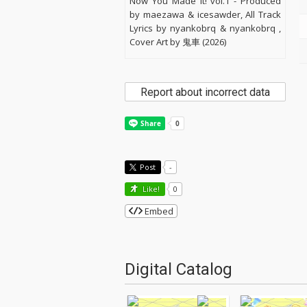
Now You Made It! vol.1 - Produced
by maezawa & icesawder, All Track
Lyrics by nyankobrq & nyankobrq ,
Cover Art by 鬼車 (2026)
Report about incorrect data
Post
-
Like!
0
Embed
Digital Catalog