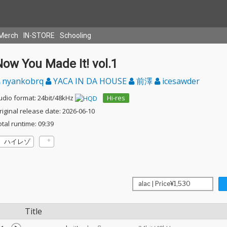
Merch
IN-STORE
Schooling
ow You Made It! vol.1
nyankobrq
YACA IN DA HOUSE
前澤
icesawder
udio format: 24bit/48kHz
Hi-res
riginal release date: 2026-06-10
otal runtime: 09:39
ハイレゾ
Title