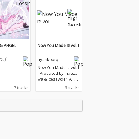
NG ANGEL
Now You Made It! vol.1
つげ
nyankobrq
Now You Made It! vol.1
- Produced by maeza
wa & icesawder, All Tr
ack Lyrics by nyankob
7 tracks
3 tracks
rq & nyankobrq , Cove
r Art by 鬼車 (2026)