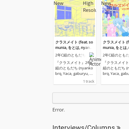
クラスメイト (feat. so
クラスメイト (fea
munia, をとは, nyanko
munia, をとは, 
brq, YACA IN DA HOUS
brq, YACA IN 
2年C組のともだち
2年C組のとも
E & gaburyu) [Instrum
E & gaburyu)
『クラスメイト』2年C
『クラスメイト
ental]
組のともだち (nyanko
組のともだち (n
brq, Yaca, gaburyu, so
brq, Yaca, gab
munia, をとは) / 作詞作
munia, をとは)
1 track
曲: 全員 / メインアレン
曲: 全員 / メ
ジ: nyankobrq, gabury
ジ: nyankobrq,
u / 共同アレンジ＆アー
u / 共同アレ
トワーク: をとは / キャ
トワーク: をとは
ラクターイラスト: 全員
ラクターイラスト
Error.
/ プロダクションプロ
/ プロダクショ
デューサー: Yaca (202
デューサー: Yaca
6)
6)
Interviews/Columns