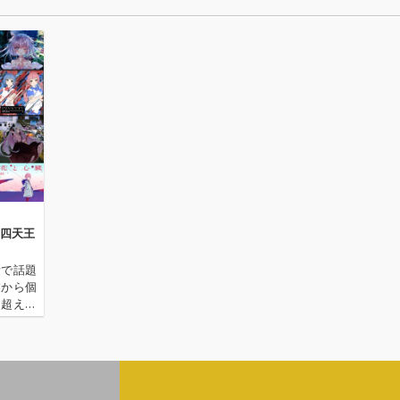
 四天王
所で話題
業から個
を超え、
彼女らの
のから悪