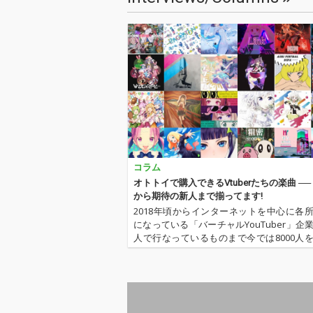
コラム
オトトイで購入できるVtuberたちの楽曲 ──
から期待の新人まで揃ってます!
2018年頃からインターネットを中心に各
になっている「バーチャルYouTuber」企
人で行なっているものまで今では8000人
さらに増え続けています。そんな彼ら・
中には委員長や歌のお姉さんといったも
魔や犬、ピーナッツま…