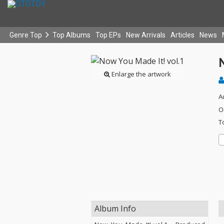
Genre Top
Top Albums
Top EPs
New Arrivals
Articles
News
N
Enlarge the artwork
A
O
T
Album Info