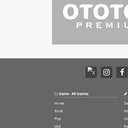
Genre
-
All Genres
Hi-res
Se
Rock
In
Pop
C
Idol
Re