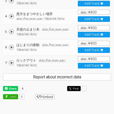
3
16bit/44.1kHz
Add Track
貴方をまつやさしい場所
4
alac,flac,wav,aac: 16bit/44.1kHz
Add Track
天使の止まり木
alac,flac,wav,aac:
5
16bit/44.1kHz
Add Track
はじまりの衝動
alac,flac,wav,aac:
6
16bit/44.1kHz
Add Track
ロックアウト
alac,flac,wav,aac:
7
16bit/44.1kHz
Add Track
Report about incorrect data
Post
-
Embed
Like!
0