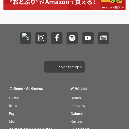
Sync the App
Genre
-
All Genres
Articles
Hi-res
Series
Rock
Interview
Pop
Column
Idol
Review