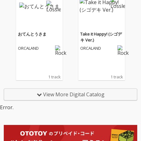
おてんとうさま
Take it Happy! (シゴデ
キ Ver.)
ORCALAND
ORCALAND
1 track
1 track
View More Digital Catalog
Error.