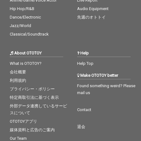
Anime/Game/Voice Actor
Live Report
Hip Hop/R&B
Audio Equipment
Dance/Electronic
先週のオトトイ
Jazz/World
Classical/Soundtrack
About OTOTOY
Help
What is OTOTOY?
Help Top
会社概要
Make OTOTOY better
利用規約
Found something weird? Please
プライバシー・ポリシー
mail us
特定商取引法に基づく表示
外部データ連携しているサービ
Contact
スについて
OTOTOYアプリ
退会
媒体資料と広告のご案内
Our Team