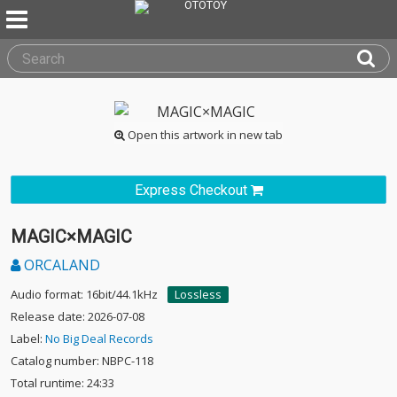
Open this artwork in new tab
Express Checkout
MAGIC×MAGIC
ORCALAND
Audio format: 16bit/44.1kHz
Lossless
Release date: 2026-07-08
Label:
No Big Deal Records
Catalog number: NBPC-118
Total runtime: 24:33