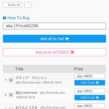
ロスレス
How To Buy
Add all to Cart
Add all to INTEREST
Title
Price
スラップ・マジシャン
1
alac,flac,wav,aac: 16bit/44.1kHz
Add Track
成仏Come ture
alac,flac,wav,aac:
2
16bit/44.1kHz
Add Track
おてんとうさま
alac,flac,wav,aac: