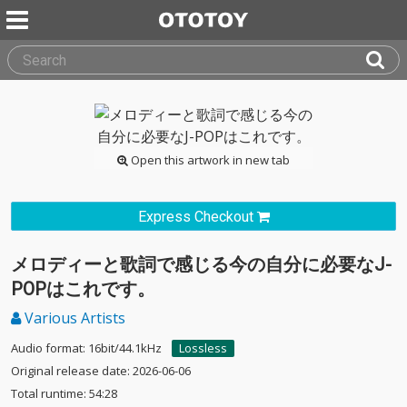
Open this artwork in new tab
Express Checkout
メロディーと歌詞で感じる今の自分に必要なJ-
POPはこれです。
Various Artists
Audio format: 16bit/44.1kHz
Lossless
Original release date: 2026-06-06
Total runtime: 54:28