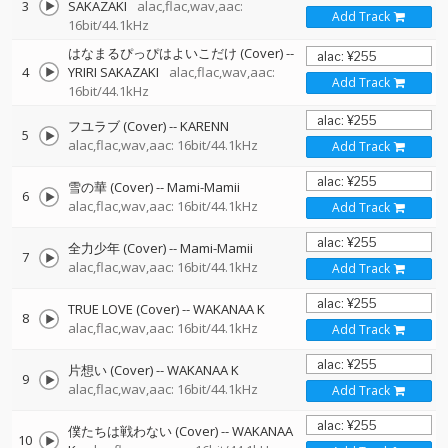
3
SAKAZAKI
alac,flac,wav,aac:
Add Track
16bit/44.1kHz
はなまるぴっぴはよいこだけ (Cover)
--
4
YRIRI SAKAZAKI
alac,flac,wav,aac:
Add Track
16bit/44.1kHz
フユラブ (Cover)
--
KARENN
5
alac,flac,wav,aac: 16bit/44.1kHz
Add Track
雪の華 (Cover)
--
Mami-Mamii
6
alac,flac,wav,aac: 16bit/44.1kHz
Add Track
全力少年 (Cover)
--
Mami-Mamii
7
alac,flac,wav,aac: 16bit/44.1kHz
Add Track
TRUE LOVE (Cover)
--
WAKANAA K
8
alac,flac,wav,aac: 16bit/44.1kHz
Add Track
片想い (Cover)
--
WAKANAA K
9
alac,flac,wav,aac: 16bit/44.1kHz
Add Track
僕たちは戦わない (Cover)
--
WAKANAA
10