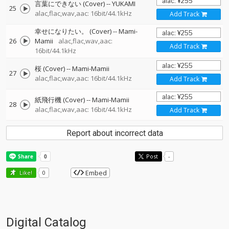
言葉にできない (Cover)
--
YUKAMI
25
alac,flac,wav,aac: 16bit/44.1kHz
Add Track
幸せになりたい。 (Cover)
--
Mami-
26
Mamii
alac,flac,wav,aac:
Add Track
16bit/44.1kHz
桜 (Cover)
--
Mami-Mamii
27
alac,flac,wav,aac: 16bit/44.1kHz
Add Track
紙飛行機 (Cover)
--
Mami-Mamii
28
alac,flac,wav,aac: 16bit/44.1kHz
Add Track
Report about incorrect data
Post
-
Embed
Like!
0
Digital Catalog