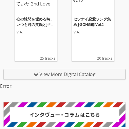
なる「Side-C」がリリ
なる「Side-C」がリリ
ースされる。 “session
ースされる。 “session
s”は、DJやトラックメ
s”は、DJやトラックメ
イカーなど次世代のク
イカーなど次世代のク
心の隙間を埋める時、
セツナイ恋愛ソング集
リエイターたちが集
リエイターたちが集
いつも君の笑顔とJ-PO
め J-SONG編 Vol.2
い、対話や共同制作を
い、対話や共同制作を
Pが聴こていた 2nd Lov
V.A.
V.A.
通じて新たな表現を生
通じて新たな表現を生
e
み出していく育成プロ
み出していく育成プロ
グラム。本作には、そ
グラム。本作には、そ
の過程で出会ったアー
の過程で出会ったアー
ティストたちによるコ
ティストたちによるコ
25 tracks
20 tracks
ラボレーション楽曲を
ラボレーション楽曲を
収録している。 『SES
収録している。 『SES
SIONS COLLECTION VO
SIONS COLLECTION VO
View More Digital Catalog
L.4』は、単なるコンピ
L.4』は、単なるコンピ
レーション作品ではな
レーション作品ではな
Error.
く、異なるバックグラ
く、異なるバックグラ
ウンドや感性を持つア
ウンドや感性を持つア
ーティストたちが時間
ーティストたちが時間
を共有しながら生み出
を共有しながら生み出
した創作の記録でもあ
した創作の記録でもあ
る。 「Side-C」では、
る。 「Side-C」では、
これまでのシリーズと
これまでのシリーズと
は異なるアプローチや
は異なるアプローチや