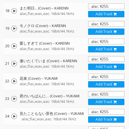
また明日... (Cover)
--
KARENN
18
alac,flac,wav,aac: 16bit/44.1kHz
Add Track
モノクロ (Cover)
--
KARENN
19
alac,flac,wav,aac: 16bit/44.1kHz
Add Track
愛しすぎて (Cover)
--
KARENN
20
alac,flac,wav,aac: 16bit/44.1kHz
Add Track
逢いたくていま (Cover)
--
KARENN
21
alac,flac,wav,aac: 16bit/44.1kHz
Add Track
花束 (Cover)
--
YUKAMI
22
alac,flac,wav,aac: 16bit/44.1kHz
Add Track
君のいちばんに… (Cover)
--
YUKAMI
23
alac,flac,wav,aac: 16bit/44.1kHz
Add Track
見たこともない景色 (Cover)
--
YUKAMI
24
alac,flac,wav,aac: 16bit/44.1kHz
Add Track