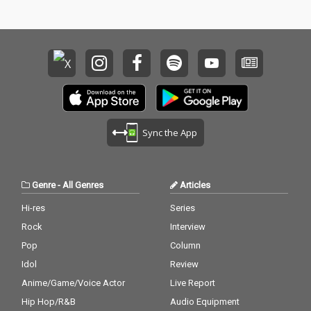
空気感を持つ楽曲群を
空気感を持つ楽曲群を
収録。それぞれの個性
収録。それぞれの個性
が交差することで生ま
が交差することで生ま
れた楽曲たちは、現在
れた楽曲たちは、現在
進行形のダンスミュー
進行形のダンスミュー
ジックシーンだけでな
ジックシーンだけでな
く、新たな音楽表現の
く、新たな音楽表現の
可能性を映し出してい
可能性を映し出してい
る。 シリーズ全4作品
る。 シリーズ全4作品
の中盤を担う本作は、
の中盤を担う本作は、
Sync the App
参加アーティストたち
参加アーティストたち
の成長と関係性、そし
の成長と関係性、そし
て“sessions”という場
て“sessions”という場
から生まれる化学反応
から生まれる化学反応
Genre
-
All Genres
Articles
を感じることができる
を感じることができる
作品となっている。
作品となっている。
Hi-res
Series
Rock
Interview
Pop
Column
Idol
Review
Anime/Game/Voice Actor
Live Report
Hip Hop/R&B
Audio Equipment