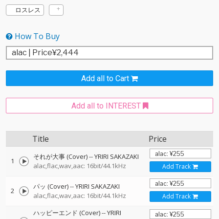
ロスレス
How To Buy
Add all to Cart
Add all to INTEREST
Title
Price
それが大事 (Cover)
--
YRIRI SAKAZAKI
1
alac,flac,wav,aac: 16bit/44.1kHz
Add Track
パッ (Cover)
--
YRIRI SAKAZAKI
2
alac,flac,wav,aac: 16bit/44.1kHz
Add Track
ハッピーエンド (Cover)
--
YRIRI