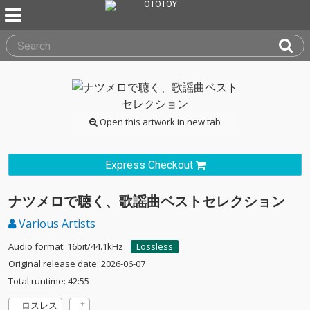
Open this artwork in new tab
Express Checkout
ナツメロで聴く、歌謡曲ベストセレクション
Various Artists
Audio format: 16bit/44.1kHz
Lossless
Original release date: 2026-06-07
Total runtime: 42:55
ロスレス