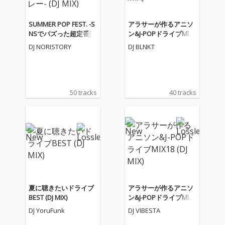
SUMMER POP FEST. -S
アラサーが作るアニソ
NSでバズった超定番J-P
ン&J-POPドライブMIX1
OP&人気アニソンメド
9 (DJ MIX)
DJ NORISTORY
DJ BLNKT
レー- (DJ MIX)
50 tracks
40 tracks
夏に聴きたいドライブ
アラサーが作るアニソ
BEST (DJ MIX)
ン&J-POPドライブMIX1
8 (DJ MIX)
DJ YoruFunk
DJ VIBESTA