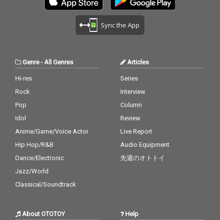
Sync the App
Genre
-
All Genres
Articles
Hi-res
Series
Rock
Interview
Pop
Column
Idol
Review
Anime/Game/Voice Actor
Live Report
Hip Hop/R&B
Audio Equipment
Dance/Electronic
先週のオトトイ
Jazz/World
Classical/Soundtrack
About OTOTOY
Help