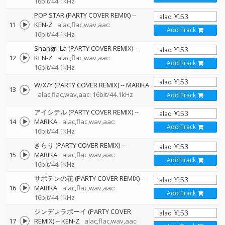
16bit/44.1kHz
POP STAR (PARTY COVER REMIX)
--
11
KEN-Z
alac,flac,wav,aac:
Add Track
16bit/44.1kHz
Shangri-La (PARTY COVER REMIX)
--
12
KEN-Z
alac,flac,wav,aac:
Add Track
16bit/44.1kHz
W/X/Y (PARTY COVER REMIX)
--
MARIKA
13
alac,flac,wav,aac: 16bit/44.1kHz
Add Track
アイシテル (PARTY COVER REMIX)
--
14
MARIKA
alac,flac,wav,aac:
Add Track
16bit/44.1kHz
きらり (PARTY COVER REMIX)
--
15
MARIKA
alac,flac,wav,aac:
Add Track
16bit/44.1kHz
サボテンの花 (PARTY COVER REMIX)
--
16
MARIKA
alac,flac,wav,aac:
Add Track
16bit/44.1kHz
シンデレラボーイ (PARTY COVER
17
REMIX)
--
KEN-Z
alac,flac,wav,aac: