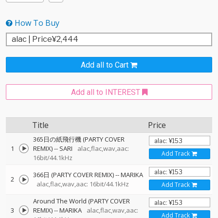
How To Buy
Add all to Cart
Add all to INTEREST
Title
Price
365日の紙飛行機 (PARTY COVER
1
REMIX)
--
SARI
alac,flac,wav,aac:
Add Track
16bit/44.1kHz
366日 (PARTY COVER REMIX)
--
MARIKA
2
alac,flac,wav,aac: 16bit/44.1kHz
Add Track
Around The World (PARTY COVER
3
REMIX)
--
MARIKA
alac,flac,wav,aac:
Add Track