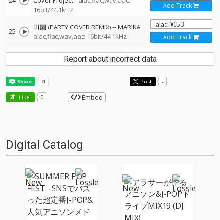
24
Cover Project
alac,flac,wav,aac:
Add Track
16bit/44.1kHz
田園 (PARTY COVER REMIX)
--
MARIKA
25
alac,flac,wav,aac: 16bit/44.1kHz
Add Track
Report about incorrect data
Post
-
Embed
Like!
0
Digital Catalog