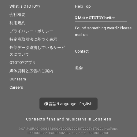
What is OTOTOY?
Help Top
会社概要
Make OTOTOY better
利用規約
Found something weird? Please
プライバシー・ポリシー
mail us
特定商取引法に基づく表示
外部データ連携しているサービ
Contact
スについて
OTOTOYアプリ
退会
媒体資料と広告のご案内
Our Team
Careers
言語/Language - English
Connects fans and musicians in Lossless
許諾 JASRAC: 9008872001Y30005, 9008872005Y37019 / NexTone:
ID000000232, ID000000233 / エルマーク: RIAJ80023001