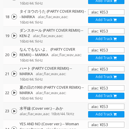
Add Track
16bit/44.1kHz
タイヨウのうた (PARTY COVER REMIX)
-
18
-
MARIKA
alac,flac,wav,aac:
Add Track
16bit/44.1kHz
ダンスホール (PARTY COVER REMIX)
--
19
KEN-Z
alac,flac,wav,aac:
Add Track
16bit/44.1kHz
なんでもないよ、 (PARTY COVER
20
REMIX)
--
MARIKA
alac,flac,wav,aac:
Add Track
16bit/44.1kHz
ハート (PARTY COVER REMIX)
--
21
MARIKA
alac,flac,wav,aac:
Add Track
16bit/44.1kHz
夏の日の1993 (PARTY COVER REMIX)
--
22
MARIKA
alac,flac,wav,aac:
Add Track
16bit/44.1kHz
水平線 (Cover ver.)
--
みか
23
alac,flac,wav,aac: 16bit/44.1kHz
Add Track
YES AND NO (Cover ver.)
--
Woman