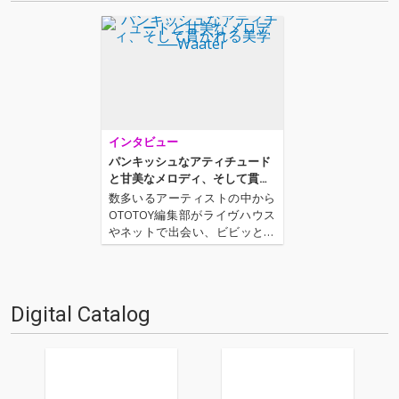
インタビュー
パンキッシュなアティチュード
と甘美なメロディ、そして貫か
れる美学──Waater
数多いるアーティストの中から
OTOTOY編集部がライヴハウス
やネットで出会い、ビビッとき
た、これはもうオススメするし
かない! というアーティストを取
り上げるこのコーナー。読ん
で、聴いて、そして何か感じる
Digital Catalog
ものがあれば、できるならライ
ヴを観にいってほしい。損は…