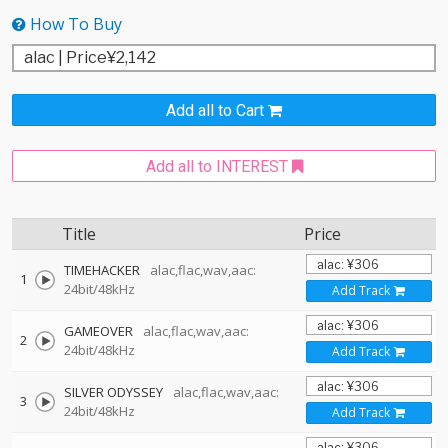
How To Buy
Add all to Cart
Add all to INTEREST
Title
Price
TIMEHACKER
alac,flac,wav,aac:
1
24bit/48kHz
Add Track
GAMEOVER
alac,flac,wav,aac:
2
24bit/48kHz
Add Track
SILVER ODYSSEY
alac,flac,wav,aac:
3
24bit/48kHz
Add Track