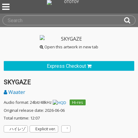
Open this artwork in new tab
Express Checkout
SKYGAZE
Waater
Audio format: 24bit/48kHz
Hi-res
Original release date: 2026-06-06
Total runtime: 12:07
ハイレゾ
Explicit ver.