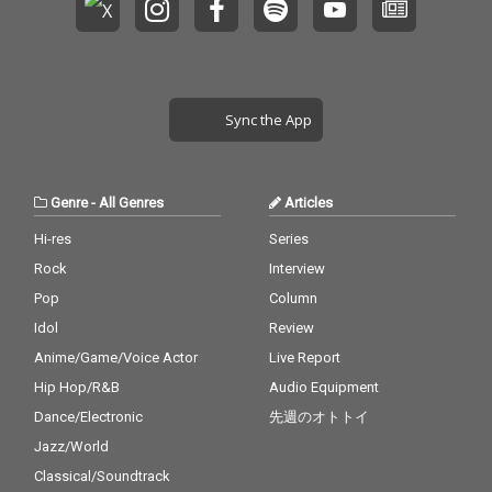
Sync the App
Genre
-
All Genres
Articles
Hi-res
Series
Rock
Interview
Pop
Column
Idol
Review
Anime/Game/Voice Actor
Live Report
Hip Hop/R&B
Audio Equipment
Dance/Electronic
先週のオトトイ
Jazz/World
Classical/Soundtrack