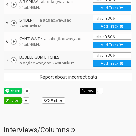
AIR SPRAY
alac,flac,wav,aac:
4
24bit/48kHz
Add Track
SPIDERⅡ
alac,flac,wav,aac:
5
24bit/48kHz
Add Track
CAN’T WAIT 4 U
alac,flac,wav,aac:
6
24bit/48kHz
Add Track
BUBBLE GUM BITCHES
7
alac,flac,wav,aac: 24bit/48kHz
Add Track
Report about incorrect data
Post
-
Embed
Like!
0
Interviews/Columns