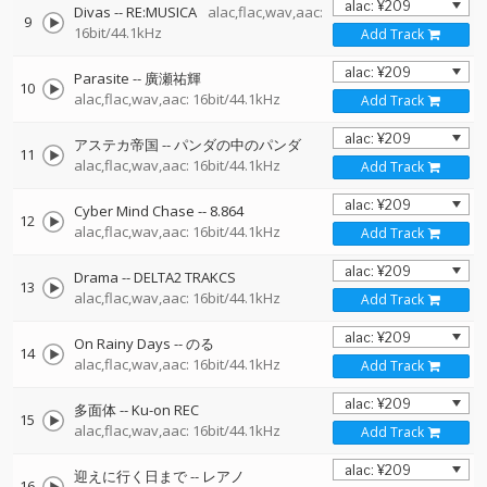
Divas
--
RE:MUSICA
alac,flac,wav,aac:
9
16bit/44.1kHz
Add Track
Parasite
--
廣瀬祐輝
10
alac,flac,wav,aac: 16bit/44.1kHz
Add Track
アステカ帝国
--
パンダの中のパンダ
11
alac,flac,wav,aac: 16bit/44.1kHz
Add Track
Cyber Mind Chase
--
8.864
12
alac,flac,wav,aac: 16bit/44.1kHz
Add Track
Drama
--
DELTA2 TRAKCS
13
alac,flac,wav,aac: 16bit/44.1kHz
Add Track
On Rainy Days
--
のる
14
alac,flac,wav,aac: 16bit/44.1kHz
Add Track
多面体
--
Ku-on REC
15
alac,flac,wav,aac: 16bit/44.1kHz
Add Track
迎えに行く日まで
--
レアノ
16