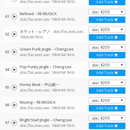
alac,flac,wav,aac: 16bit/44.1kHz
Add Track
Refined
--
RE:MUSICA
61
alac,flac,wav,aac: 16bit/44.1kHz
Add Track
カラット
--
レアノ
alac,flac,wav,aac:
62
16bit/44.1kHz
Add Track
Green Punk Jingle
--
Cheng Lee
63
alac,flac,wav,aac: 16bit/44.1kHz
Add Track
Pop Punky Jingle
--
Cheng Lee
64
alac,flac,wav,aac: 16bit/44.1kHz
Add Track
Honey Beat
--
中山範一
65
alac,flac,wav,aac: 16bit/44.1kHz
Add Track
Musing
--
RE:MUSICA
66
alac,flac,wav,aac: 16bit/44.1kHz
Add Track
Bright Start Jingle
--
Cheng Lee
67
alac,flac,wav,aac: 16bit/44.1kHz
Add Track