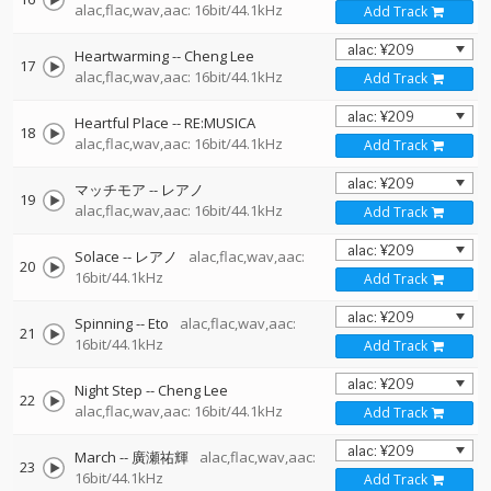
alac,flac,wav,aac: 16bit/44.1kHz
Add Track
Heartwarming
--
Cheng Lee
17
alac,flac,wav,aac: 16bit/44.1kHz
Add Track
Heartful Place
--
RE:MUSICA
18
alac,flac,wav,aac: 16bit/44.1kHz
Add Track
マッチモア
--
レアノ
19
alac,flac,wav,aac: 16bit/44.1kHz
Add Track
Solace
--
レアノ
alac,flac,wav,aac:
20
16bit/44.1kHz
Add Track
Spinning
--
Eto
alac,flac,wav,aac:
21
16bit/44.1kHz
Add Track
Night Step
--
Cheng Lee
22
alac,flac,wav,aac: 16bit/44.1kHz
Add Track
March
--
廣瀬祐輝
alac,flac,wav,aac:
23
16bit/44.1kHz
Add Track