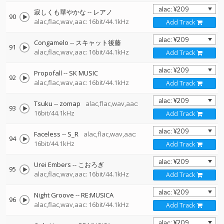
寂しくも華やかな
--
レアノ
90
alac,flac,wav,aac: 16bit/44.1kHz
Add Track
Congamelo
--
スキャット後藤
91
alac,flac,wav,aac: 16bit/44.1kHz
Add Track
Propofall
--
SK MUSIC
92
alac,flac,wav,aac: 16bit/44.1kHz
Add Track
Tsuku
--
zomap
alac,flac,wav,aac:
93
16bit/44.1kHz
Add Track
Faceless
--
S_R
alac,flac,wav,aac:
94
16bit/44.1kHz
Add Track
Urei Embers
--
こおろぎ
95
alac,flac,wav,aac: 16bit/44.1kHz
Add Track
Night Groove
--
RE:MUSICA
96
alac,flac,wav,aac: 16bit/44.1kHz
Add Track