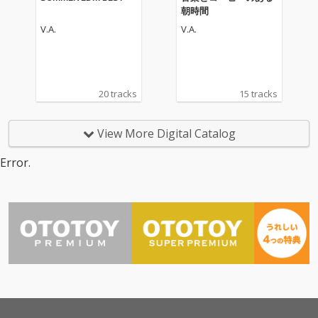
朝時間
V.A.
V.A.
20 tracks
15 tracks
View More Digital Catalog
Error.