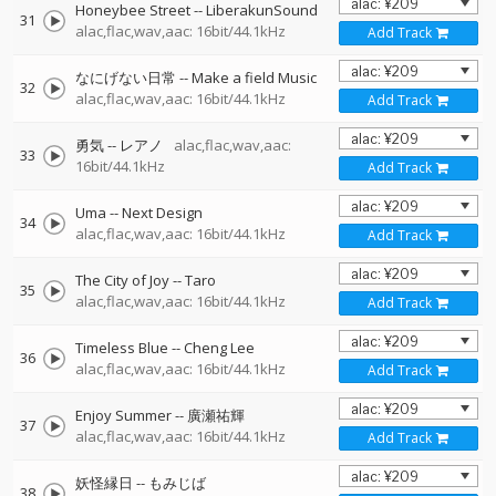
Honeybee Street
--
LiberakunSound
31
alac,flac,wav,aac: 16bit/44.1kHz
Add Track
なにげない日常
--
Make a field Music
32
alac,flac,wav,aac: 16bit/44.1kHz
Add Track
勇気
--
レアノ
alac,flac,wav,aac:
33
16bit/44.1kHz
Add Track
Uma
--
Next Design
34
alac,flac,wav,aac: 16bit/44.1kHz
Add Track
The City of Joy
--
Taro
35
alac,flac,wav,aac: 16bit/44.1kHz
Add Track
Timeless Blue
--
Cheng Lee
36
alac,flac,wav,aac: 16bit/44.1kHz
Add Track
Enjoy Summer
--
廣瀬祐輝
37
alac,flac,wav,aac: 16bit/44.1kHz
Add Track
妖怪縁日
--
もみじば
38