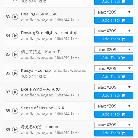
16bit/44.1kHz
Add Track
Healing
--
SK MUSIC
83
alac,flac,wav,aac: 16bit/44.1kHz
Add Track
Flowing Streetlights
--
motofuji
84
alac,flac,wav,aac: 16bit/44.1kHz
Add Track
信じて抗え
--
Kaoru T.
85
alac,flac,wav,aac: 16bit/44.1kHz
Add Track
Kaisya
--
zomap
alac,flac,wav,aac:
86
16bit/44.1kHz
Add Track
Like a Wind
--
A.TARUI
87
alac,flac,wav,aac: 16bit/44.1kHz
Add Track
Sense of Mission
--
S_R
88
alac,flac,wav,aac: 16bit/44.1kHz
Add Track
考えるのだ
--
zomap
89
alac,flac,wav,aac: 16bit/44.1kHz
Add Track