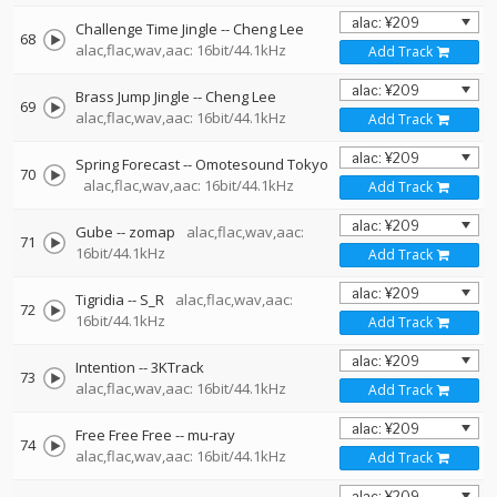
Challenge Time Jingle
--
Cheng Lee
68
alac,flac,wav,aac: 16bit/44.1kHz
Add Track
Brass Jump Jingle
--
Cheng Lee
69
alac,flac,wav,aac: 16bit/44.1kHz
Add Track
Spring Forecast
--
Omotesound Tokyo
70
alac,flac,wav,aac: 16bit/44.1kHz
Add Track
Gube
--
zomap
alac,flac,wav,aac:
71
16bit/44.1kHz
Add Track
Tigridia
--
S_R
alac,flac,wav,aac:
72
16bit/44.1kHz
Add Track
Intention
--
3KTrack
73
alac,flac,wav,aac: 16bit/44.1kHz
Add Track
Free Free Free
--
mu-ray
74
alac,flac,wav,aac: 16bit/44.1kHz
Add Track