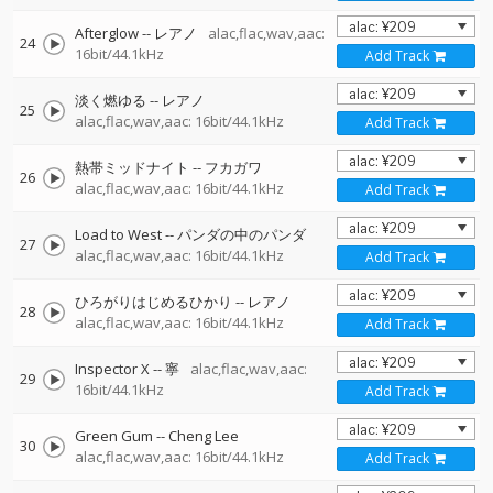
Afterglow
--
レアノ
alac,flac,wav,aac:
24
16bit/44.1kHz
Add Track
淡く燃ゆる
--
レアノ
25
alac,flac,wav,aac: 16bit/44.1kHz
Add Track
熱帯ミッドナイト
--
フカガワ
26
alac,flac,wav,aac: 16bit/44.1kHz
Add Track
Load to West
--
パンダの中のパンダ
27
alac,flac,wav,aac: 16bit/44.1kHz
Add Track
ひろがりはじめるひかり
--
レアノ
28
alac,flac,wav,aac: 16bit/44.1kHz
Add Track
Inspector X
--
寧
alac,flac,wav,aac:
29
16bit/44.1kHz
Add Track
Green Gum
--
Cheng Lee
30
alac,flac,wav,aac: 16bit/44.1kHz
Add Track