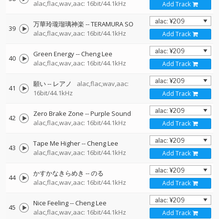
alac,flac,wav,aac: 16bit/44.1kHz
Add Track
万華玲瓏瑠璃神楽
--
TERAMURA SO
39
alac,flac,wav,aac: 16bit/44.1kHz
Add Track
Green Energy
--
Cheng Lee
40
alac,flac,wav,aac: 16bit/44.1kHz
Add Track
願い
--
レアノ
alac,flac,wav,aac:
41
16bit/44.1kHz
Add Track
Zero Brake Zone
--
Purple Sound
42
alac,flac,wav,aac: 16bit/44.1kHz
Add Track
Tape Me Higher
--
Cheng Lee
43
alac,flac,wav,aac: 16bit/44.1kHz
Add Track
かすかなきらめき
--
のる
44
alac,flac,wav,aac: 16bit/44.1kHz
Add Track
Nice Feeling
--
Cheng Lee
45
alac,flac,wav,aac: 16bit/44.1kHz
Add Track