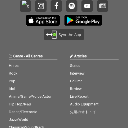
Sync the App
Genre
-
All Genres
Articles
Hi-res
Series
Rock
Interview
Pop
Column
Idol
Review
Anime/Game/Voice Actor
Live Report
Hip Hop/R&B
Audio Equipment
Dance/Electronic
先週のオトトイ
Jazz/World
Classical/Soundtrack