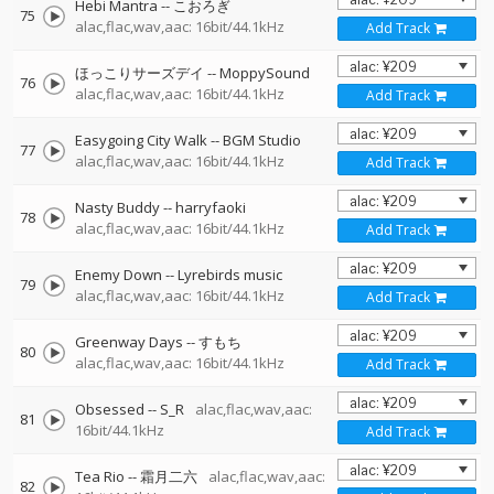
Hebi Mantra
--
こおろぎ
75
alac,flac,wav,aac: 16bit/44.1kHz
Add Track
ほっこりサーズデイ
--
MoppySound
76
alac,flac,wav,aac: 16bit/44.1kHz
Add Track
Easygoing City Walk
--
BGM Studio
77
alac,flac,wav,aac: 16bit/44.1kHz
Add Track
Nasty Buddy
--
harryfaoki
78
alac,flac,wav,aac: 16bit/44.1kHz
Add Track
Enemy Down
--
Lyrebirds music
79
alac,flac,wav,aac: 16bit/44.1kHz
Add Track
Greenway Days
--
すもち
80
alac,flac,wav,aac: 16bit/44.1kHz
Add Track
Obsessed
--
S_R
alac,flac,wav,aac:
81
16bit/44.1kHz
Add Track
Tea Rio
--
霜月二六
alac,flac,wav,aac:
82