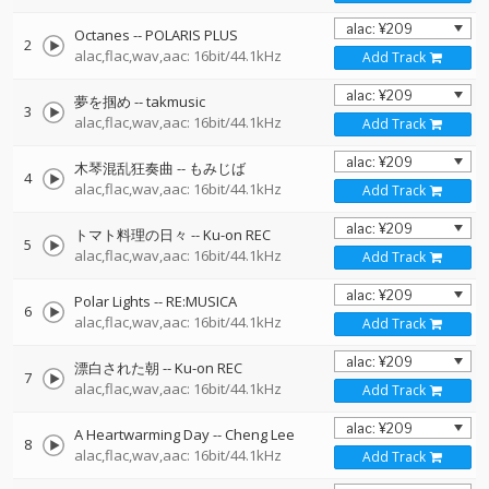
Octanes
--
POLARIS PLUS
2
alac,flac,wav,aac: 16bit/44.1kHz
Add Track
夢を掴め
--
takmusic
3
alac,flac,wav,aac: 16bit/44.1kHz
Add Track
木琴混乱狂奏曲
--
もみじば
4
alac,flac,wav,aac: 16bit/44.1kHz
Add Track
トマト料理の日々
--
Ku-on REC
5
alac,flac,wav,aac: 16bit/44.1kHz
Add Track
Polar Lights
--
RE:MUSICA
6
alac,flac,wav,aac: 16bit/44.1kHz
Add Track
漂白された朝
--
Ku-on REC
7
alac,flac,wav,aac: 16bit/44.1kHz
Add Track
A Heartwarming Day
--
Cheng Lee
8
alac,flac,wav,aac: 16bit/44.1kHz
Add Track