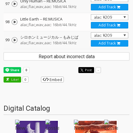
Only Human
--
RE:MUSICA
97
alac,flac,wav,aac: 16bit/44.1kHz
Add Track
Little Earth
--
RE:MUSICA
98
alac,flac,wav,aac: 16bit/44.1kHz
Add Track
シロホンミュージカル
--
もみじば
99
alac,flac,wav,aac: 16bit/44.1kHz
Add Track
Report about incorrect data
Post
-
Embed
Like!
0
Digital Catalog