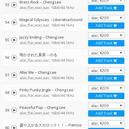
Brass Rock
--
Cheng Lee
53
alac,flac,wav,aac: 16bit/44.1kHz
Add Track
Magical Odyssey
--
LiberakunSound
54
alac,flac,wav,aac: 16bit/44.1kHz
Add Track
Jazzy Ending
--
Cheng Lee
55
alac,flac,wav,aac: 16bit/44.1kHz
Add Track
明かされた真実
--
のる
56
alac,flac,wav,aac: 16bit/44.1kHz
Add Track
Alter Me
--
Cheng Lee
57
alac,flac,wav,aac: 16bit/44.1kHz
Add Track
Pinky Punky Jingle
--
Cheng Lee
58
alac,flac,wav,aac: 16bit/44.1kHz
Add Track
Peaceful Pop
--
Cheng Lee
59
alac,flac,wav,aac: 16bit/44.1kHz
Add Track
盛り上がるスカロック！！
--
Patricia
60