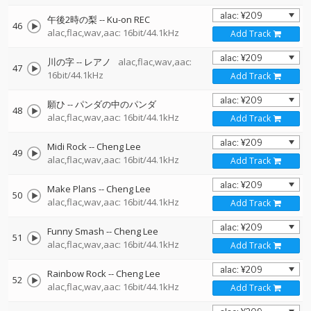
午後2時の梨
--
Ku-on REC
46
alac,flac,wav,aac: 16bit/44.1kHz
Add Track
川の字
--
レアノ
alac,flac,wav,aac:
47
16bit/44.1kHz
Add Track
願ひ
--
パンダの中のパンダ
48
alac,flac,wav,aac: 16bit/44.1kHz
Add Track
Midi Rock
--
Cheng Lee
49
alac,flac,wav,aac: 16bit/44.1kHz
Add Track
Make Plans
--
Cheng Lee
50
alac,flac,wav,aac: 16bit/44.1kHz
Add Track
Funny Smash
--
Cheng Lee
51
alac,flac,wav,aac: 16bit/44.1kHz
Add Track
Rainbow Rock
--
Cheng Lee
52
alac,flac,wav,aac: 16bit/44.1kHz
Add Track