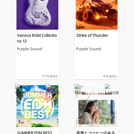
Various BGM Collectio
Strike of Thunder
ns 12
Purple Sound
Purple Sound
17 tracks
4 tracks
SUMMER EDM BEST
音楽とコーヒーのある