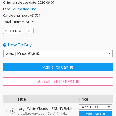
Original release date: 2026-06-07
Label:
Audiostock Inc.
Catalog number: AS-751
Total runtime: 241:59
ロスレス
How To Buy
Add all to Cart
Add all to INTEREST
Title
Price
Large White Clouds
--
SOUND BANK
1
alac,flac,wav,aac: 16bit/44.1kHz
Add Track