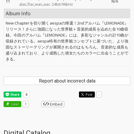
11
N/A
alac,flac,wav,aac: 24bit/96kHz
Album Info
New Chapterを切り開くaespaの帰還！2ndアルバム『LEMONADE』
リリース！さらに強固になった世界観＋音楽的成長を込めた全10曲収
録。今回のアルバム『LEMONADE』には、多彩なジャンルの計10曲が
収録されている。aespa特有の世界観コンセプトに基づいた、より強
固なストーリーテリングが展開されるのはもちろん、音楽的な成長も
盛り込まれており、より成熟した彼女たちのカラーに出会うことがで
きる。
Report about incorrect data
Post
-
Embed
Like!
1
Digital Catalog