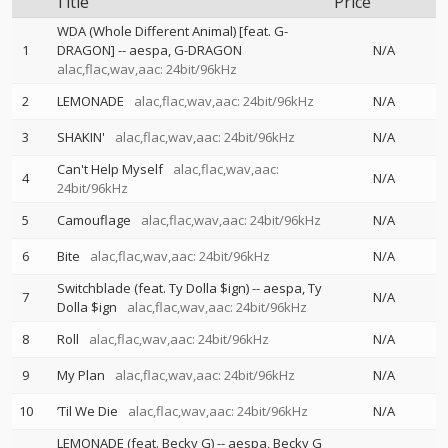
Title
Price
WDA (Whole Different Animal) [feat. G-
1
DRAGON]
--
aespa
G-DRAGON
N/A
alac,flac,wav,aac: 24bit/96kHz
2
LEMONADE
alac,flac,wav,aac: 24bit/96kHz
N/A
3
SHAKIN'
alac,flac,wav,aac: 24bit/96kHz
N/A
Can't Help Myself
alac,flac,wav,aac:
4
N/A
24bit/96kHz
5
Camouflage
alac,flac,wav,aac: 24bit/96kHz
N/A
6
Bite
alac,flac,wav,aac: 24bit/96kHz
N/A
Switchblade (feat. Ty Dolla $ign)
--
aespa
Ty
7
N/A
Dolla $ign
alac,flac,wav,aac: 24bit/96kHz
8
Roll
alac,flac,wav,aac: 24bit/96kHz
N/A
9
My Plan
alac,flac,wav,aac: 24bit/96kHz
N/A
10
’Til We Die
alac,flac,wav,aac: 24bit/96kHz
N/A
LEMONADE (feat. Becky G)
--
aespa
Becky G