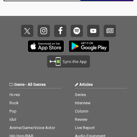
Sync the App
Genre
-
All Genres
Articles
Hi-res
Series
Rock
Interview
Pop
Column
Idol
Review
Anime/Game/Voice Actor
Live Report
Hip Hop/R&B
Audio Equipment