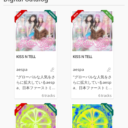
KISS N TELL
KISS N TELL
aespa
aespa
"グローバルな人気をさ
"グローバルな人気をさ
らに拡大しているaesp
らに拡大しているaesp
a、日本ファーストミ
a、日本ファーストミ
ニアルバム『KISS N TE
ニアルバム『KISS N TE
6 tracks
6 tracks
LL』で約2年ぶりとなる
LL』で約2年ぶりとなる
待望の日本カムバッ
待望の日本カムバッ
ク！同名のリード曲
ク！同名のリード曲
「KISS N TELL」をはじ
「KISS N TELL」をはじ
め、全6曲すべてが日
め、全6曲すべてが日
本オリジナル楽曲とい
本オリジナル楽曲とい