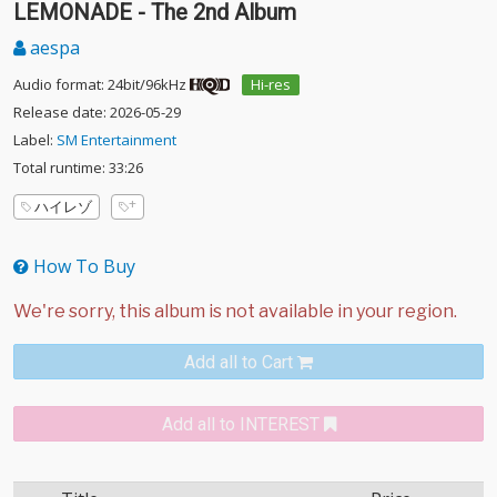
LEMONADE - The 2nd Album
aespa
Audio format: 24bit/96kHz
Hi-res
Release date: 2026-05-29
Label:
SM Entertainment
Total runtime: 33:26
ハイレゾ
How To Buy
Add all to Cart
Add all to INTEREST