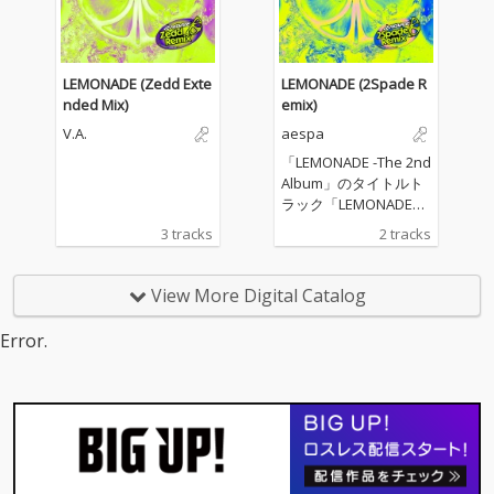
う豪華な構成。TVアニ
う豪華な構成。TVアニ
メ『キルアオ』のオー
メ『キルアオ』のオー
プニングテーマであ
プニングテーマであ
り、今年のドームツア
り、今年のドームツア
LEMONADE (Zedd Exte
LEMONADE (2Spade R
ーでの初披露でも大き
ーでの初披露でも大き
nded Mix)
emix)
な話題を呼んだ「ATTIT
な話題を呼んだ「ATTIT
V.A.
aespa
UDE」や、ドラマ『キ
UDE」や、ドラマ『キ
ンパとおにぎり〜恋す
ンパとおにぎり〜恋す
「LEMONADE -The 2nd
るふたりは似ていてち
るふたりは似ていてち
Album」のタイトルト
がう〜』の主題歌とし
がう〜』の主題歌とし
ラック「LEMONADE」
て音源化が待ち望まれ
て音源化が待ち望まれ
を2Spadeがリミック
3 tracks
2 tracks
ていた「In Halo」など
ていた「In Halo」など
ス！
が収録される。2年間
が収録される。2年間
待ち続けたファンの渇
待ち続けたファンの渇
View More Digital Catalog
望を満たし、この夏を
望を満たし、この夏を
最高に彩る充実のライ
最高に彩る充実のライ
Error.
ンナップとなってい
ンナップとなってい
る。
る。