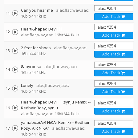
Can you hear me
alac,flac,wav,aac:
11
16bit/44.1kHz
Add Track
Heart-Shaped Devil Ⅱ
12
alac,flac,wav,aac: 16bit/44.1kHz
Add Track
2 feet for shoes
alac,flac,wav,aac:
13
16bit/44.1kHz
Add Track
8abyrousa
alac,flac,wav,aac:
14
16bit/44.1kHz
Add Track
Lonely
alac,flac,wav,aac:
15
16bit/44.1kHz
Add Track
Heart-Shaped Devil Ⅱ(synju Remix)
--
16
Redhair Rosy
synju
Add Track
alac,flac,wav,aac: 16bit/44.1kHz
yamabico(AiR NiKAr Remix)
--
Redhair
17
Rosy
AiR NiKAr
alac,flac,wav,aac:
Add Track
16bit/44.1kHz