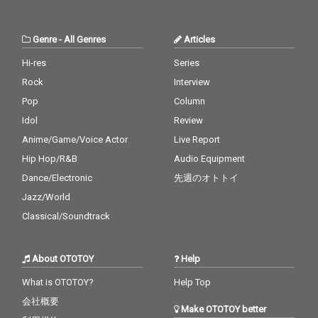
Genre
-
All Genres
Articles
Hi-res
Series
Rock
Interview
Pop
Column
Idol
Review
Anime/Game/Voice Actor
Live Report
Hip Hop/R&B
Audio Equipment
Dance/Electronic
先週のオトトイ
Jazz/World
Classical/Soundtrack
About OTOTOY
Help
What is OTOTOY?
Help Top
会社概要
Make OTOTOY better