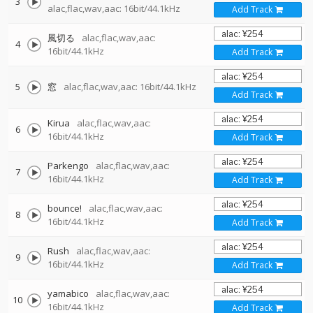
3
alac,flac,wav,aac: 16bit/44.1kHz
Add Track
風切る
alac,flac,wav,aac:
4
16bit/44.1kHz
Add Track
5
窓
alac,flac,wav,aac: 16bit/44.1kHz
Add Track
Kirua
alac,flac,wav,aac:
6
16bit/44.1kHz
Add Track
Parkengo
alac,flac,wav,aac:
7
16bit/44.1kHz
Add Track
bounce!
alac,flac,wav,aac:
8
16bit/44.1kHz
Add Track
Rush
alac,flac,wav,aac:
9
16bit/44.1kHz
Add Track
yamabico
alac,flac,wav,aac:
10
16bit/44.1kHz
Add Track