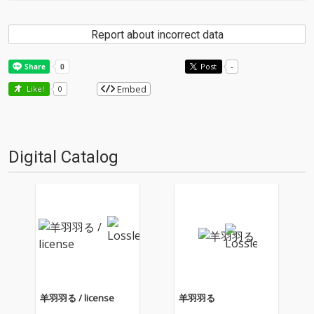
Report about incorrect data
Post
-
Embed
Like!
0
Digital Catalog
羊羽羽る / license
羊羽羽る