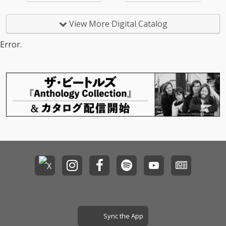
れた「turn red I」、7
月に配信された「turn
red II」、2026年3月に
View More Digital Catalog
配信された「turn red II
I」の3部作を全曲収
Error.
録。さらにsynju（ex.
gato）、AiR NiKAr、O-
PNG、HINOTO、Kion
g、Xamdという6人のD
Jによるリミックスバー
ジョンを収録。
Sync the App