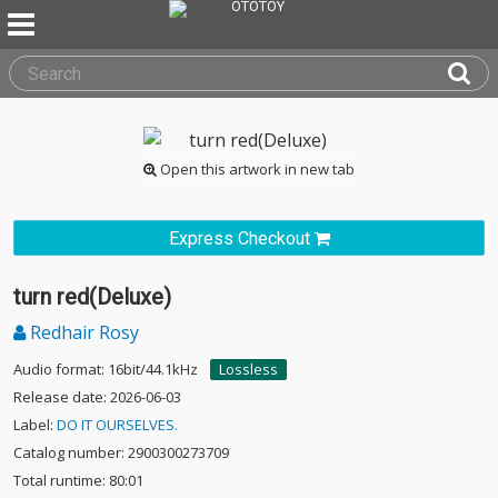
Open this artwork in new tab
Express Checkout
turn red(Deluxe)
Redhair Rosy
Audio format: 16bit/44.1kHz
Lossless
Release date: 2026-06-03
Label:
DO IT OURSELVES.
Catalog number: 2900300273709
Total runtime: 80:01