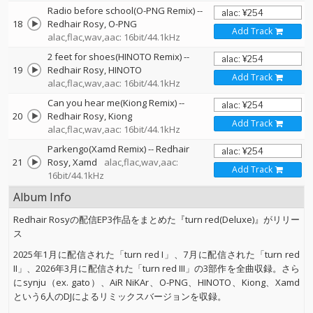
Radio before school(O-PNG Remix)
--
18
Redhair Rosy
O-PNG
Add Track
alac,flac,wav,aac: 16bit/44.1kHz
2 feet for shoes(HINOTO Remix)
--
19
Redhair Rosy
HINOTO
Add Track
alac,flac,wav,aac: 16bit/44.1kHz
Can you hear me(Kiong Remix)
--
20
Redhair Rosy
Kiong
Add Track
alac,flac,wav,aac: 16bit/44.1kHz
Parkengo(Xamd Remix)
--
Redhair
21
Rosy
Xamd
alac,flac,wav,aac:
Add Track
16bit/44.1kHz
Album Info
Redhair Rosyの配信EP3作品をまとめた『turn red(Deluxe)』がリリー
ス
2025年1月に配信された「turn red I」、7月に配信された「turn red
II」、2026年3月に配信された「turn red III」の3部作を全曲収録。さら
にsynju（ex. gato）、AiR NiKAr、O-PNG、HINOTO、Kiong、Xamd
という6人のDJによるリミックスバージョンを収録。