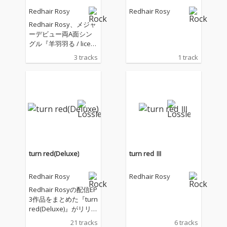
Redhair Rosy
Redhair Rosy
Redhair Rosy、メジャ
ーデビュー両A面シン
グル『羊羽羽る / licen
se』。 「license」は
3 tracks
1 track
テレビアニメ『世界最
強の後衛〜迷宮国の新
人探索者〜』オープニ
ングテーマ。
turn red(Deluxe)
turn red Ⅲ
Redhair Rosy
Redhair Rosy
Redhair Rosyの配信EP
3作品をまとめた『turn
red(Deluxe)』がリリー
ス 2025年1月に配信さ
21 tracks
6 tracks