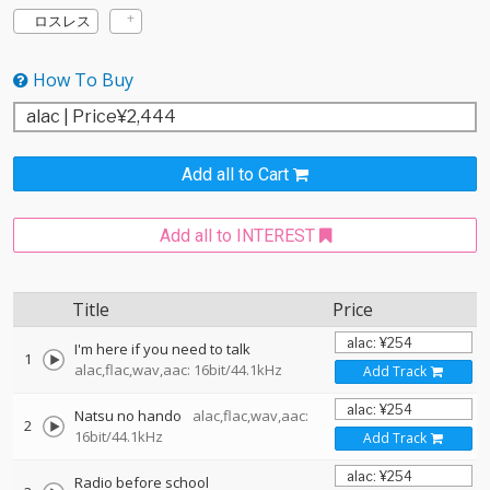
ロスレス
How To Buy
Add all to Cart
Add all to INTEREST
Title
Price
I'm here if you need to talk
1
alac,flac,wav,aac: 16bit/44.1kHz
Add Track
Natsu no hando
alac,flac,wav,aac:
2
16bit/44.1kHz
Add Track
Radio before school