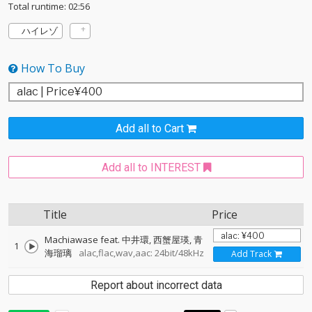
Total runtime: 02:56
ハイレゾ
How To Buy
Add all to Cart
Add all to INTEREST
Title
Price
Machiawase feat. 中井環, 西蟹屋瑛, 青
1
海瑠璃
alac,flac,wav,aac: 24bit/48kHz
Add Track
Report about incorrect data