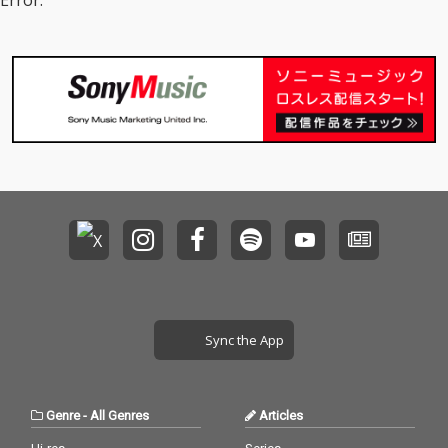
Error.
いると感じています。
いると感じています。
また、夢は自分の存在
また、夢は自分の存在
を表すためにとても手
を表すためにとても手
っ取り早いものでコス
っ取り早いものでコス
パがいいと思っていま
パがいいと思っていま
す。なぜなら、夢を追
す。なぜなら、夢を追
えば生活が充実します
えば生活が充実します
し、色んな人に出会え
し、色んな人に出会え
るし退屈はしないから
るし退屈はしないから
です。でも、深追いし
です。でも、深追いし
てしまうと周りと比べ
てしまうと周りと比べ
てしまい、強い劣等感
てしまい、強い劣等感
を感じたり、現実に突
を感じたり、現実に突
き当たったり、途方も
き当たったり、途方も
ない不安を感じること
ない不安を感じること
になるものだとも思っ
になるものだとも思っ
ています。夢を追うこ
ています。夢を追うこ
とへの敷居が低くなっ
とへの敷居が低くなっ
Sync the App
たことで、身分不相応
たことで、身分不相応
な夢を追い、自分を無
な夢を追い、自分を無
駄に絶望させていると
駄に絶望させていると
いう事象が現代では多
いう事象が現代では多
Genre
-
All Genres
Articles
いのではないかと考え
いのではないかと考え
ています。 自分もその
ています。 自分もその