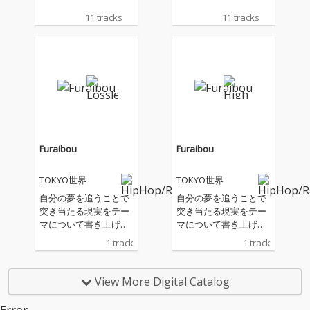
11 tracks
11 tracks
Furaibou
Furaibou
TOKYO世界
TOKYO世界
自分の夢を追うことで
自分の夢を追うことで
突き当たる現実をテー
突き当たる現実をテー
マについて書き上げた
マについて書き上げた
「Furaibou」。 ▼TOK
「Furaibou」。 ▼TOK
1 track
1 track
YO世界によるコメント
YO世界によるコメント
▼ 今の時代、昔より技
▼ 今の時代、昔より技
術が発達したおかげ
術が発達したおかげ
View More Digital Catalog
で、夢を追うというこ
で、夢を追うというこ
との敷居が低くなって
との敷居が低くなって