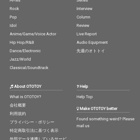
Hi-res
Series
1人だと思っていま
1人だと思っていま
Rock
Interview
す。 そんな自分だから
す。 そんな自分だから
こそ、資格がないの
こそ、資格がないの
Pop
Column
に、何者かになろうし
に、何者かになろうし
Idol
Review
て、勝手に傷つき、現
て、勝手に傷つき、現
Anime/Game/Voice Actor
Live Report
実を見ずに希望も失っ
実を見ずに希望も失っ
てどうすればいいかわ
てどうすればいいかわ
Hip Hop/R&B
Audio Equipment
からない気持ちと同時
からない気持ちと同時
Dance/Electronic
先週のオトトイ
にそんな現実と向き合
にそんな現実と向き合
う気持ちを表現しまし
う気持ちを表現しまし
Jazz/World
た。 とても暗い内容に
た。 とても暗い内容に
Classical/Soundtrack
なっていますが、自分
なっていますが、自分
の人生に絶望して、気
の人生に絶望して、気
持ちのやり場がない、
持ちのやり場がない、
About OTOTOY
Help
手の打ちようがないと
手の打ちようがないと
考えている人に聴いて
考えている人に聴いて
What is OTOTOY?
Help Top
もらいたいです！
もらいたいです！
会社概要
Make OTOTOY better
利用規約
Found something weird? Please
プライバシー・ポリシー
mail us
特定商取引法に基づく表示
外部データ連携しているサービ