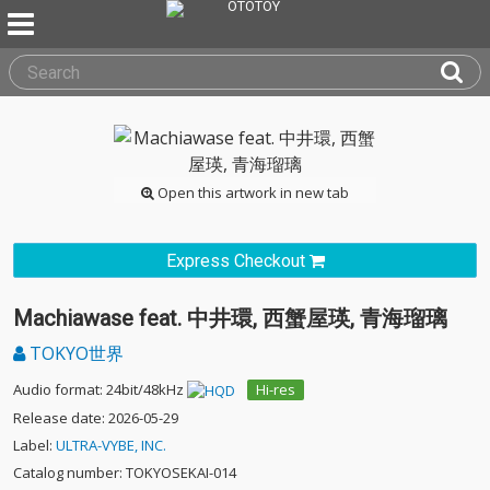
Open this artwork in new tab
Express Checkout
Machiawase feat. 中井環, 西蟹屋瑛, 青海瑠璃
TOKYO世界
Audio format: 24bit/48kHz
Hi-res
Release date: 2026-05-29
Label:
ULTRA-VYBE, INC.
Catalog number: TOKYOSEKAI-014