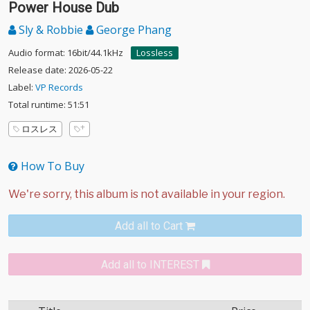
Power House Dub
Sly & Robbie
George Phang
Audio format: 16bit/44.1kHz
Lossless
Release date: 2026-05-22
Label:
VP Records
Total runtime: 51:51
ロスレス
How To Buy
Add all to Cart
Add all to INTEREST