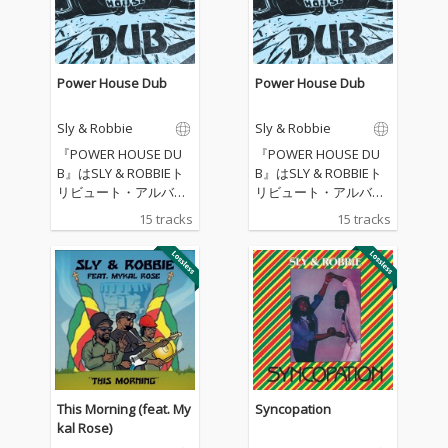
Power House Dub
Power House Dub
Sly & Robbie
Sly & Robbie
『POWER HOUSE DU
『POWER HOUSE DU
B』はSLY & ROBBIEト
B』はSLY & ROBBIEト
リビュート・アルバ
リビュート・アルバ
ム。今年1月に亡くな
ム。今年1月に亡くな
15 tracks
15 tracks
ったSLY DUNBARと202
ったSLY DUNBARと202
1年に亡くなったROBBI
1年に亡くなったROBBI
E SHAKESPEAR、ジャ
E SHAKESPEAR、ジャ
マイカのレゲエ＆ダン
マイカのレゲエ＆ダン
スホールを進化・変革
スホールを進化・変革
し続けた歴史的＆偉大
し続けた歴史的＆偉大
なる世界最強のリズ
なる世界最強のリズ
ム・セクション、名ミ
ム・セクション、名ミ
ュージシャン＆名プロ
ュージシャン＆名プロ
デューサー・コンビへ
デューサー・コンビへ
This Morning (feat. My
Syncopation
の追悼企画アルバム。
の追悼企画アルバム。
kal Rose)
SLY & ROBBIEがプロ
SLY & ROBBIEがプロ