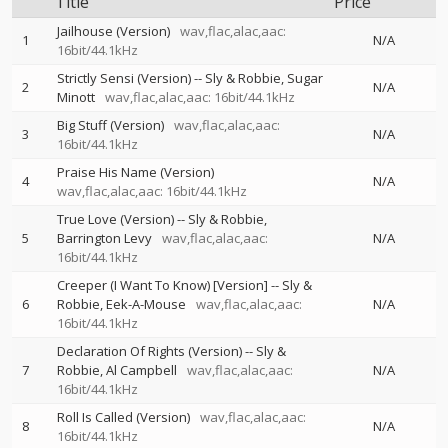
Title
Price
Jailhouse (Version)
wav,flac,alac,aac:
1
N/A
16bit/44.1kHz
Strictly Sensi (Version)
--
Sly & Robbie
Sugar
2
N/A
Minott
wav,flac,alac,aac: 16bit/44.1kHz
Big Stuff (Version)
wav,flac,alac,aac:
3
N/A
16bit/44.1kHz
Praise His Name (Version)
4
N/A
wav,flac,alac,aac: 16bit/44.1kHz
True Love (Version)
--
Sly & Robbie
5
Barrington Levy
wav,flac,alac,aac:
N/A
16bit/44.1kHz
Creeper (I Want To Know) [Version]
--
Sly &
6
Robbie
Eek-A-Mouse
wav,flac,alac,aac:
N/A
16bit/44.1kHz
Declaration Of Rights (Version)
--
Sly &
7
Robbie
Al Campbell
wav,flac,alac,aac:
N/A
16bit/44.1kHz
Roll Is Called (Version)
wav,flac,alac,aac:
8
N/A
16bit/44.1kHz