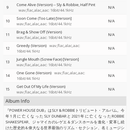
Come Alive (Version)
--
Sly & Robbie
Half Pint
9
N/A
wav,flac,alac,aac: 16bit/44.1kHz
Soon Come (Too Late) [Version]
10
N/A
wav,flac,alac,aac: 16bit/44.1kHz
Brag & Show Off (Version)
11
N/A
wav,flac,alac,aac: 16bit/44.1kHz
Greedy (Version)
wav,flac,alac,aac:
12
N/A
16bit/44.1kHz
Jungle Mouth (Screw Face) [Version]
13
N/A
wav,flac,alac,aac: 16bit/44.1kHz
One Gone (Version)
wav,flac,alac,aac:
14
N/A
16bit/44.1kHz
Get Out Of My Life (Version)
15
N/A
wav,flac,alac,aac: 16bit/44.1kHz
Album Info
『POWER HOUSE DUB』はSLY & ROBBIEトリビュート・アルバム。今
年1月に亡くなったSLY DUNBARと2021年に亡くなったROBBIE
SHAKESPEAR、ジャマイカのレゲエ＆ダンスホールを進化・変革し続
けた歴史的＆偉大なる世界最強のリズム・セクション、名ミュージシ