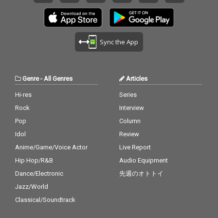
Sync the App
Genre
-
All Genres
Articles
Hi-res
Series
Rock
Interview
Pop
Column
Idol
Review
Anime/Game/Voice Actor
Live Report
Hip Hop/R&B
Audio Equipment
Dance/Electronic
先週のオトトイ
Jazz/World
Classical/Soundtrack