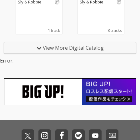
Sly & Robbie
Sly & Robbie
デューサー、GEORGE
デューサー、GEORGE
PHANGが主宰・運営し
PHANGが主宰・運営し
た80年代ダンスホール
た80年代ダンスホール
を代表する名レーベル
を代表する名レーベル
〈POWER HOUSE〉で
〈POWER HOUSE〉で
1 track
8 tracks
手掛けたDUBヴァージ
手掛けたDUBヴァージ
ョンを厳選収録。
ョンを厳選収録。
View More Digital Catalog
Error.