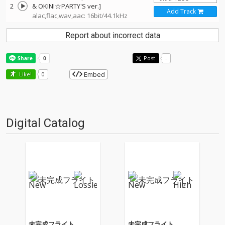
2
& OKINI☆PARTY'S ver.]
Add Track
alac,flac,wav,aac: 16bit/44.1kHz
Report about incorrect data
Post
-
Embed
Like!
0
Digital Catalog
未完成フライト
未完成フライト