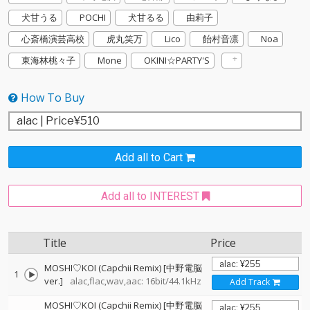
犬甘うる
POCHI
犬甘るる
由莉子
心斎橋演芸高校
虎丸笑万
Lico
飴村音凛
Noa
東海林桃々子
Mone
OKINI☆PARTY'S
How To Buy
Add all to Cart
Add all to INTEREST
Title
Price
MOSHI♡KOI (Capchii Remix) [中野電脳
1
ver.]
alac,flac,wav,aac: 16bit/44.1kHz
Add Track
MOSHI♡KOI (Capchii Remix) [中野電脳