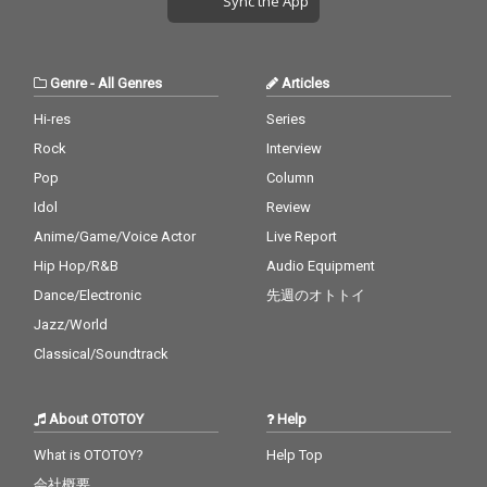
Sync the App
Genre
-
All Genres
Articles
Hi-res
Series
Rock
Interview
Pop
Column
Idol
Review
Anime/Game/Voice Actor
Live Report
Hip Hop/R&B
Audio Equipment
Dance/Electronic
先週のオトトイ
Jazz/World
Classical/Soundtrack
About OTOTOY
Help
What is OTOTOY?
Help Top
会社概要