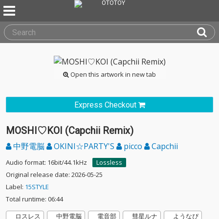
Open this artwork in new tab
Express Checkout
MOSHI♡KOI (Capchii Remix)
中野電脳
OKINI☆PARTY'S
picco
Capchii
Audio format: 16bit/44.1kHz
Lossless
Original release date: 2026-05-25
Label:
15STYLE
Total runtime: 06:44
ロスレス
中野電脳
電音部
彗星ルナ
ようなぴ