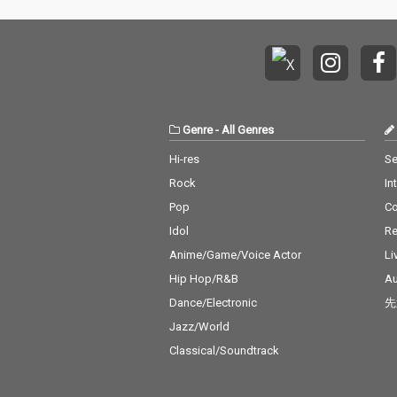
波や震えを見つめれる
しで展開してい
きっかけにお役立てて
ンドは、まるで
欲しいと思って... vibes
戦へ向かうよう
をあげるノリノリの曲
感と高揚感を放
落ち着ける曲、 メディ
「声上げろ今」
テーション 呼吸を整え
も越える」「時
る為の曲、 本音を吐き
える」と畳みか
出す曲、眠れる曲、 涙
ックには、これ
Genre
-
All Genres
を流しきれる曲、など
まる全国60カ
心を綺麗に洗い流せる
悟がにじむ。 “世の中
Hi-res
Se
全16曲の旅が詰まって
変える”カエル
Rock
In
います。
総力戦のアンセ
Pop
C
Idol
Re
Anime/Game/Voice Actor
Li
Hip Hop/R&B
Au
Dance/Electronic
先
Jazz/World
Classical/Soundtrack