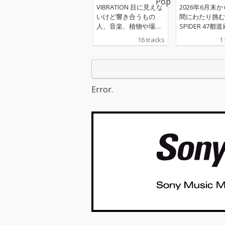
VIBRATION 目に見えな
2026年6月末
いけど響き合うもの
間にわたり挑む
人、音楽、植物や場
SPIDER 47都
所 空気感や響き 最近
カ所ワンマンツ
16 tracks
1
は "Good Vibes " な
26 -為せば鳴
んて よく聞く、親しみ
さねば成らぬ、
やすくなった概念 そん
のテーマソング。 A
な"VIBRATION"整えて
LLO、KENTY 
いく一枚を作りたくて
NATURAL WE
Error.
丁寧に一つ一つの工程
迎え、カエルス
を積み重ねました。
のメンバー全員
今や3分で生成できる
上げた今作は、
音楽ですが、 旅をし、
の幕開けを告げ
足を運び、出逢い奏で
直結型のダンス
られた音 抱擁、別離、
ル・アンセム。
葛藤や気づきから生ま
ロから始まる咆
れた言葉 テンポ、呼
うなフックは、
吸、声、幸せな音色や
聴いた瞬間から
涙の音色 豊かな彩り
会場の景色を彷
の"VIBRATION"を味わ
せる。 前面に押し出さ
って頂きたいです。 そ
れたストリング
して、あわよくばあな
メとフィルを多
たの内側の美しい心の
ドラム、派手な