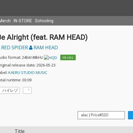
Merch
IN-STORE
Schooling
Be Alright (feat. RAM HEAD)
RED SPIDER
RAM HEAD
udio format: 24bit/48kHz
Hi-res
riginal release date: 2026-05-23
abel:
KAERU STUDIO MUSIC
otal runtime: 03:09
ハイレゾ
Title