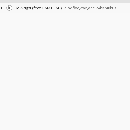
1
Be Alright (feat. RAM HEAD)
alac,flac,wav,aac: 24bit/48kHz