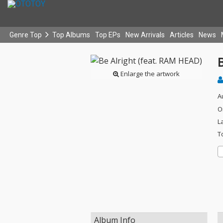
Genre Top
Top Albums
Top EPs
New Arrivals
Articles
News
Enlarge the artwork
A
O
L
T
Album Info