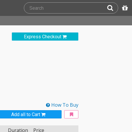
Express Checkout
How To Buy
Add all to Cart
Duration
Price