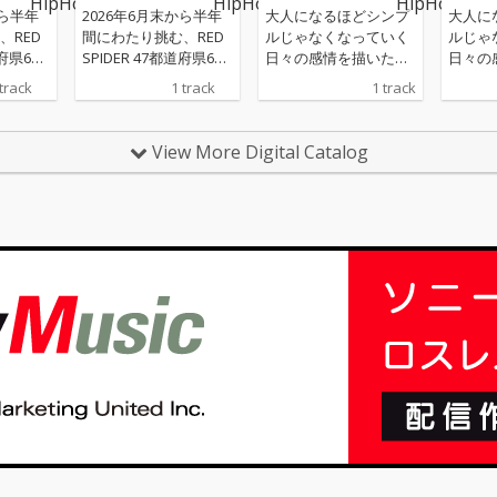
から半年
2026年6月末から半年
大人になるほどシンプ
大人に
、RED
間にわたり挑む、RED
ルじゃなくなっていく
ルじゃ
道府県60
SPIDER 47都道府県60
日々の感情を描いたミ
日々の
アー20
カ所ワンマンツアー20
ディアムチューン。 生
ディアム
 track
1 track
1 track
る、鳴ら
26 -為せば鳴る、鳴ら
活や環境が変わってい
活や環
何事も-
さねば成らぬ、何事も-
く中でも、心の奥に残
く中で
PO
のテーマソング。 APO
り続けていた想いを“今
り続け
View More Digital Catalog
GROSS、
LLO、KENTY GROSS、
のRAM HEADだからこ
のRAM
APONを
NATURAL WEAPONを
そ”の言葉で表現した。
そ”の
タジオ
迎え、カエルスタジオ
RED SPIDERによる軽や
RED 
で作り
のメンバー全員で作り
かながら力強いワンド
かなが
ツアー
上げた今作は、ツアー
ロップサウンドの上で
ロップ
る現場
の幕開けを告げる現場
響く、伸びやかなメロ
響く、
ホー
直結型のダンスホー
ディと温かみのある声
ディと
イント
ル・アンセム。イント
が、その言葉により深
が、そ
哮のよ
ロから始まる咆哮のよ
い説得力を与えてい
い説得
初めて
うなフックは、初めて
る。 時に立ち止まりな
る。 時に立ち止まりな
ライブ
聴いた瞬間からライブ
がらも、前に進むこと
がらも
彿とさ
会場の景色を彷彿とさ
を忘れずにいる、それ
を忘れ
せる。 前面に押し出さ
ぞれの日々に寄り添う
ぞれの
ス、キ
れたストリングス、キ
一曲。
一曲。
用した
メとフィルを多用した
抜き差
ドラム、派手な抜き差