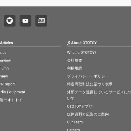
くサウ
しで展開していくサウ
最終決
ンドは、まるで最終決
な緊張
戦へ向かうような緊張
ち、
感と高揚感を放ち、
「世代
「声上げろ今」「世代
代を変
も越える」「時代を変
けるフ
える」と畳みかけるフ
から始
ックには、これから始
Articles
About OTOTOY
所への覚
まる全国60カ所への覚
悟がにじむ。 “世の中
ries
What is OTOTOY?
スタジオ
変える”カエルスタジオ
terview
会社概要
ム。
総力戦のアンセム。
olumn
利用規約
view
プライバシー・ポリシー
ve Report
特定商取引法に基づく表示
dio Equipment
外部データ連携しているサービスに
いて
週のオトトイ
OTOTOYアプリ
媒体資料と広告のご案内
Our Team
Careers