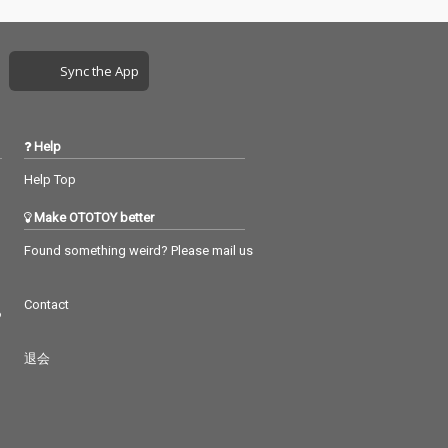
一つ装填完了。
Sync the App
Help
Help Top
Make OTOTOY better
Found something weird? Please mail us
Contact
つ
退会