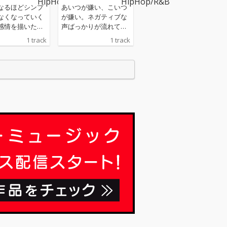
なるほどシンプ
あいつが嫌い、こいつ
なくなっていく
が嫌い。ネガティブな
感情を描いたミ
声ばっかりが流れてく
チューン。 生
る、このSNS社会。 そ
1 track
1 track
境が変わってい
んな界隈への苛立ちを
も、心の奥に残
一番ハードな言葉でぶ
ていた想いを“今
つけた一曲。「言い過
 HEADだからこ
ぎたごめん」のワード
言葉で表現した。
はブレーキか、それと
SPIDERによる軽や
も新手の煽り文句か。
ら力強いワンド
ただハードな言葉も煽
サウンドの上で
りも、あくまで激励の
伸びやかなメロ
メッセージのためのも
温かみのある声
の。 ZUMZUM Channe
の言葉により深
l Cup優勝から早5年、
力を与えてい
ようやく実現したCOR
ONAとの初の共作。言
、前に進むこと
葉を畳みかけるバース
ずにいる、それ
と、繰り返し現れるフ
日々に寄り添う
ックの応酬の中で際立
つDEEJAYスキルに注
目。 RED SPIDER印の
キラーチューン、また