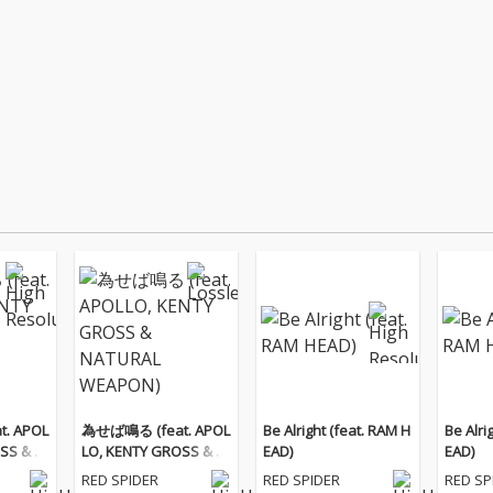
. APOL
為せば鳴る (feat. APOL
Be Alright (feat. RAM H
Be Alri
SS & N
LO, KENTY GROSS & N
EAD)
EAD)
N)
ATURAL WEAPON)
RED SPIDER
RED SPIDER
RED SP