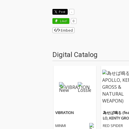
Post
-
Like!
0
Embed
Digital Catalog
VIBRATION
為せば鳴る (feat
LO, KENTY GRO
ATURAL WEAPO
MINMI
RED SPIDER