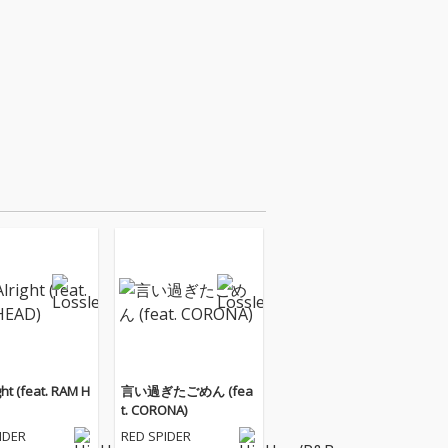
ght (feat. RAM H
言い過ぎたごめん (fea
t. CORONA)
IDER
RED SPIDER