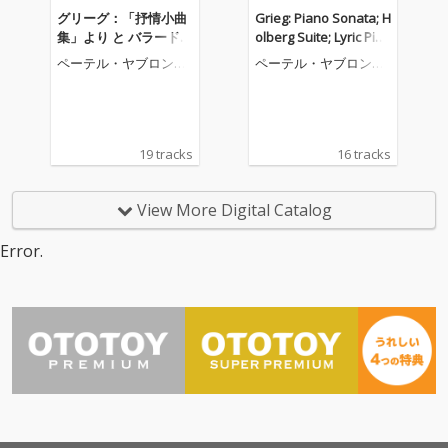
グリーグ：「抒情小曲
Grieg: Piano Sonata; H
集」より と バラード
olberg Suite; Lyric Piec
作品24
es
ペーテル・ヤブロンス
ペーテル・ヤブロンス
キー
キー
19 tracks
16 tracks
View More Digital Catalog
Error.