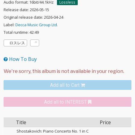
Audio format: 16bit/44.1kHz
Lossless
Release date: 2026-05-15
Original release date: 2026-04-24
Label:
Decca Music Group Ltd.
Total runtime: 42:49
ロスレス
How To Buy
Add all to Cart
Add all to INTEREST
Title
Price
Shostakovich: Piano Concerto No. 1 in C