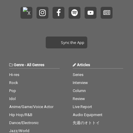
Sync the App
Genre
-
All Genres
Articles
Hi-res
Series
Rock
Interview
Pop
Column
Idol
Review
Anime/Game/Voice Actor
Live Report
Hip Hop/R&B
Audio Equipment
Dance/Electronic
先週のオトトイ
Jazz/World