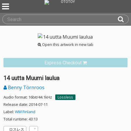
Open this artwork in new tab
Express Checkout
14 uutta Muumi laulua
Benny Törnroos
Audio format: 16bit/44.1kHz
Lossless
Release date: 2014-07-11
Label:
WM Finland
Total runtime: 43:13
ロスレス