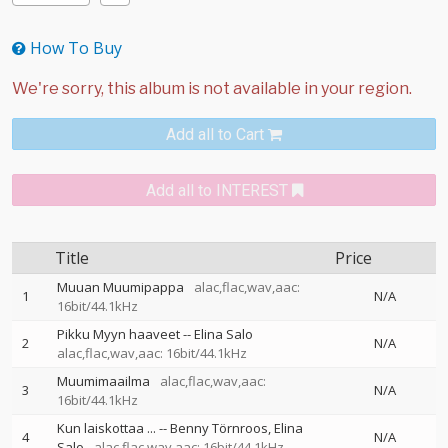
How To Buy
Add all to Cart
Add all to INTEREST
Title
Price
Muuan Muumipappa
alac,flac,wav,aac:
1
N/A
16bit/44.1kHz
Pikku Myyn haaveet
--
Elina Salo
2
N/A
alac,flac,wav,aac: 16bit/44.1kHz
Muumimaailma
alac,flac,wav,aac:
3
N/A
16bit/44.1kHz
Kun laiskottaa ...
--
Benny Törnroos
Elina
4
N/A
Salo
alac,flac,wav,aac: 16bit/44.1kHz