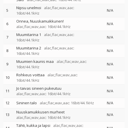
Nipsu unelmoi
alac,flac,wav,aac:
5
N/A
16bit/44.1kHz
Onnea, Nuuskamuikkunen!
6
N/A
alac,flac,wav,aac: 16bit/44.1kHz
Muumitarina 1
alac,flac,wav,aac:
7
N/A
16bit/44.1kHz
Muumitarina 2
alac,flac,wav,aac:
8
N/A
16bit/44.1kHz
Muumien kaunis maa
alac,flac,wav,aac:
9
N/A
16bit/44.1kHz
Rohkeus voittaa
alac,flac,wav,aac:
10
N/A
16bit/44.1kHz
Jo taivas sineen pukeutuu
11
N/A
alac,flac,wav,aac: 16bit/44.1kHz
12
Sininen talo
alac,flac,wav,aac: 16bit/44.1kHz
N/A
Nuuskamuikkusen murheet
13
N/A
alac,flac,wav,aac: 16bit/44.1kHz
Tähti, kukka ja lapsi
alac,flac,wav,aac: