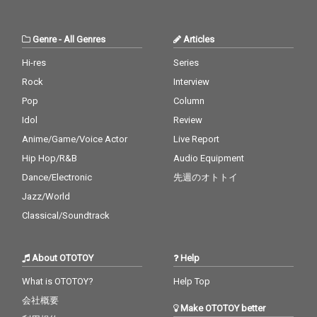
Genre
-
All Genres
Articles
Hi-res
Series
Rock
Interview
Pop
Column
Idol
Review
Anime/Game/Voice Actor
Live Report
Hip Hop/R&B
Audio Equipment
Dance/Electronic
先週のオトトイ
Jazz/World
Classical/Soundtrack
About OTOTOY
Help
What is OTOTOY?
Help Top
会社概要
Make OTOTOY better