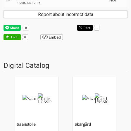
14
N/A
16bit/44.1kHz
Report about incorrect data
Post
-
Embed
Like!
0
Digital Catalog
Saaristolle
Skärgård